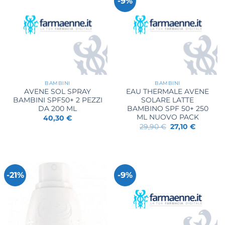
-9%
BAMBINI
BAMBINI
AVENE SOL SPRAY
EAU THERMALE AVENE
BAMBINI SPF50+ 2 PEZZI
SOLARE LATTE
DA 200 ML
BAMBINO SPF 50+ 250
ML NUOVO PACK
40,30
€
Il
Il
29,90
€
27,10
€
prezzo
prezzo
originale
attuale
era:
è:
29,90 €.
27,10 €.
-21%
-9%