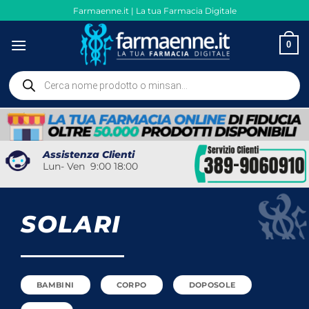
Salta
Farmaenne.it | La tua Farmacia Digitale
ai
contenuti
0
Ricerca
prodotti
Assistenza Clienti
Lun- Ven 9:00 18:00
SOLARI
BAMBINI
CORPO
DOPOSOLE