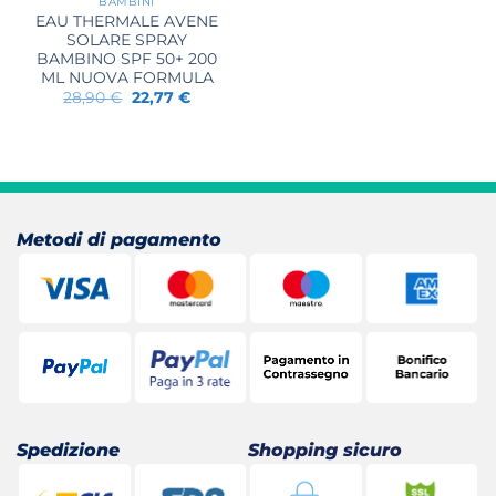
BAMBINI
EAU THERMALE AVENE
SOLARE SPRAY
BAMBINO SPF 50+ 200
ML NUOVA FORMULA
Il
Il
28,90
€
22,77
€
prezzo
prezzo
originale
attuale
era:
è:
28,90 €.
22,77 €.
Metodi di pagamento
Spedizione
Shopping sicuro