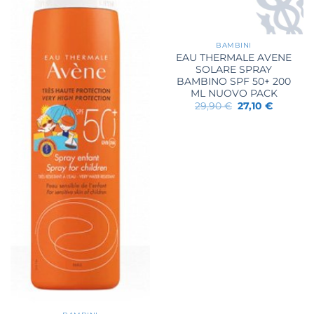
BAMBINI
EAU THERMALE AVENE
SOLARE SPRAY
BAMBINO SPF 50+ 200
ML NUOVO PACK
Il
Il
29,90
€
27,10
€
prezzo
prezzo
originale
attuale
era:
è:
29,90 €.
27,10 €.