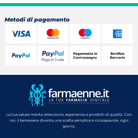
Metodi di pagamento
La tua salute merita attenzione, esperienza e prodotti di qualità. Con
noi, il benessere diventa una scelta semplice e consapevole, ogni
giorno.