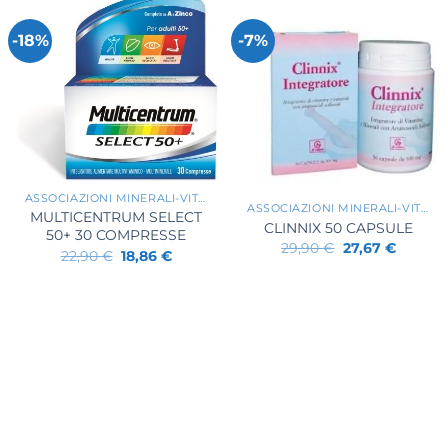
-18%
-7%
+
+
ASSOCIAZIONI MINERALI-VITAMINE
ASSOCIAZIONI MINERALI-VITAMINE
MULTICENTRUM SELECT
CLINNIX 50 CAPSULE
50+ 30 COMPRESSE
Il
Il
29,90
€
27,67
€
Il
Il
22,90
€
18,86
€
prezzo
prezzo
prezzo
prezzo
originale
attuale
originale
attuale
era:
è:
era:
è:
29,90 €.
27,67 €.
22,90 €.
18,86 €.