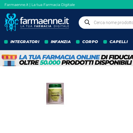
Salta
Farmaenne.it | La tua Farmacia Digitale
ai
contenuti
Ricerca
prodotti
INTEGRATORI
INFANZIA
CORPO
CAPELLI