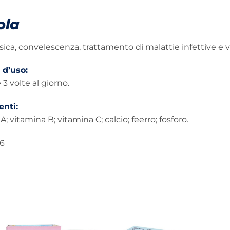
ola
isica, convelescenza, trattamento di malattie infettive e vir
 d’uso:
 3 volte al giorno.
nti:
; vitamina B; vitamina C; calcio; feerro; fosforo.
6