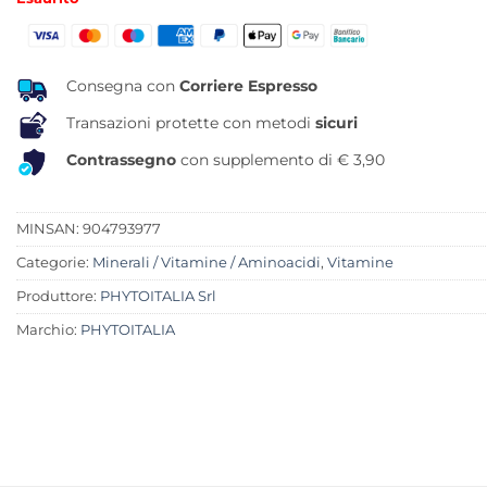
originale
attuale
era:
è:
20,00 €.
15,95 €.
Consegna con
Corriere Espresso
Transazioni protette con metodi
sicuri
Contrassegno
con supplemento di € 3,90
MINSAN:
904793977
Categorie:
Minerali / Vitamine / Aminoacidi
,
Vitamine
Produttore:
PHYTOITALIA Srl
Marchio:
PHYTOITALIA