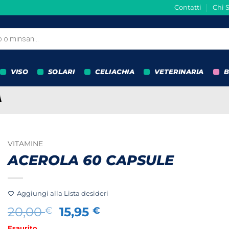
Contatti
Chi 
VISO
SOLARI
CELIACHIA
VETERINARIA
B
VITAMINE
ACEROLA 60 CAPSULE
Aggiungi alla Lista desideri
Il
Il
20,00
15,95
€
€
prezzo
prezzo
Esaurito