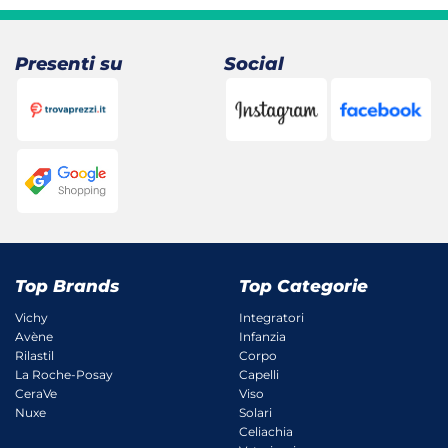
era:
è:
21,90 €.
15,96 €.
Presenti su
Social
Top Brands
Top Categorie
Vichy
Integratori
Avène
Infanzia
Rilastil
Corpo
La Roche-Posay
Capelli
CeraVe
Viso
Nuxe
Solari
Celiachia