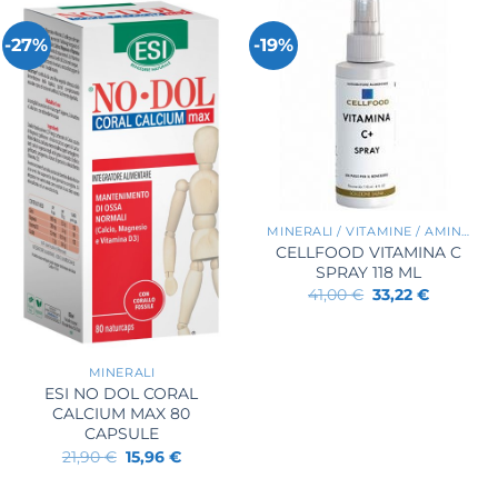
-27%
-19%
+
MINERALI / VITAMINE / AMINOACIDI
CELLFOOD VITAMINA C
SPRAY 118 ML
Il
Il
41,00
€
33,22
€
prezzo
prezzo
originale
attuale
+
era:
è:
41,00 €.
33,22 €.
MINERALI
ESI NO DOL CORAL
CALCIUM MAX 80
CAPSULE
Il
Il
21,90
€
15,96
€
prezzo
prezzo
originale
attuale