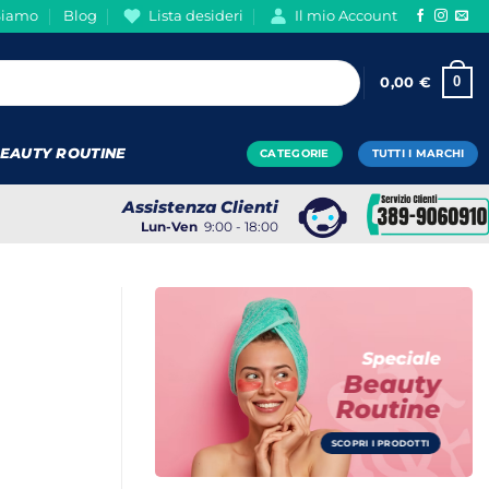
Siamo
Blog
Lista desideri
Il mio Account
0
0,00
€
EAUTY ROUTINE
CATEGORIE
TUTTI I MARCHI
Assistenza Clienti
Lun-Ven
9:00 - 18:00
Speciale
Beauty
Routine
SCOPRI I PRODOTTI