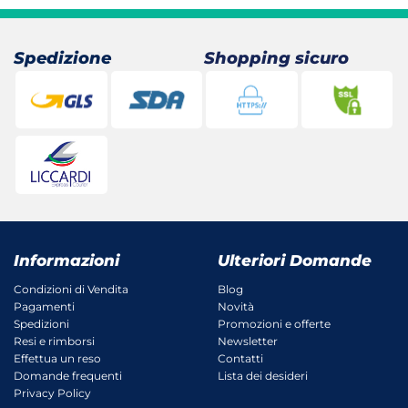
Spedizione
Shopping sicuro
Informazioni
Ulteriori Domande
Condizioni di Vendita
Blog
Pagamenti
Novità
Spedizioni
Promozioni e offerte
Resi e rimborsi
Newsletter
Effettua un reso
Contatti
Domande frequenti
Lista dei desideri
Privacy Policy