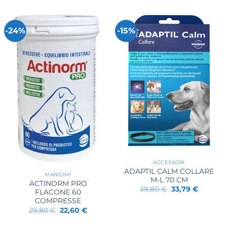
era:
è:
21,50 €.
19,49 €.
-24%
-15%
ACCESSORI
ADAPTIL CALM COLLARE
MANGIMI
M-L 70 CM
ACTINORM PRO
Il
Il
39,80
€
33,79
€
FLACONE 60
prezzo
prezzo
COMPRESSE
originale
attuale
era:
è:
Il
Il
29,80
€
22,60
€
39,80 €.
33,79 €.
prezzo
prezzo
originale
attuale