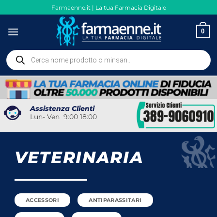
Salta
Farmaenne.it | La tua Farmacia Digitale
ai
contenuti
0
Ricerca
prodotti
Assistenza Clienti
Lun- Ven 9:00 18:00
VETERINARIA
ACCESSORI
ANTIPARASSITARI