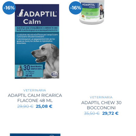
-16%
-16%
VETERINARIA
ADAPTIL CALM RICARICA
VETERINARIA
FLACONE 48 ML
ADAPTIL CHEW 30
Il
Il
29,90
€
25,08
€
BOCCONCINI
prezzo
prezzo
Il
Il
35,50
€
29,72
€
originale
attuale
prezzo
prezzo
era:
è:
originale
attuale
29,90 €.
25,08 €.
era:
è:
35,50 €.
29,72 €.