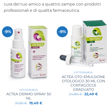
cura del tuo amico a quattro zampe con prodotti
professionali e di qualità farmaceutica.
-9%
-9%
VETERINARIA
ACTEA OTO EMULSIONE
OTOLOGICO 30 ML CON
CONTAGOCCE
GRADUATO
VETERINARIA
Il
Il
24,80
€
22,49
€
ACTEA DERMO SPRAY 50
prezzo
prezzo
ML
originale
attuale
Il
Il
21,50
€
19,49
€
era:
è:
prezzo
prezzo
24,80 €.
22,49 €.
originale
attuale