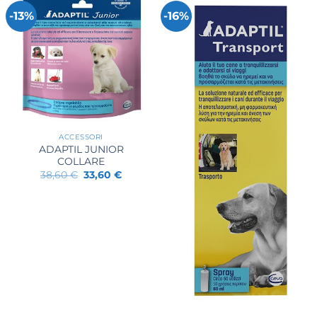
-13%
-16%
ACCESSORI
ADAPTIL JUNIOR
COLLARE
Il
Il
38,60
€
33,60
€
prezzo
prezzo
originale
attuale
era:
è:
38,60 €.
33,60 €.