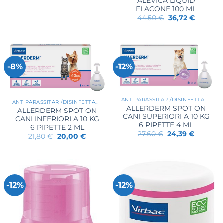
ALEVICA LIQUID
originale
attuale
era:
è:
FLACONE 100 ML
42,40 €.
34,59 €.
Il
Il
44,50
€
36,72
€
prezzo
prezzo
originale
attuale
era:
è:
44,50 €.
36,72 €.
-8%
-12%
ANTIPARASSITARI/DISINFETTANTI
ANTIPARASSITARI/DISINFETTANTI
ALLERDERM SPOT ON
ALLERDERM SPOT ON
CANI SUPERIORI A 10 KG
CANI INFERIORI A 10 KG
6 PIPETTE 4 ML
6 PIPETTE 2 ML
Il
Il
27,60
€
24,39
€
Il
Il
21,80
€
20,00
€
prezzo
prezzo
prezzo
prezzo
originale
attuale
originale
attuale
era:
è:
era:
è:
27,60 €.
24,39 €.
21,80 €.
20,00 €.
-12%
-12%