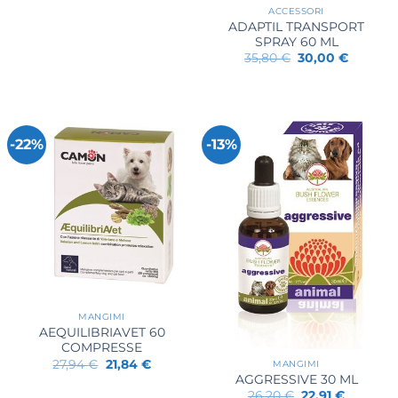
ACCESSORI
ADAPTIL TRANSPORT
SPRAY 60 ML
Il
Il
35,80
€
30,00
€
prezzo
prezzo
originale
attuale
era:
è:
35,80 €.
30,00 €.
-22%
-13%
MANGIMI
AEQUILIBRIAVET 60
COMPRESSE
Il
Il
27,94
€
21,84
€
MANGIMI
prezzo
prezzo
AGGRESSIVE 30 ML
originale
attuale
Il
Il
26,20
€
22,91
€
era:
è: