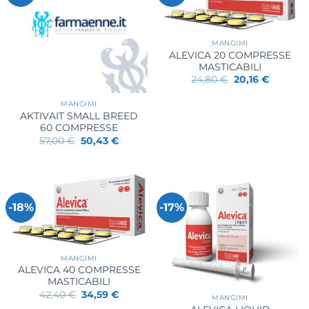
MANGIMI
ALEVICA 20 COMPRESSE
MASTICABILI
Il
Il
24,80
€
20,16
€
prezzo
prezzo
originale
attuale
MANGIMI
era:
è:
24,80 €.
20,16 €.
AKTIVAIT SMALL BREED
60 COMPRESSE
Il
Il
57,00
€
50,43
€
prezzo
prezzo
originale
attuale
era:
è:
57,00 €.
50,43 €.
-18%
-17%
MANGIMI
ALEVICA 40 COMPRESSE
MASTICABILI
Il
Il
42,40
€
34,59
€
MANGIMI
prezzo
prezzo