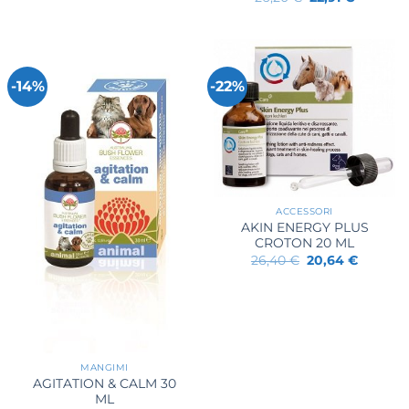
prezzo
prezzo
27,94 €.
21,84 €.
originale
attuale
era:
è:
26,20 €.
22,91 €.
-14%
-22%
ACCESSORI
AKIN ENERGY PLUS
CROTON 20 ML
Il
Il
26,40
€
20,64
€
prezzo
prezzo
originale
attuale
era:
è:
26,40 €.
20,64 €.
MANGIMI
AGITATION & CALM 30
ML