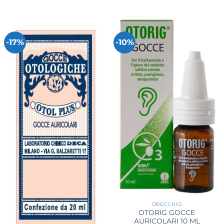
19,80 €.
17,80 €.
originale
attuale
era:
è:
24,90 €.
20,45 €.
-17%
-10%
ORECCHIO
OTORIG GOCCE
AURICOLARI 10 ML