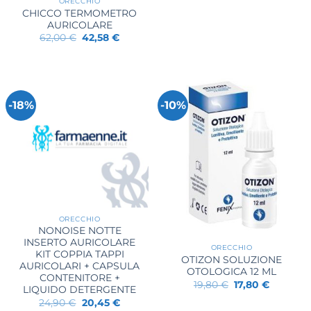
ORECCHIO
originale
attuale
era:
è:
CHICCO TERMOMETRO
24,90 €.
18,55 €.
AURICOLARE
Il
Il
62,00
€
42,58
€
prezzo
prezzo
originale
attuale
era:
è:
62,00 €.
42,58 €.
-18%
-10%
ORECCHIO
NONOISE NOTTE
INSERTO AURICOLARE
ORECCHIO
KIT COPPIA TAPPI
OTIZON SOLUZIONE
AURICOLARI + CAPSULA
OTOLOGICA 12 ML
CONTENITORE +
Il
Il
19,80
€
17,80
€
LIQUIDO DETERGENTE
prezzo
prezzo
originale
attuale
Il
Il
24,90
€
20,45
€
era:
è:
prezzo
prezzo