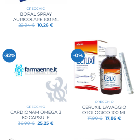
ORECCHIO
BORAL SPRAY
AURICOLARE 100 ML
Il
Il
22,84
€
18,26
€
prezzo
prezzo
originale
attuale
era:
è:
22,84 €.
18,26 €.
-32%
-0%
ORECCHIO
ORECCHIO
CERUXIL LAVAGGIO
CARDIONAM OMEGA 3
OTOLOGICO 100 ML
80 CAPSULE
Il
Il
17,90
€
17,86
€
prezzo
prezzo
Il
Il
36,90
€
25,25
€
originale
attuale
prezzo
prezzo
era:
è:
originale
attuale
17,90 €.
17,86 €.
era:
è:
36,90 €.
25,25 €.