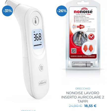
-31%
-26%
ORECCHIO
NONOISE LAVORO
INSERTO AURICOLARE 2
TAPPI
Il
Il
24,90
€
18,55
€
prezzo
prezzo