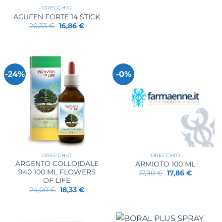
ORECCHIO
ACUFEN FORTE 14 STICK
Il
Il
20,33
€
16,86
€
prezzo
prezzo
originale
attuale
era:
è:
20,33 €.
16,86 €.
-24%
-0%
ORECCHIO
ORECCHIO
ARGENTO COLLOIDALE
ARMIOTO 100 ML
940 100 ML FLOWERS
Il
Il
17,90
€
17,86
€
prezzo
prezzo
OF LIFE
originale
attuale
Il
Il
24,00
€
18,33
€
era:
è:
prezzo
prezzo
17,90 €.
17,86 €.
originale
attuale
era:
è:
24,00 €.
18,33 €.