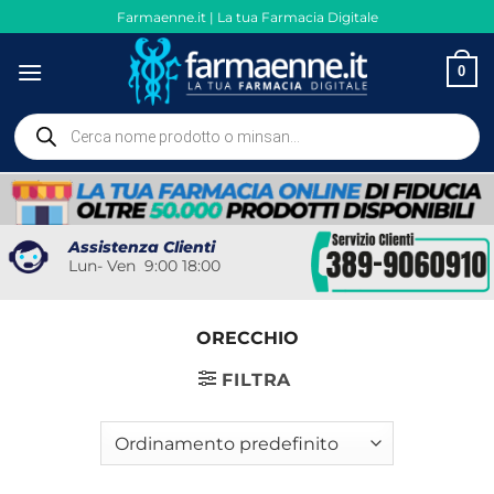
Salta
Farmaenne.it | La tua Farmacia Digitale
ai
contenuti
0
Ricerca
prodotti
Assistenza Clienti
Lun- Ven 9:00 18:00
ORECCHIO
FILTRA