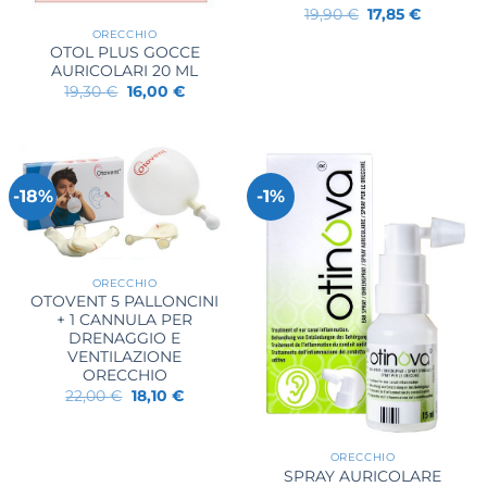
Il
Il
19,90
€
17,85
€
prezzo
prezzo
ORECCHIO
originale
attuale
OTOL PLUS GOCCE
era:
è:
19,90 €.
17,85 €.
AURICOLARI 20 ML
Il
Il
19,30
€
16,00
€
prezzo
prezzo
originale
attuale
era:
è:
19,30 €.
16,00 €.
-18%
-1%
ORECCHIO
OTOVENT 5 PALLONCINI
+ 1 CANNULA PER
DRENAGGIO E
VENTILAZIONE
ORECCHIO
Il
Il
22,00
€
18,10
€
prezzo
prezzo
originale
attuale
era:
è:
22,00 €.
18,10 €.
ORECCHIO
SPRAY AURICOLARE