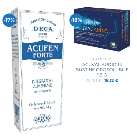
-17%
-18%
ORECCHIO
ACUVAL AUDIO 14
BUSTINE OROSOLUBILE
1,8 G
Il
Il
22,00
€
18,12
€
prezzo
prezzo
originale
attuale
era:
è:
22,00 €.
18,12 €.