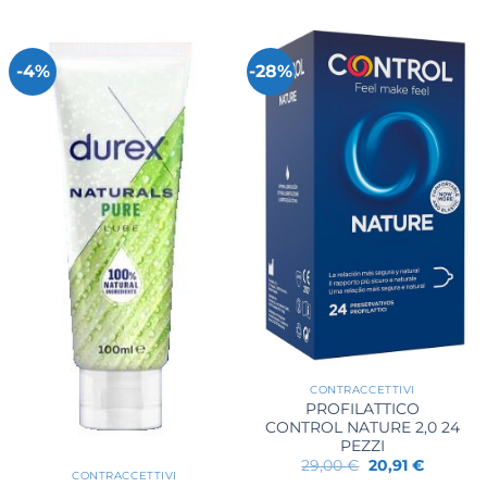
-4%
-28%
CONTRACCETTIVI
PROFILATTICO
CONTROL NATURE 2,0 24
PEZZI
Il
Il
29,00
€
20,91
€
CONTRACCETTIVI
prezzo
prezzo