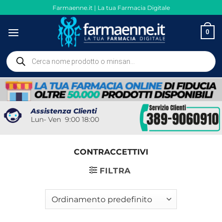
Salta
Farmaenne.it | La tua Farmacia Digitale
ai
contenuti
0
Ricerca
prodotti
Assistenza Clienti
Lun- Ven 9:00 18:00
CONTRACCETTIVI
FILTRA