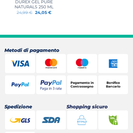
originale
attuale
DUREX GEL PURE
era:
è:
NATURALS 250 ML
29,00 €.
20,91 €.
Il
Il
24,99
€
24,05
€
prezzo
prezzo
originale
attuale
era:
è:
24,99 €.
24,05 €.
Metodi di pagamento
Spedizione
Shopping sicuro