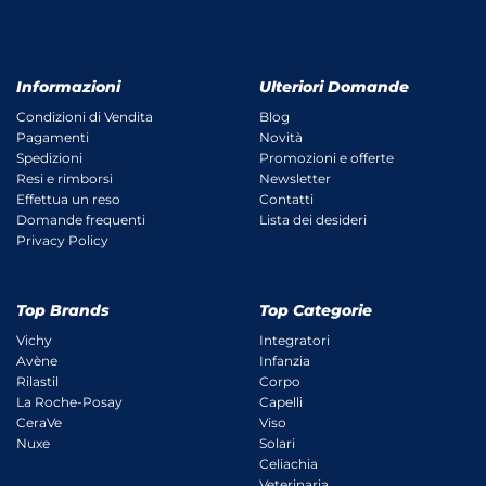
Informazioni
Ulteriori Domande
Condizioni di Vendita
Blog
Pagamenti
Novità
Spedizioni
Promozioni e offerte
Resi e rimborsi
Newsletter
Effettua un reso
Contatti
Domande frequenti
Lista dei desideri
Privacy Policy
Top Brands
Top Categorie
Vichy
Integratori
Avène
Infanzia
Rilastil
Corpo
La Roche-Posay
Capelli
CeraVe
Viso
Nuxe
Solari
Celiachia
Veterinaria