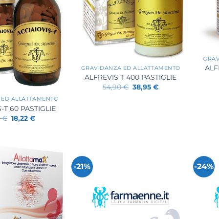
+
+
GRAV
ALF
GRAVIDANZA ED ALLATTAMENTO
ALFREVIS T 400 PASTIGLIE
Il
Il
54,90
€
38,95
€
prezzo
prezzo
 ED ALLATTAMENTO
originale
attuale
era:
è:
-T 60 PASTIGLIE
54,90 €.
38,95 €.
Il
Il
0
€
18,22
€
prezzo
prezzo
originale
attuale
era:
è:
25,90 €.
18,22 €.
-21%
-24%