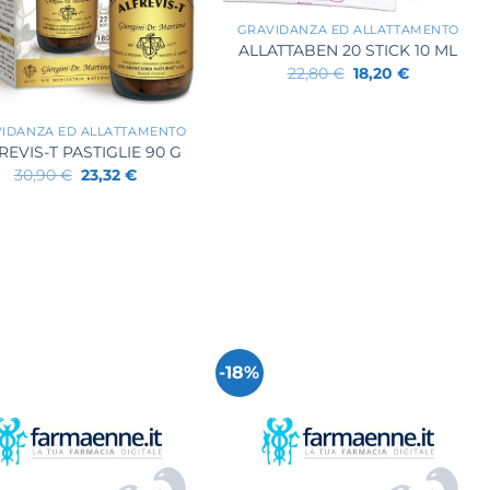
GRAVIDANZA ED ALLATTAMENTO
ALLATTABEN 20 STICK 10 ML
Il
Il
22,80
€
18,20
€
prezzo
prezzo
originale
attuale
era:
è:
22,80 €.
18,20 €.
IDANZA ED ALLATTAMENTO
REVIS-T PASTIGLIE 90 G
Il
Il
30,90
€
23,32
€
prezzo
prezzo
originale
attuale
era:
è:
30,90 €.
23,32 €.
-18%