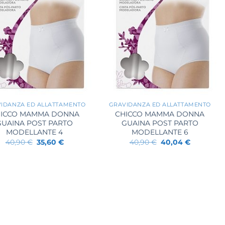
+
IDANZA ED ALLATTAMENTO
GRAVIDANZA ED ALLATTAMENTO
ICCO MAMMA DONNA
CHICCO MAMMA DONNA
GUAINA POST PARTO
GUAINA POST PARTO
MODELLANTE 4
MODELLANTE 6
Il
Il
Il
Il
40,90
€
35,60
€
40,90
€
40,04
€
prezzo
prezzo
prezzo
prezzo
originale
attuale
originale
attuale
era:
è:
era:
è:
40,90 €.
35,60 €.
40,90 €.
40,04 €.