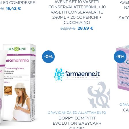
AVENT SET 10 VASETTI
AVE
N 60 COMPRESSE
CONSERVALATTE 180ML + 10
N
Il
Il
0
€
16,42
€
prezzo
prezzo
VASETTI CONSERVALATTE
originale
attuale
240ML + 20 COPERCHI +
SACC
era:
è:
CUCCHIAINO
19,50 €.
16,42 €.
Il
Il
32,99
€
28,69
€
prezzo
prezzo
originale
attuale
era:
è:
32,99 €.
28,69 €.
-0%
-9%
+
+
GRAV
CA
GRAVIDANZA ED ALLATTAMENTO
BOPPY COMFYFIT
EVOLUTION BABYCARR
GRIGIO