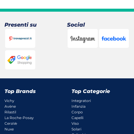
Presenti su
Social
Top Brands
Top Categorie
Vichy
Integratori
Avène
Infanzia
Rilastil
Corpo
La Roche-Posay
Capelli
CeraVe
Viso
Nuxe
Solari