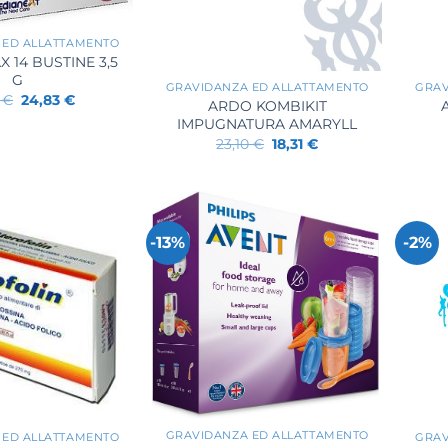
 ED ALLATTAMENTO
+
+
 14 BUSTINE 3,5
G
GRAVIDANZA ED ALLATTAMENTO
GRAV
Il
Il
0
€
24,83
€
ARDO KOMBIKIT
prezzo
prezzo
IMPUGNATURA AMARYLL
originale
attuale
era:
è:
Il
Il
23,10
€
18,31
€
28,90 €.
24,83 €.
prezzo
prezzo
originale
attuale
era:
è:
23,10 €.
18,31 €.
-13%
-2%
+
+
GRAVIDANZA ED ALLATTAMENTO
 ED ALLATTAMENTO
GRAV