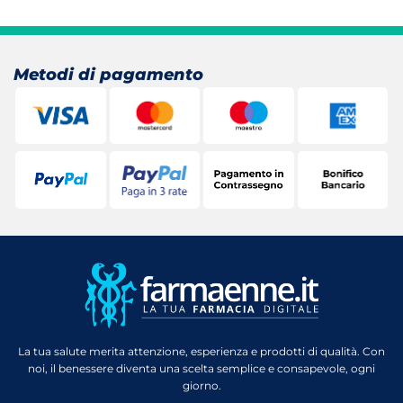
Metodi di pagamento
La tua salute merita attenzione, esperienza e prodotti di qualità. Con
noi, il benessere diventa una scelta semplice e consapevole, ogni
giorno.