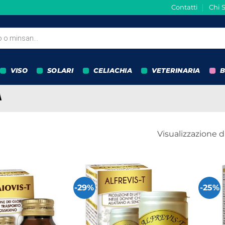
Contatti
Chi 
VISO
SOLARI
CELIACHIA
VETERINARIA
B
Visualizzazione di 
-29%
-25%