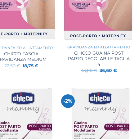
+
GRAVIDANZA ED ALLATTAMENTO
IDANZA ED ALLATTAMENTO
CHICCO GUAINA POST
CHICCO FASCIA
PARTO REGOLABILE TAGLIA
RAVIDANZA MEDIUM
4
Il
Il
22,50
€
18,75
€
prezzo
prezzo
Il
Il
43,00
€
36,60
€
originale
attuale
prezzo
prezzo
era:
è:
originale
attuale
22,50 €.
18,75 €.
era:
è:
43,00 €.
36,60 €.
-2%