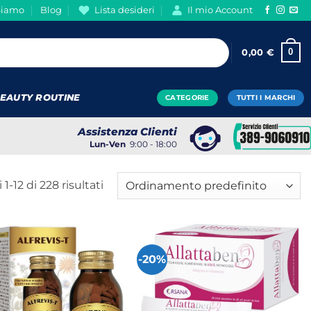
Siamo
Blog
Lista desideri
Il mio Account
0
0,00
€
EAUTY ROUTINE
CATEGORIE
TUTTI I MARCHI
Assistenza Clienti
Lun-Ven
9:00 - 18:00
1-12 di 228 risultati
-20%
+