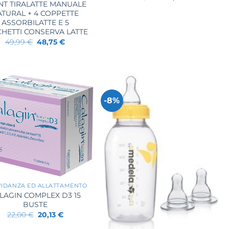
prezzo
prezzo
NT TIRALATTE MANUALE
originale
attuale
ATURAL + 4 COPPETTE
era:
è:
ASSORBILATTE E 5
24,90 €.
21,33 €.
HETTI CONSERVA LATTE
Il
Il
49,99
€
48,75
€
prezzo
prezzo
originale
attuale
era:
è:
49,99 €.
48,75 €.
-8%
IDANZA ED ALLATTAMENTO
LAGIN COMPLEX D3 15
BUSTE
Il
Il
22,00
€
20,13
€
prezzo
prezzo
originale
attuale