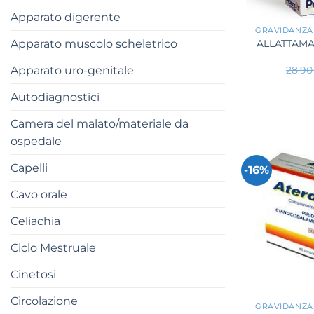
+
Apparato digerente
GRAVIDANZA
Apparato muscolo scheletrico
ALLATTAMAX
Apparato uro-genitale
28,9
Autodiagnostici
Camera del malato/materiale da
ospedale
Capelli
-16%
Cavo orale
Celiachia
Ciclo Mestruale
Cinetosi
+
Circolazione
GRAVIDANZA