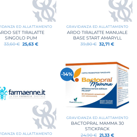
+
IDANZA ED ALLATTAMENTO
GRAVIDANZA ED ALLATTAMENTO
ARDO SET TIRALATTE
ARDO TIRALATTE MANUALE
SINGOLO PUM
BASE START AMARYLL
Il
Il
Il
Il
33,60
€
25,63
€
39,80
€
32,71
€
prezzo
prezzo
prezzo
prezzo
originale
attuale
originale
attuale
era:
è:
era:
è:
33,60 €.
25,63 €.
39,80 €.
32,71 €.
-14%
+
GRAVIDANZA ED ALLATTAMENTO
BACTOPRAL MAMMA 30
STICKPACK
IDANZA ED ALLATTAMENTO
Il
Il
24,90
€
21,33
€