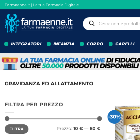
Salta
Farmaenne.it | La tua Farmacia Digitale
ai
contenuti
Ricerca
prodotti
INTEGRATORI
INFANZIA
CORPO
CAPELLI
GRAVIDANZA ED ALLATTAMENTO
FILTRA PER PREZZO
-30%
Prezzo
Prezzo
Prezzo:
10 €
—
80 €
FILTRA
Min
Max