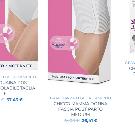
+
GRAV
CH
 ED ALLATTAMENTO
 GUAINA POST
OLABILE TAGLIA
+
6
GRAVIDANZA ED ALLATTAMENTO
Il
Il
0
€
37,43
€
CHICCO MAMMA DONNA
prezzo
prezzo
originale
attuale
FASCIA POST PARTO
era:
è:
MEDIUM
43,00 €.
37,43 €.
Il
Il
33,00
€
26,41
€
prezzo
prezzo
originale
attuale
era:
è: