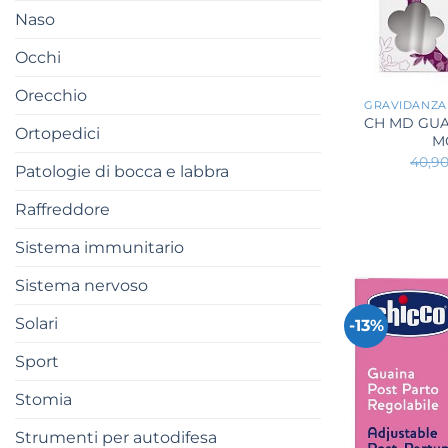
Naso
Occhi
+
Orecchio
GRAVIDANZA
CH MD GUA
Ortopedici
M
40,9
Patologie di bocca e labbra
Raffreddore
Sistema immunitario
Sistema nervoso
Solari
-13%
Sport
Stomia
Strumenti per autodifesa