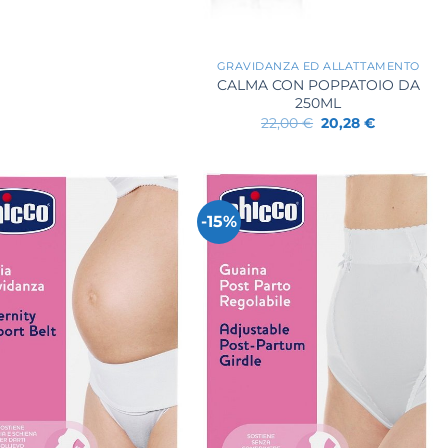
era:
è:
22,00 €.
20,13 €.
+
GRAVIDANZA ED ALLATTAMENTO
CALMA CON POPPATOIO DA
250ML
Il
Il
22,00
€
20,28
€
prezzo
prezzo
originale
attuale
era:
è:
22,00 €.
20,28 €.
-15%