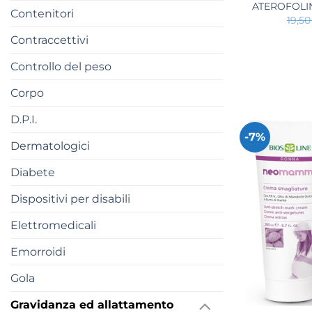
ATEROFOLI
Contenitori
19,5
Contraccettivi
Controllo del peso
Corpo
D.P.I.
-7%
Dermatologici
Diabete
Dispositivi per disabili
Elettromedicali
Emorroidi
Gola
+
Gravidanza ed allattamento