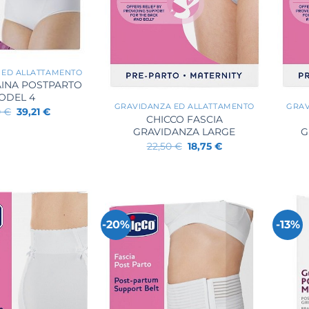
 ED ALLATTAMENTO
+
+
INA POSTPARTO
ODEL 4
GRAVIDANZA ED ALLATTAMENTO
GRAV
Il
Il
0
€
39,21
€
CHICCO FASCIA
prezzo
prezzo
originale
attuale
GRAVIDANZA LARGE
G
era:
è:
Il
Il
22,50
€
18,75
€
40,90 €.
39,21 €.
prezzo
prezzo
originale
attuale
era:
è:
22,50 €.
18,75 €.
-20%
-13%