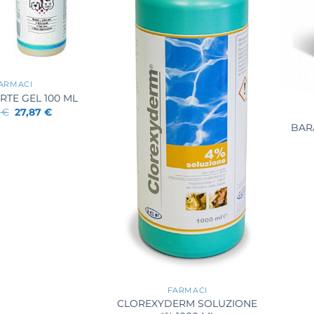
+
ARMACI
RTE GEL 100 ML
Il
Il
0
€
27,87
€
prezzo
prezzo
BAR
originale
attuale
era:
è:
33,20 €.
27,87 €.
+
FARMACI
CLOREXYDERM SOLUZIONE