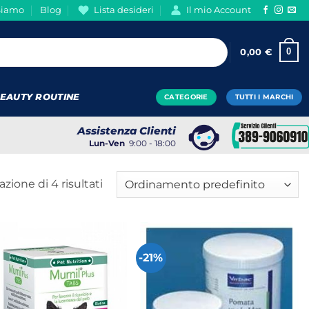
Siamo
Blog
Lista desideri
Il mio Account
0
0,00
€
EAUTY ROUTINE
CATEGORIE
TUTTI I MARCHI
Assistenza Clienti
Lun-Ven
9:00 - 18:00
azione di 4 risultati
-21%