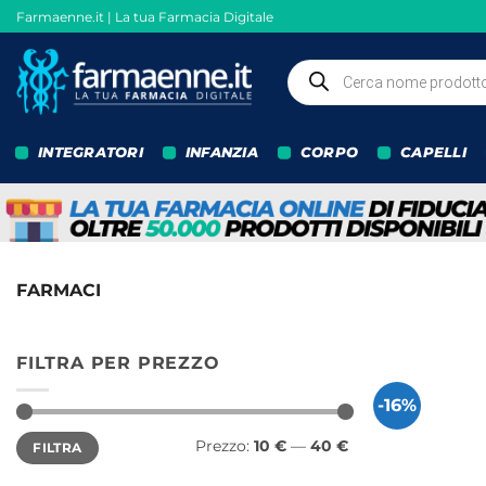
Salta
Farmaenne.it | La tua Farmacia Digitale
ai
contenuti
Ricerca
prodotti
INTEGRATORI
INFANZIA
CORPO
CAPELLI
FARMACI
FILTRA PER PREZZO
-16%
Prezzo
Prezzo
Prezzo:
10 €
—
40 €
FILTRA
Min
Max