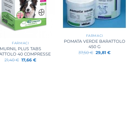
+
FARMACI
POMATA VERDE BARATTOLO
FARMACI
450 G
MURNIL PLUS TABS
Il
Il
37,50
€
29,81
€
ATTOLO 40 COMPRESSE
prezzo
prezzo
Il
Il
21,40
€
17,66
€
originale
attuale
prezzo
prezzo
era:
è:
originale
attuale
37,50 €.
29,81 €.
era:
è:
21,40 €.
17,66 €.