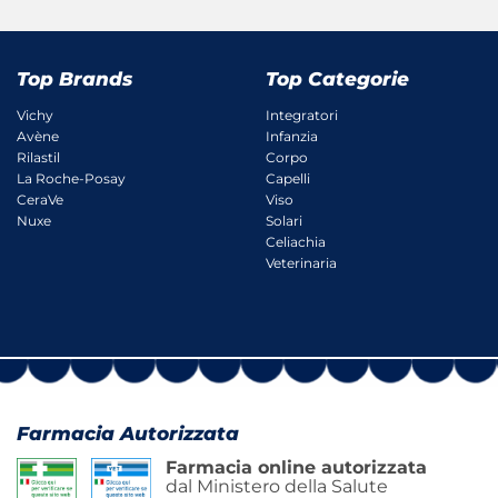
Top Brands
Top Categorie
Vichy
Integratori
Avène
Infanzia
Rilastil
Corpo
La Roche-Posay
Capelli
CeraVe
Viso
Nuxe
Solari
Celiachia
Veterinaria
Farmacia Autorizzata
Farmacia online autorizzata
dal Ministero della Salute