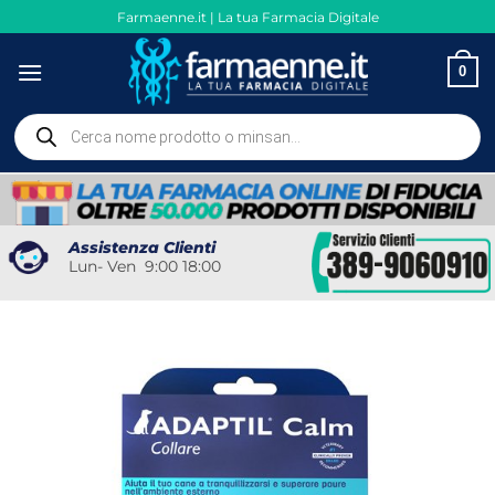
Salta
Farmaenne.it | La tua Farmacia Digitale
ai
contenuti
0
Ricerca
prodotti
Assistenza Clienti
Lun- Ven 9:00 18:00