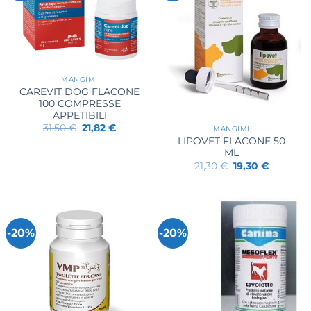
MANGIMI
CAREVIT DOG FLACONE
100 COMPRESSE
APPETIBILI
Il
Il
31,50
€
21,82
€
MANGIMI
prezzo
prezzo
LIPOVET FLACONE 50
originale
attuale
ML
era:
è:
31,50 €.
21,82 €.
Il
Il
21,30
€
19,30
€
prezzo
prezzo
originale
attuale
era:
è:
21,30 €.
19,30 €.
-20%
-20%