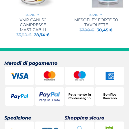
MANGIMI
MANGIMI
VMP CANI 50
MESOFLEX FORTE 30
COMPRESSE
TAVOLETTE
MASTICABILI
Il
Il
37,90
€
30,45
€
prezzo
prezzo
Il
Il
35,90
€
28,74
€
originale
attuale
prezzo
prezzo
era:
è:
originale
attuale
37,90 €.
30,45 €.
era:
è:
35,90 €.
28,74 €.
Metodi di pagamento
Spedizione
Shopping sicuro