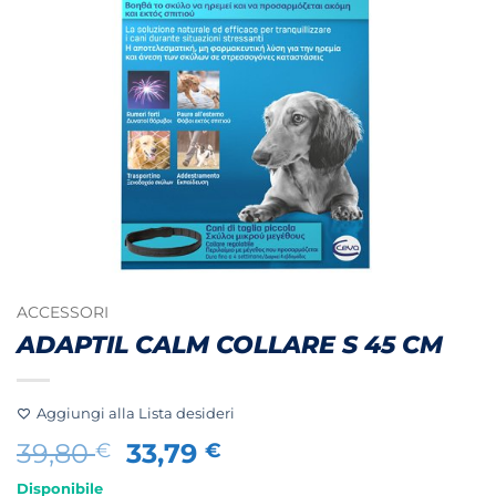
ACCESSORI
ADAPTIL CALM COLLARE S 45 CM
Aggiungi alla Lista desideri
Il
Il
39,80
33,79
€
€
prezzo
prezzo
Disponibile