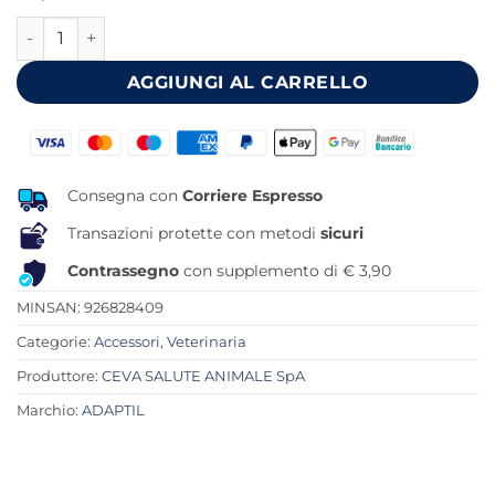
originale
attuale
ADAPTIL CALM COLLARE S 45 CM quantità
era:
è:
39,80 €.
33,79 €.
AGGIUNGI AL CARRELLO
Consegna con
Corriere Espresso
Transazioni protette con metodi
sicuri
Contrassegno
con supplemento di € 3,90
MINSAN:
926828409
Categorie:
Accessori
,
Veterinaria
Produttore:
CEVA SALUTE ANIMALE SpA
Marchio:
ADAPTIL