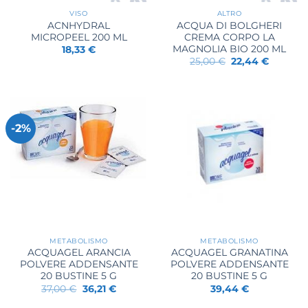
VISO
ALTRO
ACNHYDRAL
ACQUA DI BOLGHERI
MICROPEEL 200 ML
CREMA CORPO LA
MAGNOLIA BIO 200 ML
18,33
€
Il
Il
25,00
€
22,44
€
prezzo
prezzo
originale
attuale
era:
è:
25,00 €.
22,44 €.
-2%
METABOLISMO
METABOLISMO
ACQUAGEL ARANCIA
ACQUAGEL GRANATINA
POLVERE ADDENSANTE
POLVERE ADDENSANTE
20 BUSTINE 5 G
20 BUSTINE 5 G
Il
Il
37,00
€
36,21
€
39,44
€
prezzo
prezzo
originale
attuale