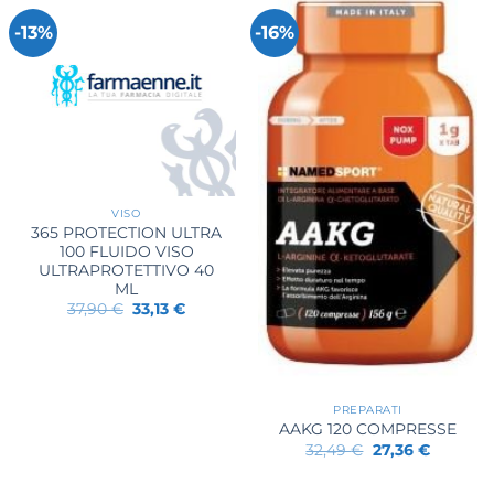
-13%
-16%
VISO
365 PROTECTION ULTRA
100 FLUIDO VISO
ULTRAPROTETTIVO 40
ML
Il
Il
37,90
€
33,13
€
prezzo
prezzo
originale
attuale
era:
è:
37,90 €.
33,13 €.
PREPARATI
AAKG 120 COMPRESSE
Il
Il
32,49
€
27,36
€
prezzo
prezzo
originale
attuale
era:
è: