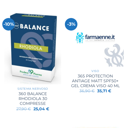
-10%
-3%
VISO
365 PROTECTION
ANTIAGE MATT SPF50+
GEL CREMA VISO 40 ML
SISTEMA NERVOSO
Il
Il
36,90
€
35,71
€
360 BALANCE
prezzo
prezzo
originale
attuale
RHODIOLA 30
era:
è:
COMPRESSE
36,90 €.
35,71 €.
Il
Il
27,90
€
25,04
€
prezzo
prezzo
originale
attuale
era:
è:
27,90 €.
25,04 €.