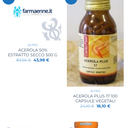
ALTRO
ACEROLA 50%
ESTRATTO SECCO 500 G
Il
Il
83,56
€
43,98
€
prezzo
prezzo
originale
attuale
era:
è:
83,56 €.
43,98 €.
ALTRO
ACEROLA PLUS 17 100
CAPSULE VEGETALI
Il
Il
24,10
€
18,10
€
prezzo
prezzo
originale
attuale
era:
è:
24,10 €.
18,10 €.