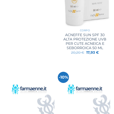
19,30 €.
16,10 €.
CORPO
ACNEFFE SUN SPF 30
ALTA PROTEZIONE UVB
PER CUTE ACNEICA E
SEBORROICA 50 ML
Il
Il
20,20
€
17,93
€
prezzo
prezzo
originale
attuale
era:
è:
20,20 €.
17,93 €.
-10%