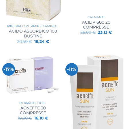
CALMANTI
ACILIP 600 20
MINERALI / VITAMINE / AMINOACIDI
COMPRESSE
ACIDO ASCORBICO 100
Il
Il
26,00
€
23,13
€
prezzo
prezzo
BUSTINE
originale
attuale
Il
Il
20,50
€
16,24
€
era:
è:
prezzo
prezzo
26,00 €.
23,13 €.
originale
attuale
era:
è:
20,50 €.
16,24 €.
-17%
-11%
DERMATOLOGICI
ACNEFFE 30
COMPRESSE
Il
Il
19,30
€
16,10
€
prezzo
prezzo
originale
attuale
era:
è: