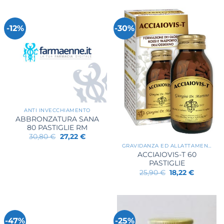
32,49 €.
27,36 €.
-12%
-30%
ANTI INVECCHIAMENTO
ABBRONZATURA SANA
80 PASTIGLIE RM
Il
Il
30,80
€
27,22
€
prezzo
prezzo
GRAVIDANZA ED ALLATTAMENTO
originale
attuale
ACCIAIOVIS-T 60
era:
è:
30,80 €.
27,22 €.
PASTIGLIE
Il
Il
25,90
€
18,22
€
prezzo
prezzo
originale
attuale
era:
è:
25,90 €.
18,22 €.
-47%
-25%