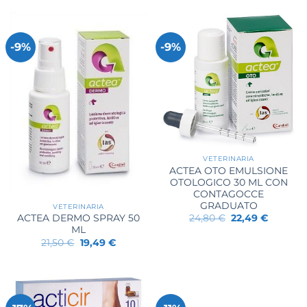
era:
è:
37,00 €.
36,21 €.
-9%
-9%
VETERINARIA
ACTEA OTO EMULSIONE
OTOLOGICO 30 ML CON
CONTAGOCCE
GRADUATO
VETERINARIA
Il
Il
24,80
€
22,49
€
ACTEA DERMO SPRAY 50
prezzo
prezzo
ML
originale
attuale
Il
Il
21,50
€
19,49
€
era:
è:
prezzo
prezzo
24,80 €.
22,49 €.
originale
attuale
era:
è:
21,50 €.
19,49 €.