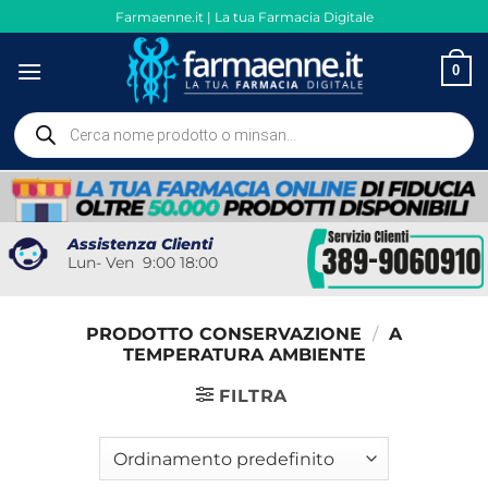
Salta
Farmaenne.it | La tua Farmacia Digitale
ai
contenuti
0
Ricerca
prodotti
Assistenza Clienti
Lun- Ven 9:00 18:00
PRODOTTO CONSERVAZIONE
/
A
TEMPERATURA AMBIENTE
FILTRA