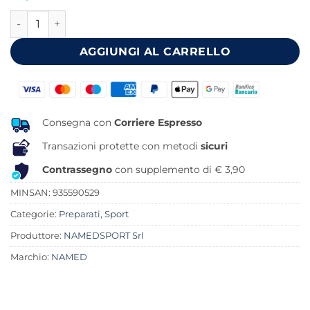
originale
attuale
ACETYL L-CARNITINE 60 CAPSULE quantità
era:
è:
29,99 €.
23,43 €.
AGGIUNGI AL CARRELLO
Consegna con
Corriere Espresso
Transazioni protette con metodi
sicuri
Contrassegno
con supplemento di € 3,90
MINSAN:
935590529
Categorie:
Preparati
,
Sport
Produttore:
NAMEDSPORT Srl
Marchio:
NAMED