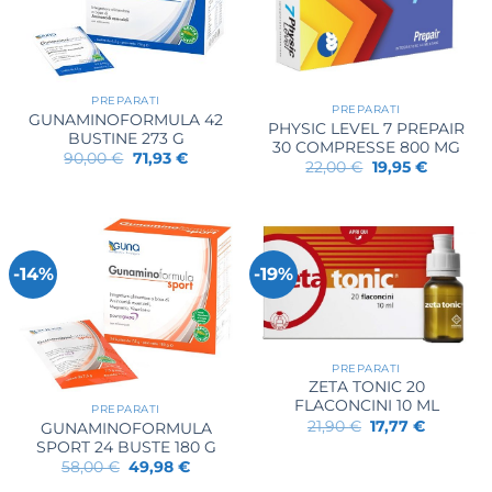
PREPARATI
PREPARATI
GUNAMINOFORMULA 42
PHYSIC LEVEL 7 PREPAIR
BUSTINE 273 G
30 COMPRESSE 800 MG
Il
Il
90,00
€
71,93
€
Il
Il
22,00
€
19,95
€
prezzo
prezzo
prezzo
prezzo
originale
attuale
originale
attuale
era:
è:
era:
è:
90,00 €.
71,93 €.
22,00 €.
19,95 €.
-14%
-19%
PREPARATI
ZETA TONIC 20
FLACONCINI 10 ML
PREPARATI
Il
Il
21,90
€
17,77
€
GUNAMINOFORMULA
prezzo
prezzo
SPORT 24 BUSTE 180 G
originale
attuale
Il
Il
58,00
€
49,98
€
era:
è:
prezzo
prezzo
21,90 €.
17,77 €.