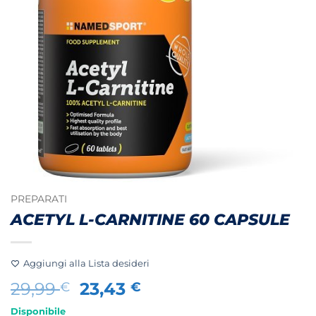
PREPARATI
ACETYL L-CARNITINE 60 CAPSULE
Aggiungi alla Lista desideri
Il
Il
29,99
23,43
€
€
prezzo
prezzo
Disponibile