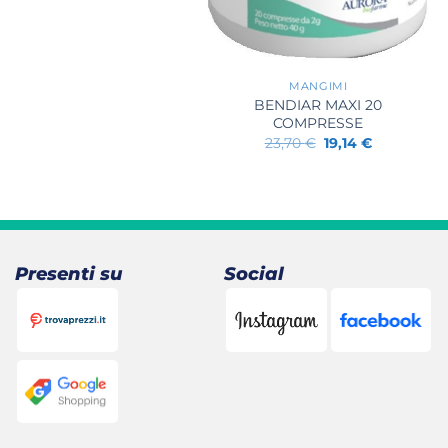
63,81 €.
54,29 €.
+
MANGIMI
BENDIAR MAXI 20
COMPRESSE
Il
Il
23,70
€
19,14
€
prezzo
prezzo
originale
attuale
era:
è:
23,70 €.
19,14 €.
Presenti su
Social