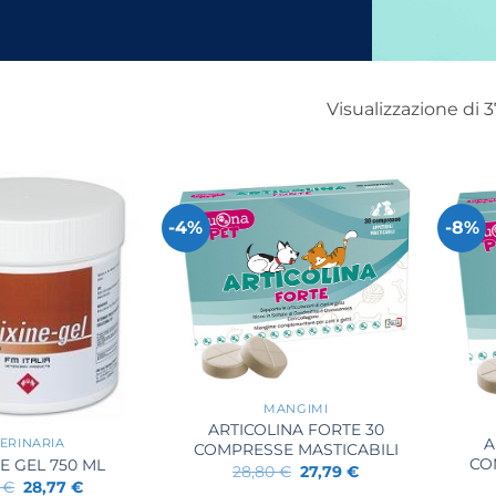
Visualizzazione di 3
-4%
-8%
+
+
MANGIMI
ARTICOLINA FORTE 30
A
ERINARIA
COMPRESSE MASTICABILI
CO
E GEL 750 ML
Il
Il
28,80
€
27,79
€
Il
Il
prezzo
prezzo
0
€
28,77
€