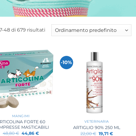
7-48 di 679 risultati
-10%
+
MANGIMI
RTICOLINA FORTE 60
VETERINARIA
MPRESSE MASTICABILI
ARTIGLIO 90% 250 ML
Il
Il
Il
Il
48,80
€
44,86
€
22,00
€
19,71
€