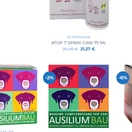
+
VETERINARIA
ATOP 7 SPRAY CANI 75 ML
Il
Il
26,00
€
21,27
€
prezzo
prezzo
originale
attuale
era:
è:
26,00 €.
21,27 €.
-2%
-6%
+
+
ANGIMI