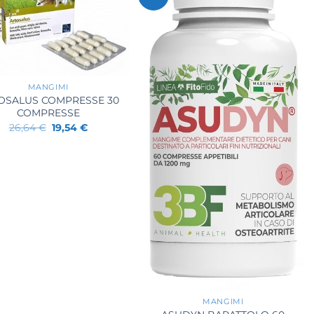
MANGIMI
OSALUS COMPRESSE 30
COMPRESSE
Il
Il
26,64
€
19,54
€
prezzo
prezzo
originale
attuale
era:
è:
26,64 €.
19,54 €.
+
MANGIMI