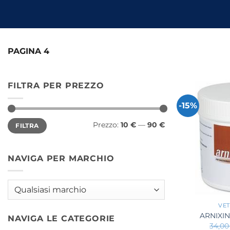
PAGINA 4
FILTRA PER PREZZO
-15%
Prezzo
Prezzo
Prezzo:
10 €
—
90 €
FILTRA
Min
Max
NAVIGA PER MARCHIO
+
VET
ARNIXIN
NAVIGA LE CATEGORIE
34,0