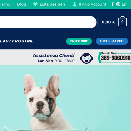
Siamo
Blog
Lista desideri
Il mio Account
0
0,00
€
EAUTY ROUTINE
CATEGORIE
TUTTI I MARCHI
Assistenza Clienti
Lun-Ven
9:00 - 18:00