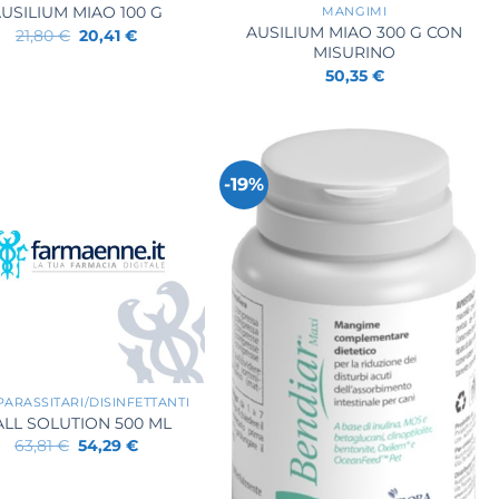
USILIUM MIAO 100 G
MANGIMI
AUSILIUM MIAO 300 G CON
Il
Il
21,80
€
20,41
€
prezzo
prezzo
MISURINO
originale
attuale
50,35
€
era:
è:
21,80 €.
20,41 €.
-19%
PARASSITARI/DISINFETTANTI
ALL SOLUTION 500 ML
Il
Il
63,81
€
54,29
€
prezzo
prezzo
originale
attuale
era:
è: