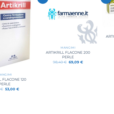
+
ART
+
MANGIMI
ARTIKRILL FLACONE 200
PERLE
Il
Il
98,40
€
69,09
€
prezzo
prezzo
originale
attuale
era:
è:
ANGIMI
98,40 €.
69,09 €.
L FLACONE 120
PERLE
Il
Il
0
€
53,00
€
prezzo
prezzo
originale
attuale
era:
è:
74,20 €.
53,00 €.