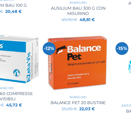
A
MANGIMI
UM BAU 100 G
AUSILIUM BAU 300 G CON
Il
Il
€
20,48
€
MISURINO
prezzo
prezzo
Il
Il
originale
attuale
49,90
€
48,81
€
prezzo
prezzo
era:
è:
originale
attuale
21,80 €.
20,48 €.
era:
è:
49,90 €.
48,81 €.
-12%
-15%
+
ANGIMI
S 60 COMPRESSE
+
MANGIMI
VISIBILI
BALANCE PET 20 BUSTINE
Il
Il
0
€
45,72
€
ANTI
Il
Il
25,00
€
22,03
€
prezzo
prezzo
B
prezzo
prezzo
originale
attuale
originale
attuale
era:
è:
era:
è:
49,50 €.
45,72 €.
25,00 €.
22,03 €.