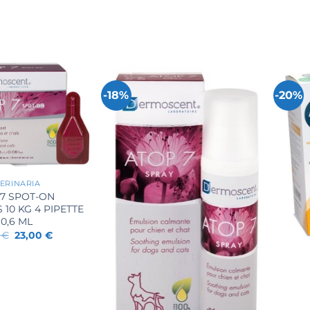
-18%
-20%
ERINARIA
 7 SPOT-ON
10 KG 4 PIPETTE
 0,6 ML
Il
Il
0
€
23,00
€
prezzo
prezzo
+
originale
attuale
era:
è:
28,00 €.
23,00 €.