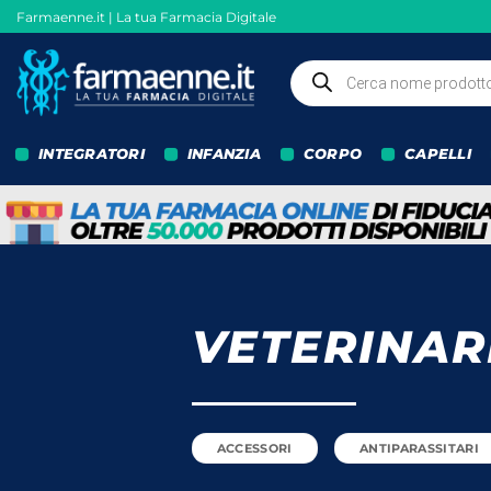
Salta
Farmaenne.it | La tua Farmacia Digitale
ai
contenuti
Ricerca
prodotti
INTEGRATORI
INFANZIA
CORPO
CAPELLI
VETERINAR
ACCESSORI
ANTIPARASSITARI