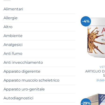
Alimentari
Allergie
-4%
Altro
Ambiente
Analgesici
Anti fumo
+
Anti invecchiamento
VET
Apparato digerente
ARTIGLIO 
Apparato muscolo scheletrico
31,5
Apparato uro-genitale
Autodiagnostici
-29%