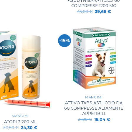
ASUDYN BARATTOLO 60
COMPRESSE 1200 MG
Il
Il
45,00
€
39,66
€
prezzo
prezzo
originale
attuale
era:
è:
45,00 €.
39,66 €.
-15%
+
MANGIMI
ATTIVO TABS ASTUCCIO DA
60 COMPRESSE ALTAMENTE
APPETIBILI
MANGIMI
Il
Il
21,20
€
18,04
€
ATOPI 3 200 ML
prezzo
prezzo
originale
attuale
Il
Il
30,50
€
24,30
€
era:
è:
prezzo
prezzo