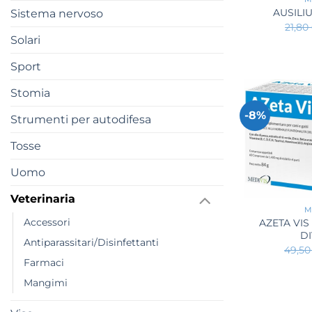
AUSILI
Sistema nervoso
21,80
Solari
Sport
Stomia
-8%
Strumenti per autodifesa
Tosse
Uomo
+
Veterinaria
M
Accessori
AZETA VI
DI
Antiparassitari/Disinfettanti
49,5
Farmaci
Mangimi