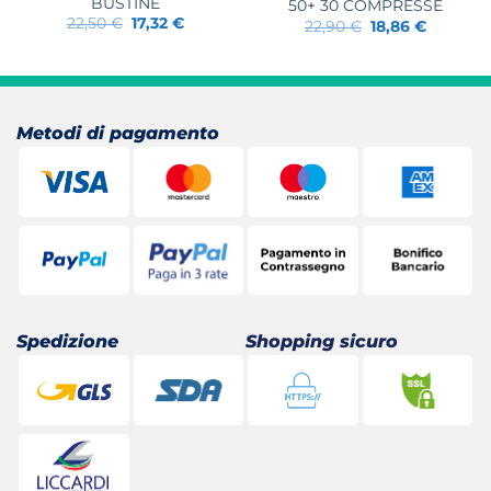
BUSTINE
50+ 30 COMPRESSE
Il
Il
22,50
€
17,32
€
Il
Il
22,90
€
18,86
€
prezzo
prezzo
prezzo
prezzo
originale
attuale
originale
attuale
era:
è:
era:
è:
22,50 €.
17,32 €.
22,90 €.
18,86 €.
Metodi di pagamento
Spedizione
Shopping sicuro