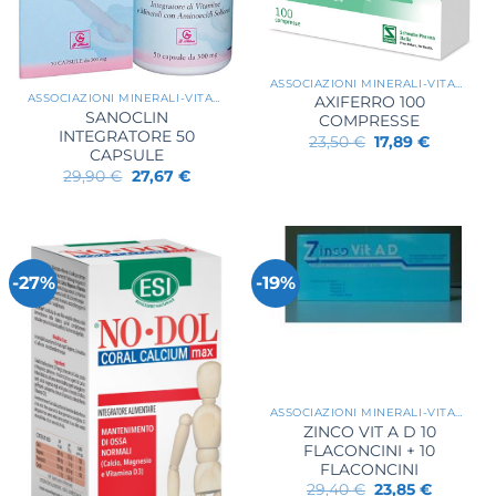
ASSOCIAZIONI MINERALI-VITAMINE
ASSOCIAZIONI MINERALI-VITAMINE
AXIFERRO 100
SANOCLIN
COMPRESSE
INTEGRATORE 50
Il
Il
23,50
€
17,89
€
prezzo
prezzo
CAPSULE
originale
attuale
Il
Il
29,90
€
27,67
€
era:
è:
prezzo
prezzo
23,50 €.
17,89 €.
originale
attuale
era:
è:
29,90 €.
27,67 €.
-27%
-19%
ASSOCIAZIONI MINERALI-VITAMINE
ZINCO VIT A D 10
FLACONCINI + 10
FLACONCINI
Il
Il
29,40
€
23,85
€