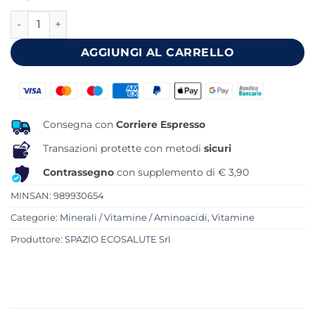
originale
attuale
ACIDO ASCORBICO 500 G quantità
era:
è:
28,00 €.
20,80 €.
AGGIUNGI AL CARRELLO
Consegna con
Corriere Espresso
Transazioni protette con metodi
sicuri
Contrassegno
con supplemento di € 3,90
MINSAN:
989930654
Categorie:
Minerali / Vitamine / Aminoacidi
,
Vitamine
Produttore:
SPAZIO ECOSALUTE Srl