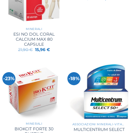
prezzo
prezzo
originale
attuale
era:
è:
29,40 €.
23,85 €.
MINERALI
ESI NO DOL CORAL
CALCIUM MAX 80
CAPSULE
Il
Il
21,90
€
15,96
€
prezzo
prezzo
originale
attuale
era:
è:
21,90 €.
15,96 €.
-23%
-18%
MINERALI
ASSOCIAZIONI MINERALI-VITAMINE
BIOKCIT FORTE 30
MULTICENTRUM SELECT