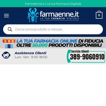
Salta
Farmaenne.it | La tua Farmacia Digitale
ai
contenuti
0
Ricerca
prodotti
Assistenza Clienti
Lun- Ven 9:00 18:00