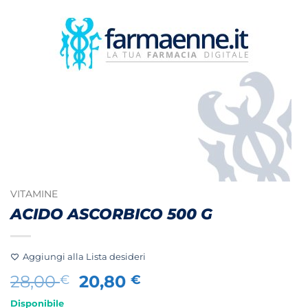
VITAMINE
ACIDO ASCORBICO 500 G
Aggiungi alla Lista desideri
Il
Il
28,00
20,80
€
€
prezzo
prezzo
Disponibile