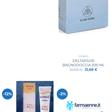
CORPO
DELTAPSOR
BAGNODOCCIA 200 ML
Il
Il
22,00
€
21,68
€
prezzo
prezzo
originale
attuale
era:
è:
22,00 €.
21,68 €.
-12%
-2%