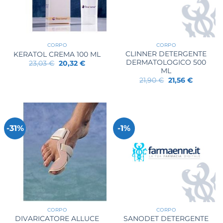
CORPO
CORPO
CLINNER DETERGENTE
KERATOL CREMA 100 ML
DERMATOLOGICO 500
Il
Il
23,03
€
20,32
€
prezzo
prezzo
ML
originale
attuale
Il
Il
21,90
€
21,56
€
era:
è:
prezzo
prezzo
23,03 €.
20,32 €.
originale
attuale
era:
è:
21,90 €.
21,56 €.
-31%
-1%
CORPO
CORPO
DIVARICATORE ALLUCE
SANODET DETERGENTE