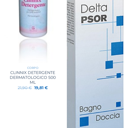
CORPO
CLINNIX DETERGENTE
DERMATOLOGICO 500
ML
Il
Il
21,90
€
19,81
€
prezzo
prezzo
originale
attuale
era:
è:
21,90 €.
19,81 €.