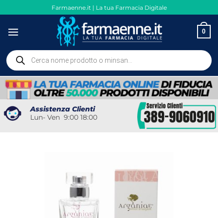
Salta
Farmaenne.it | La tua Farmacia Digitale
ai
contenuti
0
Ricerca
prodotti
Assistenza Clienti
Lun- Ven 9:00 18:00