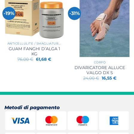
-19%
-31%
ANTICELLULITE / SMAGLIATURE / RASSODANTI
GUAM FANGHI D’ALGA 1
KG
Il
Il
76,00
€
61,68
€
CORPO
prezzo
prezzo
originale
attuale
DIVARICATORE ALLUCE
era:
è:
VALGO DX S
76,00 €.
61,68 €.
Il
Il
24,00
€
16,55
€
prezzo
prezzo
originale
attuale
era:
è:
24,00 €.
16,55 €.
Metodi di pagamento