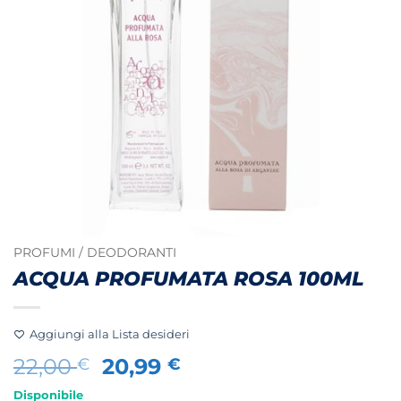
PROFUMI / DEODORANTI
ACQUA PROFUMATA ROSA 100ML
Aggiungi alla Lista desideri
Il
Il
22,00
20,99
€
€
prezzo
prezzo
Disponibile