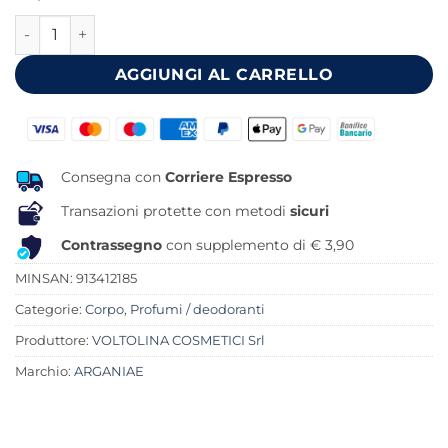
originale
attuale
ACQUA PROFUMATA ROSA 100ML quantità
era:
è:
22,00 €.
20,99 €.
AGGIUNGI AL CARRELLO
Consegna con
Corriere Espresso
Transazioni protette con metodi
sicuri
Contrassegno
con supplemento di € 3,90
MINSAN:
913412185
Categorie:
Corpo
,
Profumi / deodoranti
Produttore:
VOLTOLINA COSMETICI Srl
Marchio:
ARGANIAE