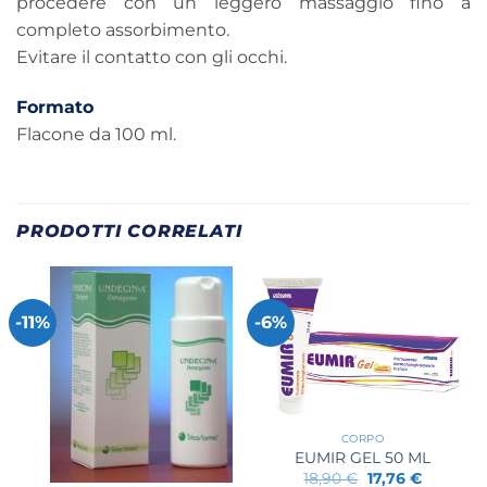
procedere con un leggero massaggio fino a
completo assorbimento.
Evitare il contatto con gli occhi.
Formato
Flacone da 100 ml.
PRODOTTI CORRELATI
-11%
-6%
CORPO
EUMIR GEL 50 ML
Il
Il
18,90
€
17,76
€