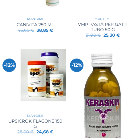
MANGIMI
MANGIMI
VMP PASTA PER GATTI
CANIVITA 250 ML
TUBO 50 G
Il
Il
46,60
€
38,85
€
prezzo
prezzo
Il
Il
31,90
€
25,30
€
originale
attuale
prezzo
prezzo
era:
è:
originale
attuale
46,60 €.
38,85 €.
era:
è:
31,90 €.
25,30 €.
-12%
-12%
MANGIMI
UPSICROK FLACONE 150
G
Il
Il
28,00
€
24,68
€
prezzo
prezzo