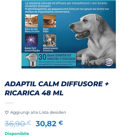
ADAPTIL CALM DIFFUSORE +
RICARICA 48 ML
Aggiungi alla Lista desideri
Il
Il
36,90
30,82
€
€
prezzo
prezzo
Disponibile
originale
attuale