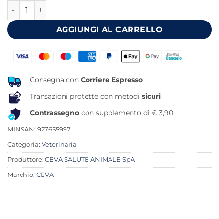
ADAPTIL CALM DIFFUSORE + RICARICA 48 ML quantità
era:
è:
36,90 €.
30,82 €.
AGGIUNGI AL CARRELLO
Consegna con
Corriere Espresso
Transazioni protette con metodi
sicuri
Contrassegno
con supplemento di € 3,90
MINSAN:
927655997
Categoria:
Veterinaria
Produttore:
CEVA SALUTE ANIMALE SpA
Marchio:
CEVA