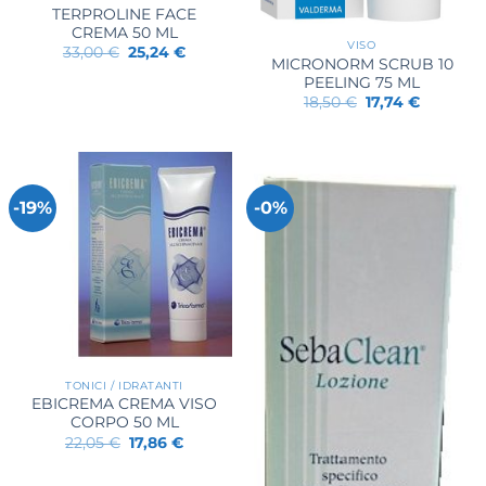
TERPROLINE FACE
CREMA 50 ML
VISO
Il
Il
33,00
€
25,24
€
MICRONORM SCRUB 10
prezzo
prezzo
originale
attuale
PEELING 75 ML
era:
è:
Il
Il
18,50
€
17,74
€
33,00 €.
25,24 €.
prezzo
prezzo
originale
attuale
era:
è:
18,50 €.
17,74 €.
-19%
-0%
TONICI / IDRATANTI
EBICREMA CREMA VISO
CORPO 50 ML
Il
Il
22,05
€
17,86
€
prezzo
prezzo
originale
attuale
era:
è: