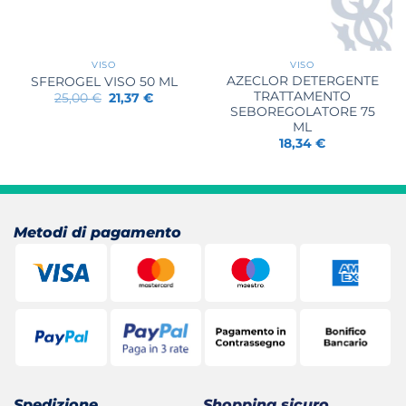
VISO
VISO
AZECLOR DETERGENTE
SFEROGEL VISO 50 ML
TRATTAMENTO
Il
Il
25,00
€
21,37
€
prezzo
prezzo
SEBOREGOLATORE 75
originale
attuale
ML
era:
è:
18,34
€
25,00 €.
21,37 €.
Metodi di pagamento
Spedizione
Shopping sicuro