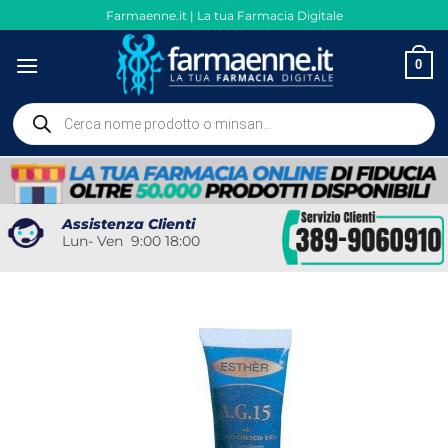
Salta
Farmaenne.it | La tua Farmacia Digitale
ai
contenuti
0
Ricerca
prodotti
Assistenza Clienti
Lun- Ven 9:00 18:00