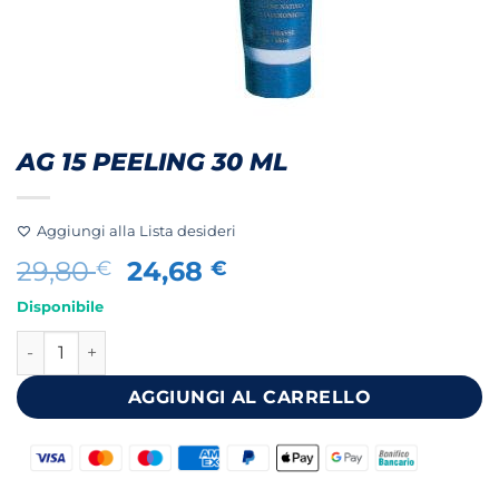
AG 15 PEELING 30 ML
Aggiungi alla Lista desideri
Il
Il
29,80
24,68
€
€
prezzo
prezzo
Disponibile
originale
attuale
AG 15 PEELING 30 ML quantità
era:
è:
29,80 €.
24,68 €.
AGGIUNGI AL CARRELLO