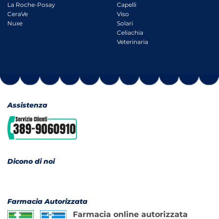
La Roche-Posay
Capelli
CeraVe
Viso
Nuxe
Solari
Celiachia
Veterinaria
Assistenza
Dicono di noi
Farmacia Autorizzata
Farmacia online autorizzata