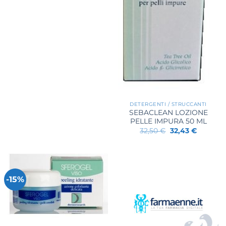
22,05 €.
17,86 €.
DETERGENTI / STRUCCANTI
SEBACLEAN LOZIONE
PELLE IMPURA 50 ML
Il
Il
32,50
€
32,43
€
prezzo
prezzo
originale
attuale
era:
è:
32,50 €.
32,43 €.
-15%