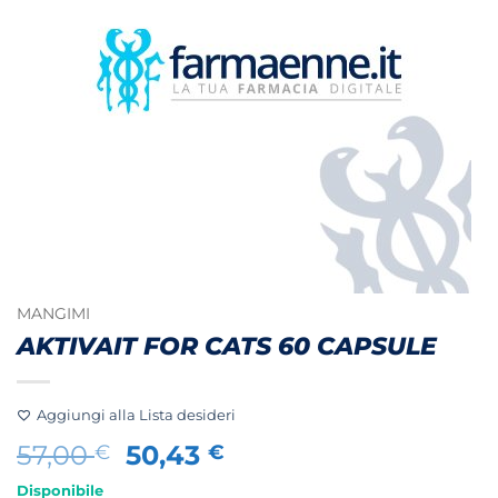
MANGIMI
AKTIVAIT FOR CATS 60 CAPSULE
Aggiungi alla Lista desideri
Il
Il
57,00
50,43
€
€
prezzo
prezzo
Disponibile