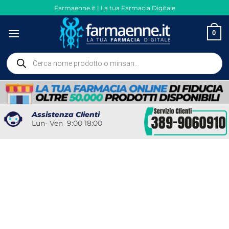
Salta
Farmaenne.it | La tua Farmacia Digitale
ai
contenuti
0
Ricerca
prodotti
Assistenza Clienti
Lun- Ven 9:00 18:00