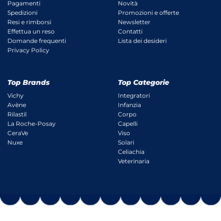
Pagamenti
Novità
Spedizioni
Promozioni e offerte
Resi e rimborsi
Newsletter
Effettua un reso
Contatti
Domande frequenti
Lista dei desideri
Privacy Policy
Top Brands
Top Categorie
Vichy
Integratori
Avène
Infanzia
Rilastil
Corpo
La Roche-Posay
Capelli
CeraVe
Viso
Nuxe
Solari
Celiachia
Veterinaria