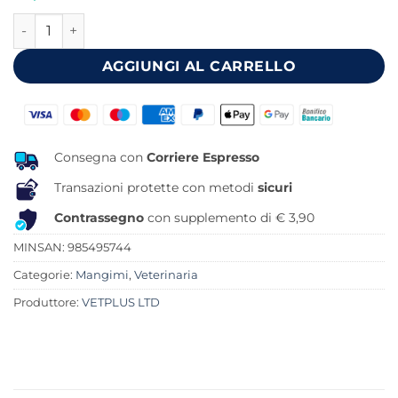
originale
attuale
AKTIVAIT FOR CATS 60 CAPSULE quantità
era:
è:
57,00 €.
50,43 €.
AGGIUNGI AL CARRELLO
Consegna con
Corriere Espresso
Transazioni protette con metodi
sicuri
Contrassegno
con supplemento di € 3,90
MINSAN:
985495744
Categorie:
Mangimi
,
Veterinaria
Produttore:
VETPLUS LTD