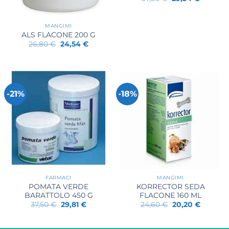
prezzo
prezzo
originale
attuale
era:
è:
37,50 €.
29,34 €.
MANGIMI
ALS FLACONE 200 G
Il
Il
26,80
€
24,54
€
prezzo
prezzo
originale
attuale
era:
è:
26,80 €.
24,54 €.
-21%
-18%
FARMACI
MANGIMI
POMATA VERDE
KORRECTOR SEDA
BARATTOLO 450 G
FLACONE 160 ML
Il
Il
Il
Il
37,50
€
29,81
€
24,60
€
20,20
€
prezzo
prezzo
prezzo
prezzo
originale
attuale
originale
attuale
era:
è:
era:
è: