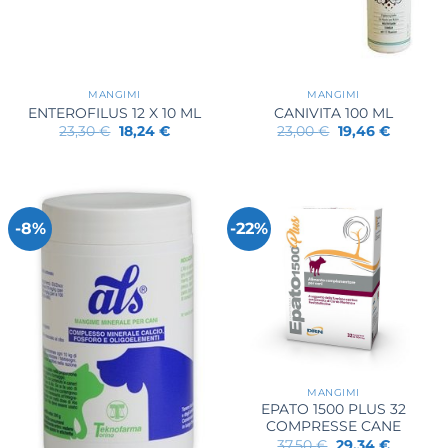
MANGIMI
MANGIMI
ENTEROFILUS 12 X 10 ML
CANIVITA 100 ML
Il
Il
Il
Il
23,30
€
18,24
€
23,00
€
19,46
€
prezzo
prezzo
prezzo
prezzo
originale
attuale
originale
attuale
era:
è:
era:
è:
23,30 €.
18,24 €.
23,00 €.
19,46 €.
-8%
-22%
MANGIMI
EPATO 1500 PLUS 32
COMPRESSE CANE
Il
Il
37,50
€
29,34
€