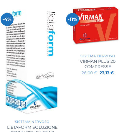
-4%
-11%
+
SISTEMA NERVOSO
VIRMAN PLUS 20
COMPRESSE
Il
Il
26,00
€
23,13
€
prezzo
prezzo
originale
attuale
era:
è:
26,00 €.
23,13 €.
+
SISTEMA NERVOSO
LIETAFORM SOLUZIONE