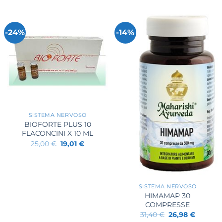
-24%
-14%
+
SISTEMA NERVOSO
BIOFORTE PLUS 10
FLACONCINI X 10 ML
Il
Il
25,00
€
19,01
€
prezzo
prezzo
originale
attuale
era:
è:
+
25,00 €.
19,01 €.
SISTEMA NERVOSO
HIMAMAP 30
COMPRESSE
Il
Il
31,40
€
26,98
€
prezzo
prezzo