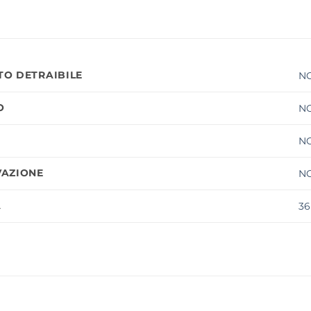
O DETRAIBILE
N
O
N
N
AZIONE
NO
À
36