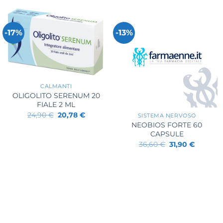
-17%
-13%
+
CALMANTI
OLIGOLITO SERENUM 20
+
FIALE 2 ML
Il
Il
24,90
€
20,78
€
SISTEMA NERVOSO
prezzo
prezzo
NEOBIOS FORTE 60
originale
attuale
CAPSULE
era:
è:
24,90 €.
20,78 €.
Il
Il
36,60
€
31,90
€
prezzo
prezzo
originale
attuale
era:
è:
36,60 €.
31,90 €.