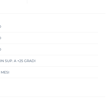
O
O
O
N SUP. A +25 GRADI
 MESI