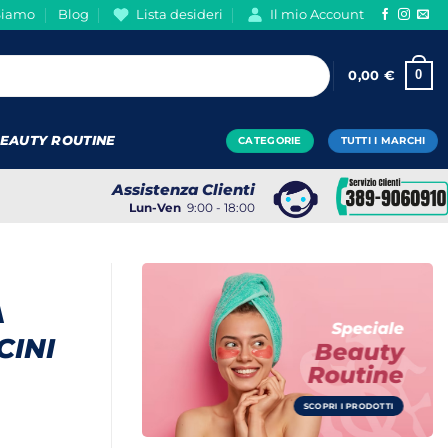
Siamo
Blog
Lista desideri
Il mio Account
0
0,00
€
EAUTY ROUTINE
CATEGORIE
TUTTI I MARCHI
Assistenza Clienti
Lun-Ven
9:00 - 18:00
A
Speciale
CINI
Beauty
Routine
SCOPRI I PRODOTTI