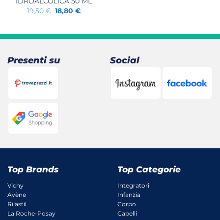
IDROALCOLICA 50 ML
Il
Il
19,50
€
18,80
€
prezzo
prezzo
originale
attuale
era:
è:
19,50 €.
18,80 €.
Presenti su
Social
Top Brands
Top Categorie
Vichy
Integratori
Avène
Infanzia
Rilastil
Corpo
La Roche-Posay
Capelli