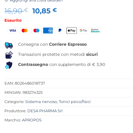
Aggiungi alla Lista desideri
Il
Il
16,90
10,85
€
€
prezzo
prezzo
Esaurito
originale
attuale
era:
è:
16,90 €.
10,85 €.
Consegna con
Corriere Espresso
Transazioni protette con metodi
sicuri
Contrassegno
con supplemento di € 3,90
EAN: 8026486018737
MINSAN:
983274325
Categorie:
Sistema nervoso
,
Tonici psico/fisici
Produttore:
DESA PHARMA Srl
Marchio:
APROPOS