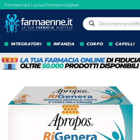
Salta
Farmaenne.it | La tua Farmacia Digitale
ai
contenuti
Ricerca
prodotti
INTEGRATORI
INFANZIA
CORPO
CAPELLI