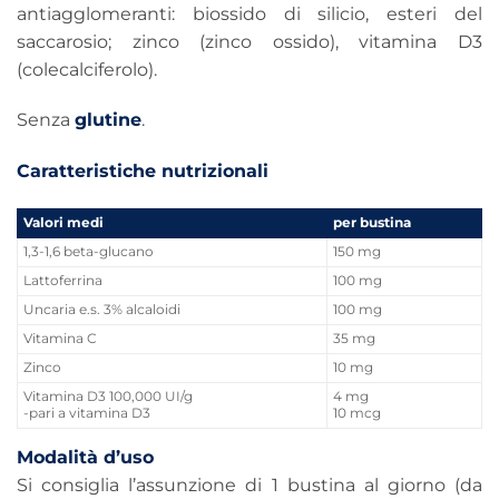
antiagglomeranti: biossido di silicio, esteri del
saccarosio; zinco (zinco ossido), vitamina D3
(colecalciferolo).
Senza
glutine
.
Caratteristiche nutrizionali
Valori medi
per bustina
1,3-1,6 beta-glucano
150 mg
Lattoferrina
100 mg
Uncaria e.s. 3% alcaloidi
100 mg
Vitamina C
35 mg
Zinco
10 mg
Vitamina D3 100,000 UI/g
4 mg
-pari a vitamina D3
10 mcg
Modalità d’uso
Si consiglia l’assunzione di 1 bustina al giorno (da