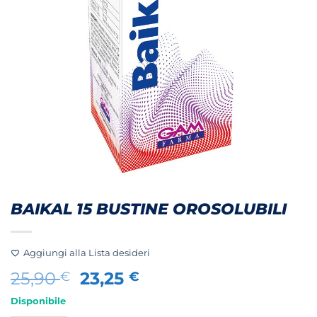
BAIKAL 15 BUSTINE OROSOLUBILI
Aggiungi alla Lista desideri
Il
Il
25,90
23,25
€
€
prezzo
prezzo
Disponibile
originale
attuale