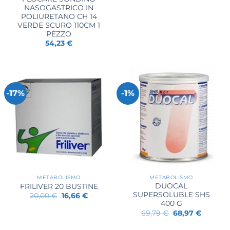
originale
attuale
NASOGASTRICO IN
era:
è:
POLIURETANO CH 14
36,77 €.
36,17 €.
VERDE SCURO 110CM 1
PEZZO
54,23
€
-17%
-1%
METABOLISMO
METABOLISMO
DUOCAL
FRILIVER 20 BUSTINE
SUPERSOLUBLE SHS
Il
Il
20,00
€
16,66
€
prezzo
prezzo
400 G
originale
attuale
Il
Il
69,79
€
68,97
€
era:
è:
prezzo
prezzo
20,00 €.
16,66 €.
originale
attuale