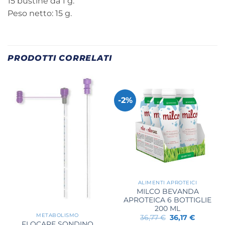
15 bustine da 1 g.
Peso netto: 15 g.
PRODOTTI CORRELATI
-2%
ALIMENTI APROTEICI
MILCO BEVANDA
APROTEICA 6 BOTTIGLIE
200 ML
METABOLISMO
Il
Il
36,77
€
36,17
€
prezzo
prezzo
FLOCARE SONDINO