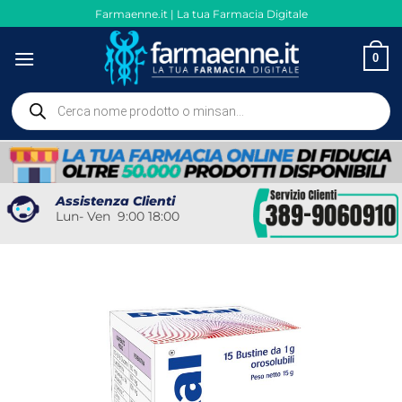
Salta
Farmaenne.it | La tua Farmacia Digitale
ai
contenuti
0
Ricerca
prodotti
Assistenza Clienti
Lun- Ven 9:00 18:00