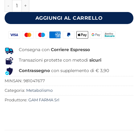
BAIKAL 15 BUSTINE OROSOLUBILI quantità
era:
è:
25,90 €.
23,25 €.
AGGIUNGI AL CARRELLO
Consegna con
Corriere Espresso
Transazioni protette con metodi
sicuri
Contrassegno
con supplemento di € 3,90
MINSAN:
981047677
Categoria:
Metabolismo
Produttore:
GAM FARMA Srl