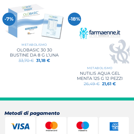
era:
è:
69,79 €.
68,97 €.
-7%
-18%
METABOLISMO
OLOBASIC 30 30
BUSTINE DA 8 G L’UNA
Il
Il
33,70
€
31,18
€
prezzo
prezzo
originale
attuale
METABOLISMO
era:
è:
NUTILIS AQUA GEL
33,70 €.
31,18 €.
MENTA 125 G 12 PEZZI
Il
Il
26,49
€
21,61
€
prezzo
prezzo
originale
attuale
era:
è:
26,49 €.
21,61 €.
Metodi di pagamento