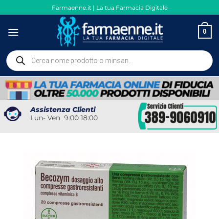
Salta
Farmaenne.it | La tua Farmacia Digitale
ai
contenuti
0
Ricerca
prodotti
Assistenza Clienti
Lun- Ven 9:00 18:00