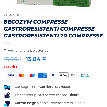
VITAMINE
BECOZYM COMPRESSE
GASTRORESISTENTI COMPRESSE
GASTRORESISTENTI 20 COMPRESSE
Aggiungi alla Lista desideri
Il
Il
15,90
13,04
€
€
prezzo
prezzo
Esaurito
originale
attuale
era:
è:
15,90 €.
13,04 €.
Consegna con
Corriere Espresso
Transazioni protette con metodi
sicuri
Contrassegno
con supplemento di € 3,90