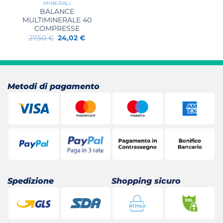
era:
è:
MINERALI
22,00 €.
17,70 €.
BALANCE
MULTIMINERALE 40
COMPRESSE
Il
Il
27,50
€
24,02
€
prezzo
prezzo
originale
attuale
era:
è:
27,50 €.
24,02 €.
Metodi di pagamento
Spedizione
Shopping sicuro