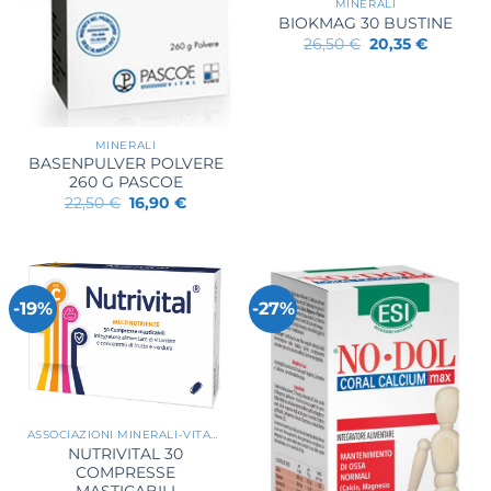
MINERALI
BIOKMAG 30 BUSTINE
Il
Il
26,50
€
20,35
€
prezzo
prezzo
originale
attuale
era:
è:
26,50 €.
20,35 €.
MINERALI
BASENPULVER POLVERE
260 G PASCOE
Il
Il
22,50
€
16,90
€
prezzo
prezzo
originale
attuale
era:
è:
22,50 €.
16,90 €.
-19%
-27%
ASSOCIAZIONI MINERALI-VITAMINE
NUTRIVITAL 30
COMPRESSE
MASTICABILI