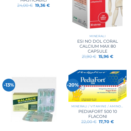
Il
Il
24,00
€
19,36
€
prezzo
prezzo
originale
attuale
era:
è:
24,00 €.
19,36 €.
MINERALI
ESI NO DOL CORAL
CALCIUM MAX 80
CAPSULE
Il
Il
21,90
€
15,96
€
prezzo
prezzo
originale
attuale
era:
è:
21,90 €.
15,96 €.
-13%
-20%
MINERALI / VITAMINE / AMINOACIDI
PEDIAFORT 500 10
FLACONI
Il
Il
22,00
€
17,70
€
prezzo
prezzo
originale
attuale