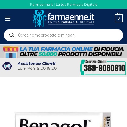
Salta
Farmaenne.it | La tua Farmacia Digitale
ai
contenuti
0
Ricerca
prodotti
Assistenza Clienti
Lun- Ven 9:00 18:00