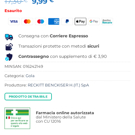
Il
Il
17,30
9,99
€
€
prezzo
prezzo
Esaurito
originale
attuale
era:
è:
17,30 €.
9,99 €.
Consegna con
Corriere Espresso
Transazioni protette con metodi
sicuri
Contrassegno
con supplemento di € 3,90
MINSAN:
016242149
Categoria:
Gola
Produttore:
RECKITT BENCKISER H.(IT.) SpA
PRODOTTO DETRAIBILE
Farmacia online autorizzata
dal Ministero della Salute
con CU 12016