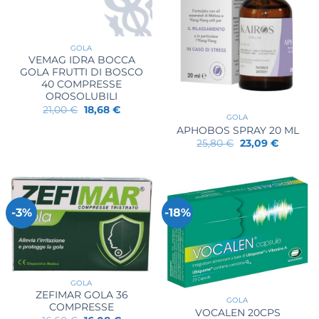
GOLA
VEMAG IDRA BOCCA
GOLA FRUTTI DI BOSCO
40 COMPRESSE
OROSOLUBILI
Il
Il
21,00
€
18,68
€
prezzo
prezzo
GOLA
originale
attuale
APHOBOS SPRAY 20 ML
era:
è:
Il
Il
25,80
€
23,09
€
21,00 €.
18,68 €.
prezzo
prezzo
originale
attuale
era:
è:
25,80 €.
23,09 €.
-3%
-18%
GOLA
ZEFIMAR GOLA 36
GOLA
COMPRESSE
VOCALEN 20CPS