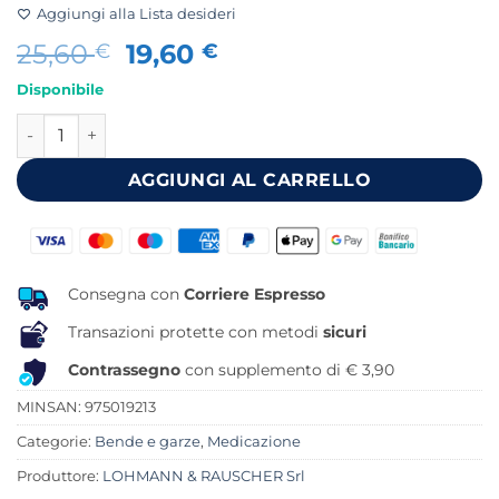
Aggiungi alla Lista desideri
Il
Il
25,60
19,60
€
€
prezzo
prezzo
Disponibile
originale
attuale
BENDA ELASTICA DAUERBINDE F ALTA ESTENSIBILITA' CO
era:
è:
25,60 €.
19,60 €.
AGGIUNGI AL CARRELLO
Consegna con
Corriere Espresso
Transazioni protette con metodi
sicuri
Contrassegno
con supplemento di € 3,90
MINSAN:
975019213
Categorie:
Bende e garze
,
Medicazione
Produttore:
LOHMANN & RAUSCHER Srl