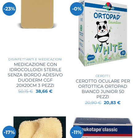
-23%
-0%
DISINFETTANTI E MEDICAZIONI
MEDICAZIONE CON
IDROCOLLOIDI STERILE
SENZA BORDO ADESIVO
CEROTTI
DUODERM CGF
CEROTTO OCULARE PER
20X20CM 3 PEZZI
ORTOTTICA ORTOPAD
Il
Il
50,15
€
38,66
€
BIANCO JUNIOR 50
prezzo
prezzo
PEZZI
originale
attuale
Il
Il
20,90
€
20,83
€
era:
è:
prezzo
prezzo
50,15 €.
38,66 €.
originale
attuale
era:
è:
20,90 €.
20,83 €.
-17%
-11%