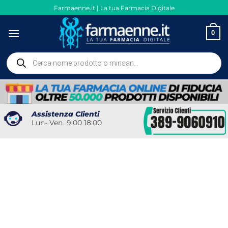
Salta
Farmaenne.it | La tua Farmacia Digitale
ai
contenuti
0
Ricerca
prodotti
Assistenza Clienti
Lun- Ven 9:00 18:00