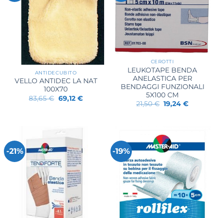
CEROTTI
LEUKOTAPE BENDA
ANTIDECUBITO
ANELASTICA PER
VELLO ANTIDEC LA NAT
BENDAGGI FUNZIONALI
100X70
5X100 CM
Il
Il
83,65
€
69,12
€
Il
Il
21,50
€
19,24
€
prezzo
prezzo
prezzo
prezzo
originale
attuale
originale
attuale
era:
è:
era:
è:
83,65 €.
69,12 €.
21,50 €.
19,24 €.
-21%
-19%