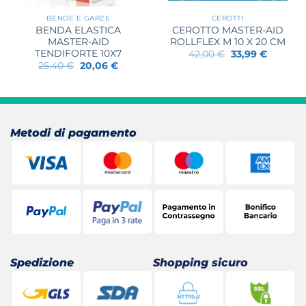
BENDE E GARZE
CEROTTI
BENDA ELASTICA
CEROTTO MASTER-AID
MASTER-AID
ROLLFLEX M 10 X 20 CM
TENDIFORTE 10X7
Il
Il
42,00
€
33,99
€
prezzo
prezzo
Il
Il
25,40
€
20,06
€
originale
attuale
prezzo
prezzo
era:
è:
originale
attuale
42,00 €.
33,99 €.
era:
è:
25,40 €.
20,06 €.
Metodi di pagamento
Spedizione
Shopping sicuro