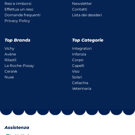
Resi e rimborsi
Newsletter
Effettua un reso
Contatti
Domande frequenti
Lista dei desideri
Privacy Policy
Top Brands
Top Categorie
Vichy
Integratori
Avène
Infanzia
Rilastil
Corpo
La Roche-Posay
Capelli
CeraVe
Viso
Nuxe
Solari
Celiachia
Veterinaria
Assistenza