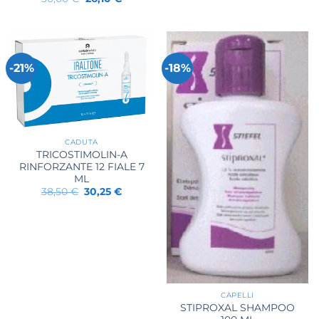
prezzo
prezzo
originale
attuale
era:
è:
30,00 €.
26,10 €.
-21%
-18%
CADUTA
TRICOSTIMOLIN-A
RINFORZANTE 12 FIALE 7
ML
Il
Il
38,50
€
30,25
€
prezzo
prezzo
originale
attuale
era:
è:
38,50 €.
30,25 €.
CAPELLI
STIPROXAL SHAMPOO