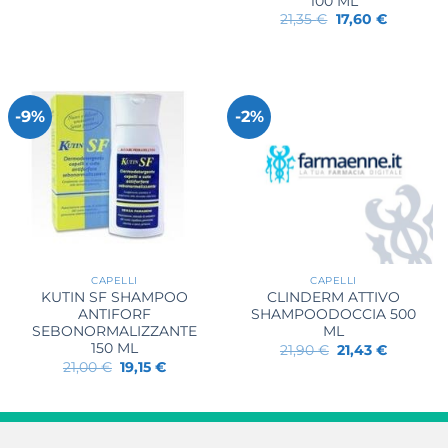
100 ML
Il
Il
21,35
€
17,60
€
prezzo
prezzo
originale
attuale
era:
è:
21,35 €.
17,60 €.
-9%
-2%
CAPELLI
CAPELLI
KUTIN SF SHAMPOO
CLINDERM ATTIVO
ANTIFORF
SHAMPOODOCCIA 500
SEBONORMALIZZANTE
ML
150 ML
Il
Il
21,90
€
21,43
€
prezzo
prezzo
Il
Il
21,00
€
19,15
€
originale
attuale
prezzo
prezzo
era:
è:
originale
attuale
21,90 €.
21,43 €.
era:
è:
21,00 €.
19,15 €.