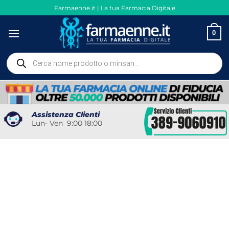
Salta
Farmaenne.it | La tua Farmacia Digitale
ai
contenuti
0
Ricerca
prodotti
Assistenza Clienti
Lun- Ven 9:00 18:00