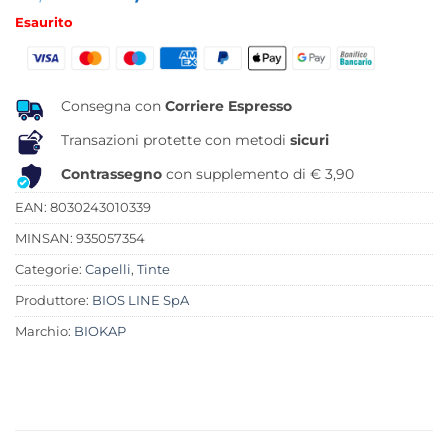
prezzo
prezzo
Esaurito
originale
attuale
era:
è:
13,00 €.
10,20 €.
Consegna con
Corriere Espresso
Transazioni protette con metodi
sicuri
Contrassegno
con supplemento di € 3,90
EAN: 8030243010339
MINSAN:
935057354
Categorie:
Capelli
,
Tinte
Produttore:
BIOS LINE SpA
Marchio:
BIOKAP