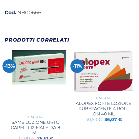
Cod.
NB00666
PRODOTTI CORRELATI
-13%
-11%
CADUTA
ALOPEX FORTE LOZIONE
RUBEFACENTE 4 ROLL
ON 40 ML
CADUTA
Il
Il
40,50
€
36,07
€
SAME LOZIONE URTO
prezzo
prezzo
originale
attuale
CAPELLI 12 FIALE DA 8
era:
è:
ML
40,50 €.
36,07 €.
Il
Il
30,00
€
26,10
€