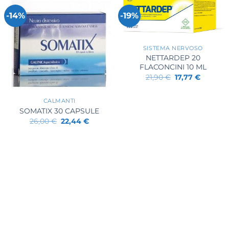
-14%
-19%
+
SISTEMA NERVOSO
NETTARDEP 20
FLACONCINI 10 ML
Il
Il
21,90
€
17,77
€
prezzo
prezzo
+
originale
attuale
era:
è:
CALMANTI
21,90 €.
17,77 €.
SOMATIX 30 CAPSULE
Il
Il
26,00
€
22,44
€
prezzo
prezzo
originale
attuale
era:
è:
26,00 €.
22,44 €.