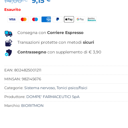
Il
Il
14,00
9,15
prezzo
prezzo
Esaurito
originale
attuale
era:
è:
14,00 €.
9,15 €.
Consegna con
Corriere Espresso
Transazioni protette con metodi
sicuri
Contrassegno
con supplemento di € 3,90
EAN: 8024825001211
MINSAN:
982145676
Categorie:
Sistema nervoso
,
Tonici psico/fisici
Produttore:
DOMPE' FARMACEUTICI SpA
Marchio:
BIORITMON