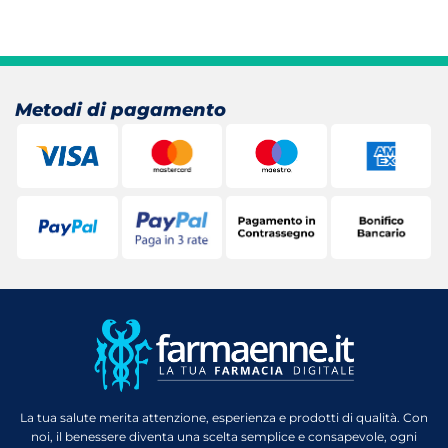
Metodi di pagamento
La tua salute merita attenzione, esperienza e prodotti di qualità. Con
noi, il benessere diventa una scelta semplice e consapevole, ogni