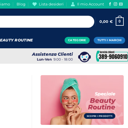
Siamo
Blog
Lista desideri
Il mio Account
0
0,00
€
EAUTY ROUTINE
CATEGORIE
TUTTI I MARCHI
Assistenza Clienti
Lun-Ven
9:00 - 18:00
Speciale
Beauty
Routine
SCOPRI I PRODOTTI