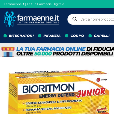
Salta
Farmaenne.it | La tua Farmacia Digitale
ai
contenuti
Ricerca
prodotti
INTEGRATORI
INFANZIA
CORPO
CAPELLI