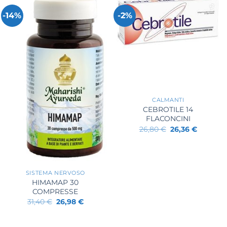
-14%
-2%
+
CALMANTI
CEBROTILE 14
FLACONCINI
Il
Il
26,80
€
26,36
€
prezzo
prezzo
originale
attuale
era:
è:
+
26,80 €.
26,36 €.
SISTEMA NERVOSO
HIMAMAP 30
COMPRESSE
Il
Il
31,40
€
26,98
€
prezzo
prezzo
originale
attuale
era:
è: