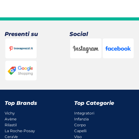
31,40 €.
26,98 €.
Presenti su
Social
Top Brands
Top Categorie
Vichy
Integratori
Avène
Infanzia
Rilastil
Corpo
La Roche-Posay
Capelli
CeraVe
Viso