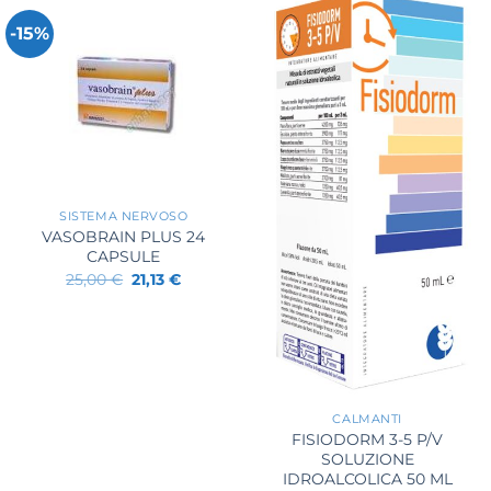
-15%
+
SISTEMA NERVOSO
VASOBRAIN PLUS 24
CAPSULE
Il
Il
25,00
€
21,13
€
prezzo
prezzo
originale
attuale
era:
è:
25,00 €.
21,13 €.
+
CALMANTI
FISIODORM 3-5 P/V
SOLUZIONE
IDROALCOLICA 50 ML