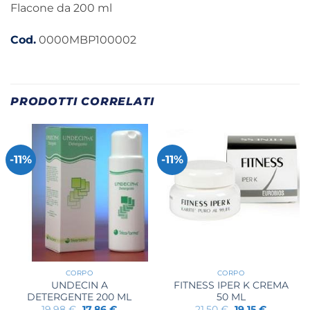
Flacone da 200 ml
Cod.
0000MBP100002
PRODOTTI CORRELATI
-11%
-11%
CORPO
CORPO
UNDECIN A
FITNESS IPER K CREMA
DETERGENTE 200 ML
50 ML
Il
Il
Il
Il
19,98
€
17,86
€
21,50
€
19,15
€