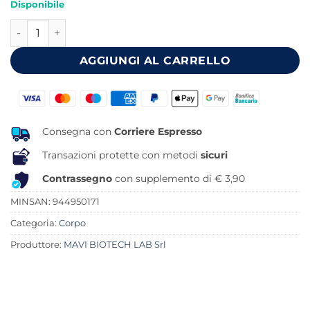
Disponibile
originale
attuale
BIOSOLAIRE LATTE 50+ PROTEZIONE MOLTO ALTA 200 ML 
era:
è:
20,00 €.
18,50 €.
AGGIUNGI AL CARRELLO
Consegna con
Corriere Espresso
Transazioni protette con metodi
sicuri
Contrassegno
con supplemento di € 3,90
MINSAN:
944950171
Categoria:
Corpo
Produttore:
MAVI BIOTECH LAB Srl