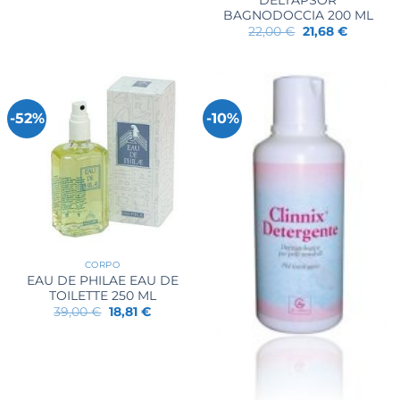
BAGNODOCCIA 200 ML
Il
Il
22,00
€
21,68
€
prezzo
prezzo
originale
attuale
era:
è:
22,00 €.
21,68 €.
-52%
-10%
CORPO
EAU DE PHILAE EAU DE
TOILETTE 250 ML
Il
Il
39,00
€
18,81
€
prezzo
prezzo
originale
attuale
era:
è:
39,00 €.
18,81 €.