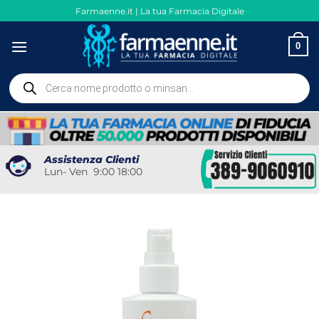
Salta
Farmaenne.it | La tua Farmacia Digitale
ai
contenuti
0
Ricerca
prodotti
Assistenza Clienti
Lun- Ven 9:00 18:00