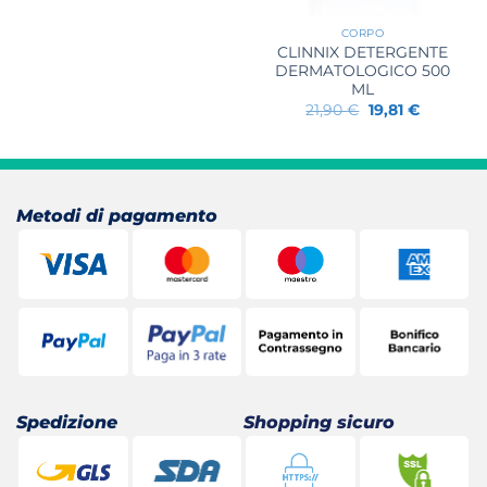
CORPO
CLINNIX DETERGENTE
DERMATOLOGICO 500
ML
Il
Il
21,90
€
19,81
€
prezzo
prezzo
originale
attuale
era:
è:
21,90 €.
19,81 €.
Metodi di pagamento
Spedizione
Shopping sicuro