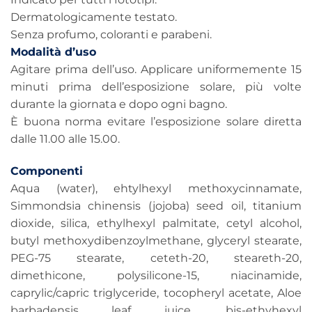
Dermatologicamente testato.
Senza profumo, coloranti e parabeni.
Modalità d’uso
Agitare prima dell’uso. Applicare uniformemente 15
minuti prima dell’esposizione solare, più volte
durante la giornata e dopo ogni bagno.
È buona norma evitare l’esposizione solare diretta
dalle 11.00 alle 15.00.
Componenti
Aqua (water), ehtylhexyl methoxycinnamate,
Simmondsia chinensis (jojoba) seed oil, titanium
dioxide, silica, ethylhexyl palmitate, cetyl alcohol,
butyl methoxydibenzoylmethane, glyceryl stearate,
PEG-75 stearate, ceteth-20, steareth-20,
dimethicone, polysilicone-15, niacinamide,
caprylic/capric triglyceride, tocopheryl acetate, Aloe
barbadensis leaf juice, bis-ethyhexyl