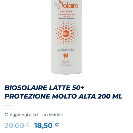
BIOSOLAIRE LATTE 50+
PROTEZIONE MOLTO ALTA 200 ML
Aggiungi alla Lista desideri
Il
Il
20,00
18,50
€
€
prezzo
prezzo