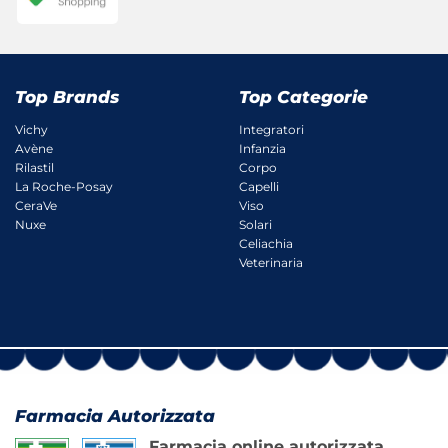
Top Brands
Top Categorie
Vichy
Integratori
Avène
Infanzia
Rilastil
Corpo
La Roche-Posay
Capelli
CeraVe
Viso
Nuxe
Solari
Celiachia
Veterinaria
Farmacia Autorizzata
Farmacia online autorizzata