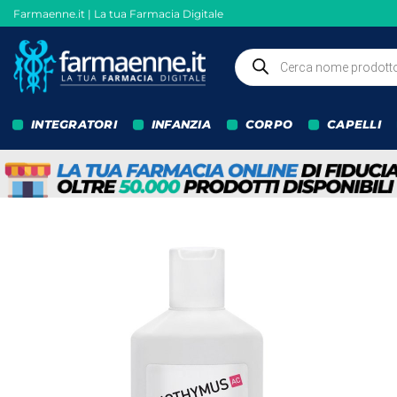
Salta
Farmaenne.it | La tua Farmacia Digitale
ai
contenuti
Ricerca
prodotti
INTEGRATORI
INFANZIA
CORPO
CAPELLI