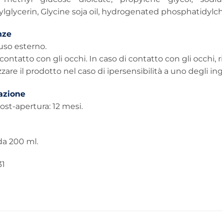
lglycerin, Glycine soja oil, hydrogenated phosphatidylch
nze
uso esterno.
l contatto con gli occhi. In caso di contatto con gli occ
zzare il prodotto nel caso di ipersensibilità a uno degli in
azione
post-apertura: 12 mesi.
da 200 ml.
31