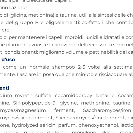
bili per la crescita dei capelli.
no l’azione:
di (glicina, metionina) e taurina, utili alla sintesi delle c
ne del gruppo B e oligoelementi: co-fattori che contrib
fero;
lo: per mantenere i capelli morbidi, lucidi e idratati e con
ne olamina: favorisce la riduzione dell’eccesso di sebo nel
i condizionanti: migliorano volume e pettinabilità dei cape
 d’uso
re come un normale shampoo 2-3 volte alla settiman
mente. Lasciare in posa qualche minuto e risciacquare
nti
dium myreth sulfate, cocamidopropyl betaine, cocam
ine, SH-polypeptide-9, glycine, methionine, taurine,
omyces/magnesium ferment, Saccharomyces/iro
myces/silicon ferment, Saccharomyces/zinc ferment, p
one, hydrolyzed sericin, parfum, phenoxyethanol, lacti
 methyl glucose dioleate, propylene glycol, sodi