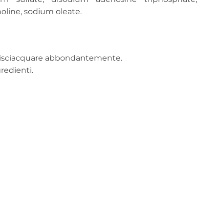
oline, sodium oleate.
hi, risciacquare abbondantemente.
gredienti.