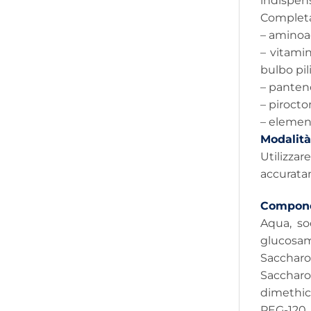
indispensa
Completa
– aminoaci
– vitami
bulbo pili
– panteno
– pirocto
– element
Modalità
Utilizza
accurata
Compone
Aqua, so
glucosam
Sacchar
Saccharo
dimethic
PEG-120