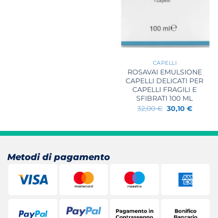
+
CAPELLI
ROSAVAI EMULSIONE
CAPELLI DELICATI PER
CAPELLI FRAGILI E
SFIBRATI 100 ML
Il
Il
32,00
€
30,10
€
prezzo
prezzo
originale
attuale
era:
è:
32,00 €.
30,10 €.
Metodi di pagamento