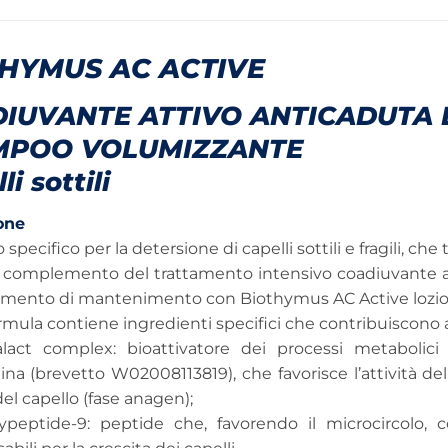
HYMUS AC ACTIVE
IUVANTE ATTIVO ANTICADUTA
MPOO VOLUMIZZANTE
i sottili
one
pecifico per la detersione di capelli sottili e fragili, che
le complemento del trattamento intensivo coadiuvante 
tamento di mantenimento con Biothymus AC Active lozio
rmula contiene ingredienti specifici che contribuiscono a fa
lact complex: bioattivatore dei processi metabolici
a (brevetto W02008113819), che favorisce l’attività dell
del capello (fase anagen);
ypeptide-9: peptide che, favorendo il microcircolo, 