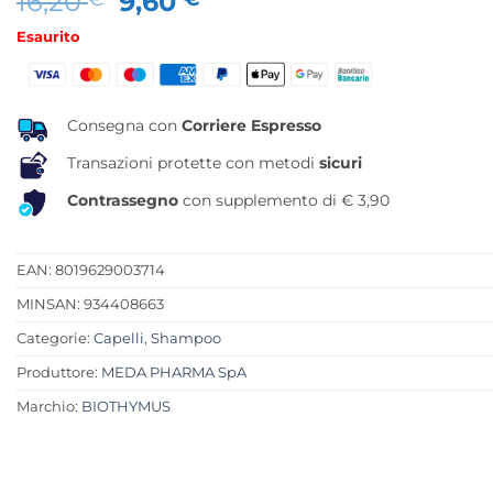
Il
Il
16,20
9,60
prezzo
prezzo
Esaurito
originale
attuale
era:
è:
16,20 €.
9,60 €.
Consegna con
Corriere Espresso
Transazioni protette con metodi
sicuri
Contrassegno
con supplemento di € 3,90
EAN: 8019629003714
MINSAN:
934408663
Categorie:
Capelli
,
Shampoo
Produttore:
MEDA PHARMA SpA
Marchio:
BIOTHYMUS