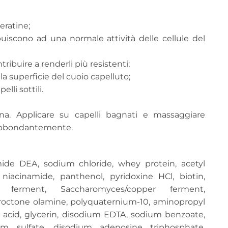
heratine;
uiscono ad una normale attività delle cellule del
tribuire a renderli più resistenti;
la superficie del cuoio capelluto;
lli sottili.
a. Applicare su capelli bagnati e massaggiare
 abbondantemente.
ide DEA, sodium chloride, whey protein, acetyl
 niacinamide, panthenol, pyridoxine HCl, biotin,
n ferment, Saccharomyces/copper ferment,
iroctone olamine, polyquaternium-10, aminopropyl
c acid, glycerin, disodium EDTA, sodium benzoate,
um sulfate, disodium adenosine triphosphate,