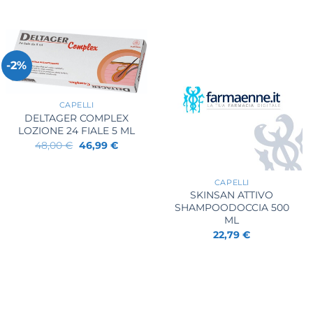
-2%
+
CAPELLI
DELTAGER COMPLEX
LOZIONE 24 FIALE 5 ML
Il
Il
48,00
€
46,99
€
prezzo
prezzo
+
originale
attuale
era:
è:
48,00 €.
46,99 €.
CAPELLI
SKINSAN ATTIVO
SHAMPOODOCCIA 500
ML
22,79
€