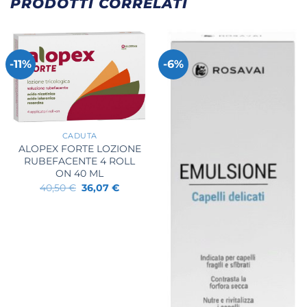
PRODOTTI CORRELATI
-11%
-6%
+
CADUTA
ALOPEX FORTE LOZIONE
RUBEFACENTE 4 ROLL
ON 40 ML
Il
Il
40,50
€
36,07
€
prezzo
prezzo
originale
attuale
era:
è:
40,50 €.
36,07 €.