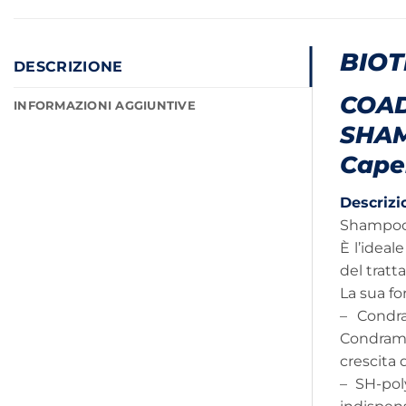
BIOT
DESCRIZIONE
COAD
INFORMAZIONI AGGIUNTIVE
SHA
Capell
Descrizi
Shampoo s
È l’idea
del trat
La sua fo
– Condra
Condramin
crescita 
– SH-pol