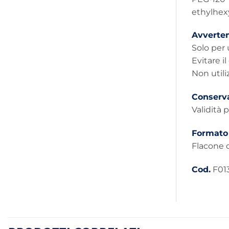
ethylhexy
Avverte
Solo per 
Evitare i
Non utili
Conserv
Validità 
Formato
Flacone 
Cod.
F01