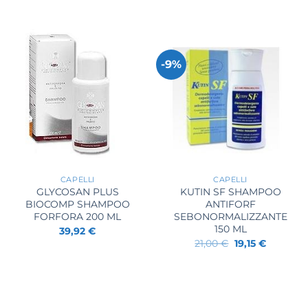
-9%
+
+
CAPELLI
CAPELLI
GLYCOSAN PLUS
KUTIN SF SHAMPOO
BIOCOMP SHAMPOO
ANTIFORF
FORFORA 200 ML
SEBONORMALIZZANTE
150 ML
39,92
€
Il
Il
21,00
€
19,15
€
prezzo
prezzo
originale
attuale
era:
è:
21,00 €.
19,15 €.