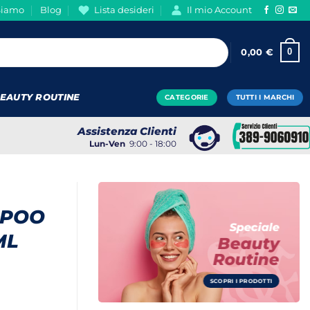
Siamo
Blog
Lista desideri
Il mio Account
0
0,00
€
EAUTY ROUTINE
CATEGORIE
TUTTI I MARCHI
Assistenza Clienti
Lun-Ven
9:00 - 18:00
MPOO
Speciale
ML
Beauty
Routine
SCOPRI I PRODOTTI