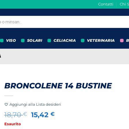
Contatti
Chi 
VISO
SOLARI
CELIACHIA
VETERINARIA
B
BRONCOLENE 14 BUSTINE
Aggiungi alla Lista desideri
Il
Il
18,70
15,42
€
€
prezzo
prezzo
Esaurito
originale
attuale