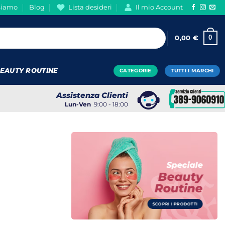
Siamo
Blog
Lista desideri
Il mio Account
0
0,00
€
EAUTY ROUTINE
CATEGORIE
TUTTI I MARCHI
Assistenza Clienti
Lun-Ven
9:00 - 18:00
Speciale
Beauty
Routine
SCOPRI I PRODOTTI