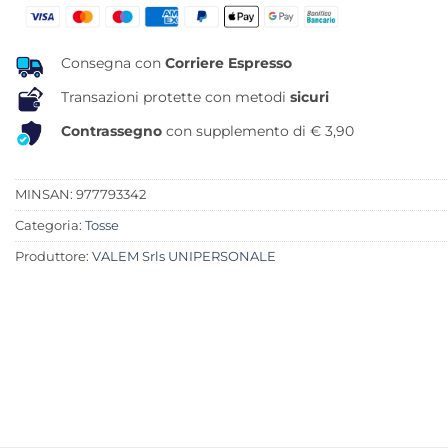
era:
è:
18,70 €.
15,42 €.
Consegna con
Corriere Espresso
Transazioni protette con metodi
sicuri
Contrassegno
con supplemento di € 3,90
MINSAN:
977793342
Categoria:
Tosse
Produttore:
VALEM Srls UNIPERSONALE