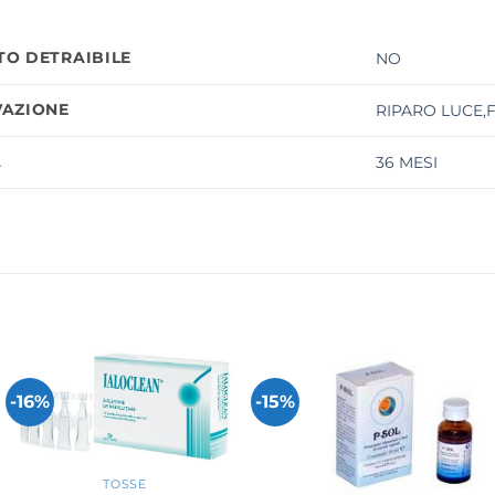
O DETRAIBILE
NO
AZIONE
RIPARO LUCE,
À
36 MESI
-16%
-15%
+
TOSSE