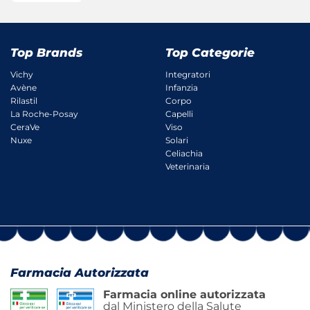
Top Brands
Top Categorie
Vichy
Integratori
Avène
Infanzia
Rilastil
Corpo
La Roche-Posay
Capelli
CeraVe
Viso
Nuxe
Solari
Celiachia
Veterinaria
Farmacia Autorizzata
Farmacia online autorizzata
dal Ministero della Salute