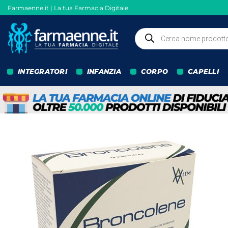
Salta
Farmaenne.it | La tua Farmacia Digitale
ai
contenuti
Ricerca
prodotti
INTEGRATORI
INFANZIA
CORPO
CAPELLI