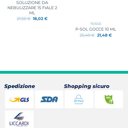
SOLUZIONE DA
NEBULIZZARE 15 FIALE 2
ML
+
Il
Il
21,50
€
18,02
€
prezzo
prezzo
TOSSE
originale
attuale
P-SOL GOCCE 10 ML
era:
è:
21,50 €.
18,02 €.
Il
Il
25,40
€
21,48
€
prezzo
prezzo
originale
attuale
era:
è:
25,40 €.
21,48 €.
Spedizione
Shopping sicuro