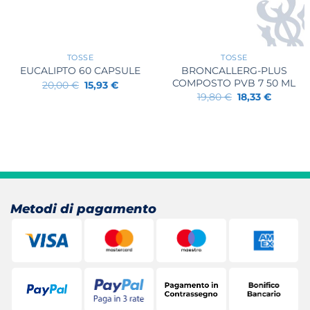
+
+
TOSSE
TOSSE
BRONCALLERG-PLUS
EUCALIPTO 60 CAPSULE
COMPOSTO PVB 7 50 ML
Il
Il
20,00
€
15,93
€
prezzo
prezzo
Il
Il
19,80
€
18,33
€
originale
attuale
prezzo
prezzo
era:
è:
originale
attuale
20,00 €.
15,93 €.
era:
è:
19,80 €.
18,33 €.
Metodi di pagamento