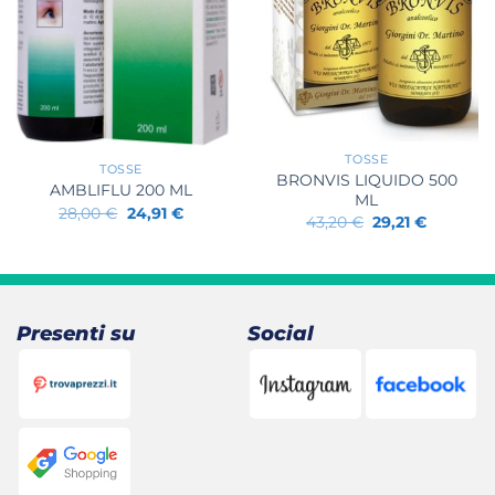
+
+
TOSSE
TOSSE
BRONVIS LIQUIDO 500
AMBLIFLU 200 ML
ML
Il
Il
28,00
€
24,91
€
Il
Il
43,20
€
29,21
€
prezzo
prezzo
prezzo
prezzo
originale
attuale
originale
attuale
era:
è:
era:
è:
28,00 €.
24,91 €.
43,20 €.
29,21 €.
Presenti su
Social