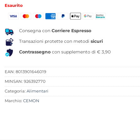
prezzo
prezzo
Esaurito
originale
attuale
era:
è:
20,00 €.
14,04 €.
Consegna con
Corriere Espresso
Transazioni protette con metodi
sicuri
Contrassegno
con supplemento di € 3,90
EAN: 8013901646019
MINSAN:
926392770
Categoria:
Alimentari
Marchio:
CEMON