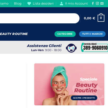
Siamo
Blog
Lista desideri
Il mio Account
0
0,00
€
EAUTY ROUTINE
CATEGORIE
TUTTI I MARCHI
Assistenza Clienti
Lun-Ven
9:00 - 18:00
Speciale
Beauty
Routine
SCOPRI I PRODOTTI