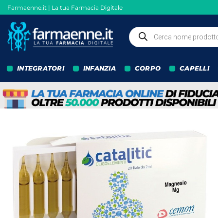
Salta
Farmaenne.it | La tua Farmacia Digitale
ai
contenuti
Ricerca
prodotti
INTEGRATORI
INFANZIA
CORPO
CAPELLI