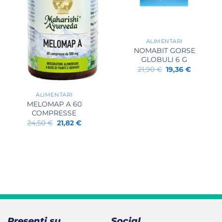
+
ALIMENTARI
NOMABIT GORSE
GLOBULI 6 G
Il
Il
21,90
€
19,36
€
prezzo
prezzo
+
originale
attuale
era:
è:
ALIMENTARI
21,90 €.
19,36 €.
MELOMAP A 60
COMPRESSE
Il
Il
24,50
€
21,82
€
prezzo
prezzo
originale
attuale
era:
è:
24,50 €.
21,82 €.
Presenti su
Social