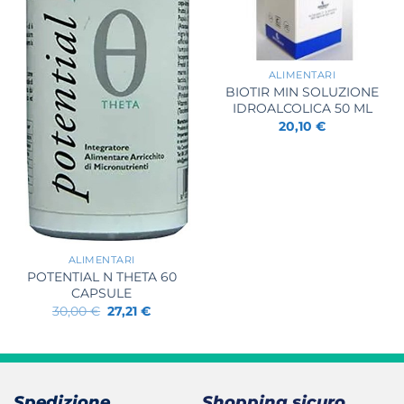
+
ALIMENTARI
BIOTIR MIN SOLUZIONE
IDROALCOLICA 50 ML
20,10
€
+
ALIMENTARI
POTENTIAL N THETA 60
CAPSULE
Il
Il
30,00
€
27,21
€
prezzo
prezzo
originale
attuale
era:
è:
30,00 €.
27,21 €.
Spedizione
Shopping sicuro