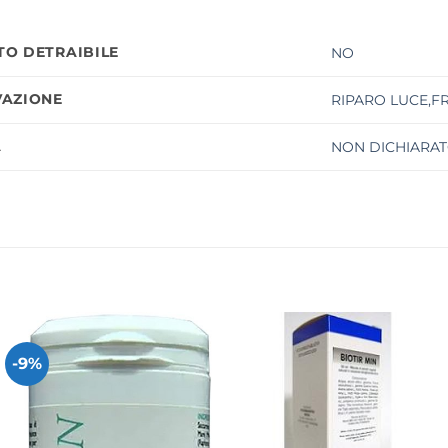
O DETRAIBILE
NO
AZIONE
RIPARO LUCE,F
À
NON DICHIARAT
-9%