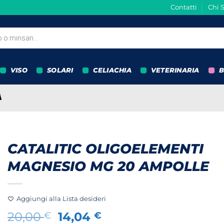
Contatti
Chi 
VISO
SOLARI
CELIACHIA
VETERINARIA
B
CATALITIC OLIGOELEMENTI
MAGNESIO MG 20 AMPOLLE
Aggiungi alla Lista desideri
Il
Il
20,00
14,04
€
€