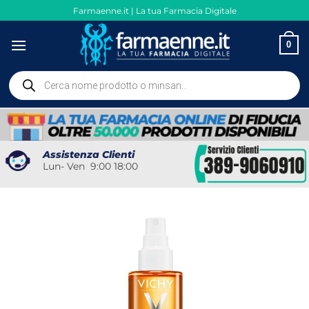
Salta
Farmaenne.it | La tua Farmacia Digitale
ai
contenuti
0
Ricerca
prodotti
Assistenza Clienti
Lun- Ven 9:00 18:00