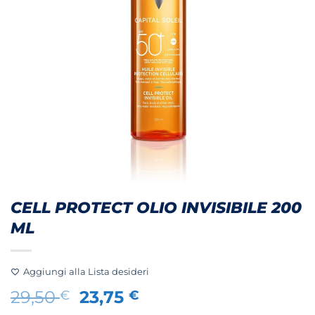
CELL PROTECT OLIO INVISIBILE 200
ML
Aggiungi alla Lista desideri
Il
Il
29,50
23,75
€
€
prezzo
prezzo