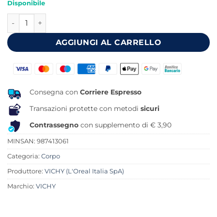
Disponibile
originale
attuale
CELL PROTECT OLIO INVISIBILE 200 ML quantità
era:
è:
29,50 €.
23,75 €.
AGGIUNGI AL CARRELLO
Consegna con
Corriere Espresso
Transazioni protette con metodi
sicuri
Contrassegno
con supplemento di € 3,90
MINSAN:
987413061
Categoria:
Corpo
Produttore:
VICHY (L'Oreal Italia SpA)
Marchio:
VICHY