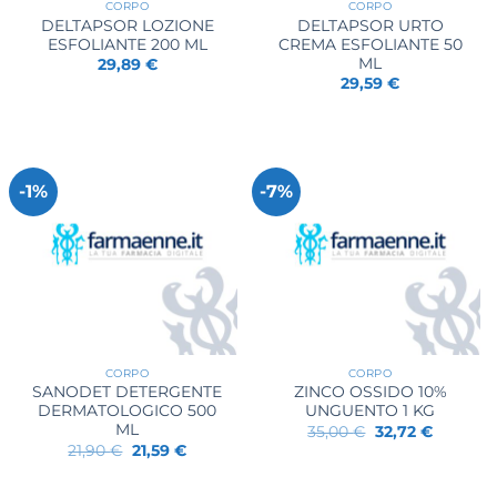
CORPO
CORPO
DELTAPSOR LOZIONE
DELTAPSOR URTO
ESFOLIANTE 200 ML
CREMA ESFOLIANTE 50
ML
29,89
€
29,59
€
-1%
-7%
CORPO
CORPO
SANODET DETERGENTE
ZINCO OSSIDO 10%
DERMATOLOGICO 500
UNGUENTO 1 KG
ML
Il
Il
35,00
€
32,72
€
prezzo
prezzo
Il
Il
21,90
€
21,59
€
originale
attuale
prezzo
prezzo
era:
è:
originale
attuale
35,00 €.
32,72 €.
era:
è: