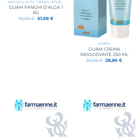
ANTICELLULITE / SMAGLIATURE / RASSODANTI
GUAM FANGHI D’ALGA 1
KG
Il
Il
76,00
€
61,68
€
prezzo
prezzo
originale
attuale
era:
è:
76,00 €.
61,68 €.
CORPO
GUAM CREMA
RASSODANTE 250 ML
Il
Il
33,00
€
28,86
€
prezzo
prezzo
originale
attuale
era:
è:
33,00 €.
28,86 €.