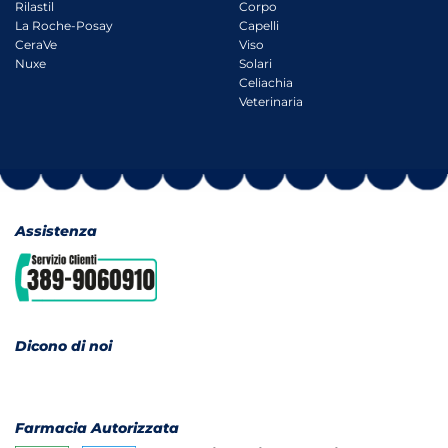
Rilastil
Corpo
La Roche-Posay
Capelli
CeraVe
Viso
Nuxe
Solari
Celiachia
Veterinaria
Assistenza
Dicono di noi
Farmacia Autorizzata