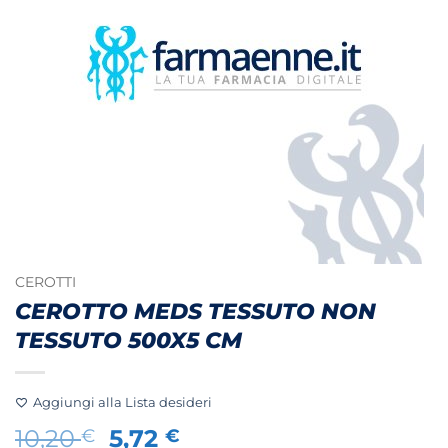
CEROTTI
CEROTTO MEDS TESSUTO NON
TESSUTO 500X5 CM
Aggiungi alla Lista desideri
Il
Il
10,20
5,72
€
€