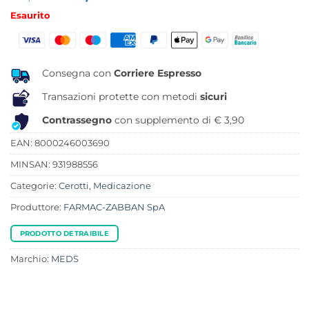
prezzo
prezzo
Esaurito
originale
attuale
era:
è:
10,20 €.
5,72 €.
Consegna con
Corriere Espresso
Transazioni protette con metodi
sicuri
Contrassegno
con supplemento di € 3,90
EAN: 8000246003690
MINSAN:
931988556
Categorie:
Cerotti
,
Medicazione
Produttore:
FARMAC-ZABBAN SpA
PRODOTTO DETRAIBILE
Marchio:
MEDS