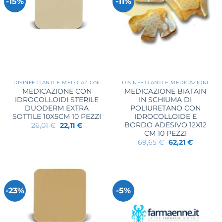
-15%
-11%
DISINFETTANTI E MEDICAZIONI
DISINFETTANTI E MEDICAZIONI
MEDICAZIONE CON
MEDICAZIONE BIATAIN
IDROCOLLOIDI STERILE
IN SCHIUMA DI
DUODERM EXTRA
POLIURETANO CON
SOTTILE 10X5CM 10 PEZZI
IDROCOLLOIDE E
BORDO ADESIVO 12X12
Il
Il
26,01
€
22,11
€
prezzo
prezzo
CM 10 PEZZI
originale
attuale
Il
Il
69,65
€
62,21
€
era:
è:
prezzo
prezzo
26,01 €.
22,11 €.
originale
attuale
era:
è:
69,65 €.
62,21 €.
-23%
-5%