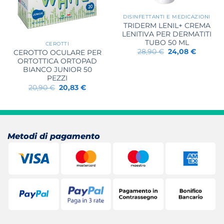
DISINFETTANTI E MEDICAZIONI
TRIDERM LENIL+ CREMA
LENITIVA PER DERMATITI
TUBO 50 ML
CEROTTI
Il
Il
28,90
€
24,08
€
CEROTTO OCULARE PER
prezzo
prezzo
ORTOTTICA ORTOPAD
originale
attuale
BIANCO JUNIOR 50
era:
è:
28,90 €.
24,08 €.
PEZZI
Il
Il
20,90
€
20,83
€
prezzo
prezzo
originale
attuale
era:
è:
20,90 €.
20,83 €.
Metodi di pagamento