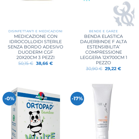
DISINFETTANTI E MEDICAZIONI
BENDE E GARZE
MEDICAZIONE CON
BENDA ELASTICA
IDROCOLLOIDI STERILE
DAUERBINDE F ALTA
SENZA BORDO ADESIVO
ESTENSIBILITA’
DUODERM CGF
COMPRESSIONE
20X20CM 3 PEZZI
LEGGERA 12X700CM 1
PEZZO
Il
Il
50,15
€
38,66
€
prezzo
prezzo
Il
Il
30,90
€
29,22
€
originale
attuale
prezzo
prezzo
era:
è:
originale
attuale
50,15 €.
38,66 €.
era:
è:
30,90 €.
29,22 €.
-0%
-17%