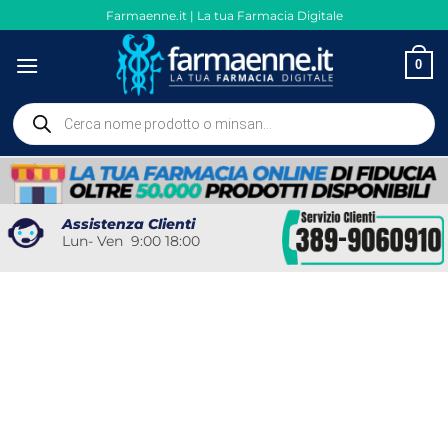
Salta
Farmaenne.it | La tua Farmacia Digitale
ai
contenuti
0
Ricerca
prodotti
Assistenza Clienti
Lun- Ven 9:00 18:00