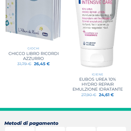
GIOCHI
CHICCO LIBRO RICORDI
AZZURRO
Il
Il
31,79
€
26,45
€
prezzo
prezzo
originale
attuale
IGIENE
era:
è:
31,79 €.
26,45 €.
EUBOS UREA 10%
HYDRO REPAIR
EMULZIONE IDRATANTE
Il
Il
27,90
€
24,61
€
prezzo
prezzo
originale
attuale
era:
è:
27,90 €.
24,61 €.
Metodi di pagamento