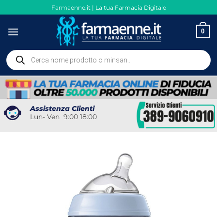
Salta
Farmaenne.it | La tua Farmacia Digitale
ai
contenuti
0
Ricerca
prodotti
Assistenza Clienti
Lun- Ven 9:00 18:00