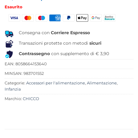
prezzo
prezzo
Esaurito
originale
attuale
era:
è:
12,99 €.
10,12 €.
Consegna con
Corriere Espresso
Transazioni protette con metodi
sicuri
Contrassegno
con supplemento di € 3,90
EAN: 8058664153640
MINSAN:
983701552
Categorie:
Accessori per l'alimentazione
,
Alimentazione
,
Infanzia
Marchio:
CHICCO