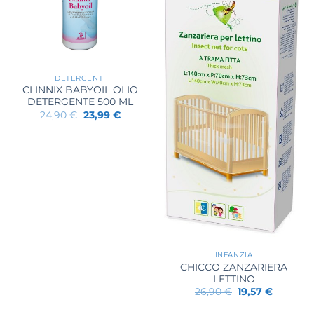
DETERGENTI
CLINNIX BABYOIL OLIO
DETERGENTE 500 ML
Il
Il
24,90
€
23,99
€
prezzo
prezzo
originale
attuale
era:
è:
24,90 €.
23,99 €.
INFANZIA
CHICCO ZANZARIERA
LETTINO
Il
Il
26,90
€
19,57
€
prezzo
prezzo
originale
attuale