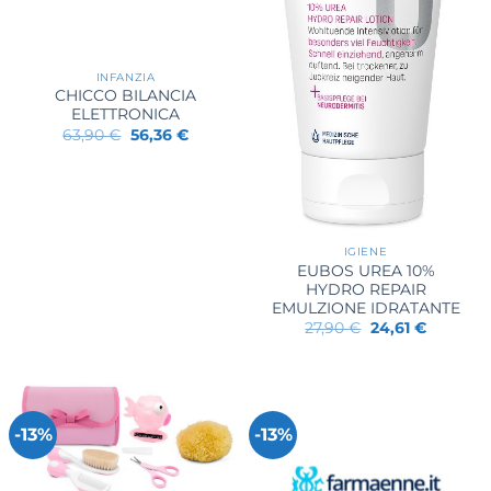
INFANZIA
CHICCO BILANCIA
ELETTRONICA
Il
Il
63,90
€
56,36
€
prezzo
prezzo
originale
attuale
era:
è:
63,90 €.
56,36 €.
IGIENE
EUBOS UREA 10%
HYDRO REPAIR
EMULZIONE IDRATANTE
Il
Il
27,90
€
24,61
€
prezzo
prezzo
originale
attuale
era:
è:
27,90 €.
24,61 €.
-13%
-13%