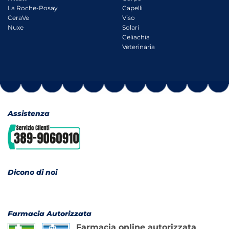
La Roche-Posay
Capelli
CeraVe
Viso
Nuxe
Solari
Celiachia
Veterinaria
Assistenza
Dicono di noi
Farmacia Autorizzata
Farmacia online autorizzata