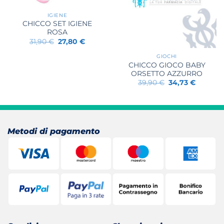
IGIENE
CHICCO SET IGIENE
ROSA
Il
Il
31,90
€
27,80
€
prezzo
prezzo
originale
attuale
GIOCHI
era:
è:
CHICCO GIOCO BABY
31,90 €.
27,80 €.
ORSETTO AZZURRO
Il
Il
39,90
€
34,73
€
prezzo
prezzo
originale
attuale
era:
è:
39,90 €.
34,73 €.
Metodi di pagamento