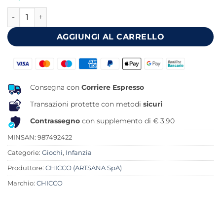
originale
attuale
CHICCO GIOCO FD PURRING CAT quantità
era:
è:
24,90 €.
21,70 €.
AGGIUNGI AL CARRELLO
Consegna con
Corriere Espresso
Transazioni protette con metodi
sicuri
Contrassegno
con supplemento di € 3,90
MINSAN:
987492422
Categorie:
Giochi
,
Infanzia
Produttore:
CHICCO (ARTSANA SpA)
Marchio:
CHICCO