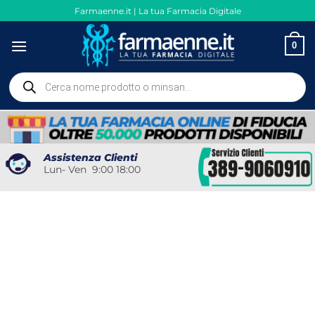
Salta
Farmaenne.it | La tua Farmacia Digitale
ai
contenuti
0
Ricerca
prodotti
Assistenza Clienti
Lun- Ven 9:00 18:00