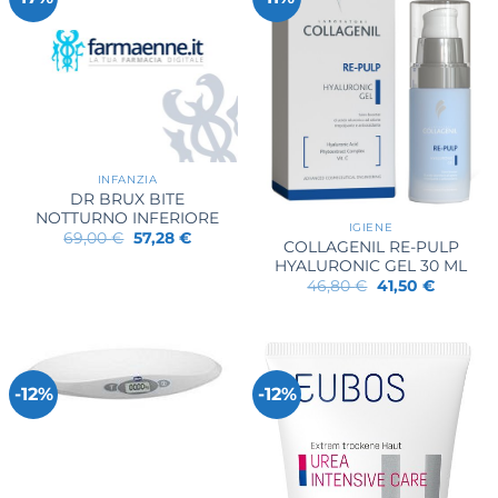
INFANZIA
DR BRUX BITE
NOTTURNO INFERIORE
IGIENE
Il
Il
69,00
€
57,28
€
COLLAGENIL RE-PULP
prezzo
prezzo
HYALURONIC GEL 30 ML
originale
attuale
era:
è:
Il
Il
46,80
€
41,50
€
69,00 €.
57,28 €.
prezzo
prezzo
originale
attuale
era:
è:
46,80 €.
41,50 €.
-12%
-12%