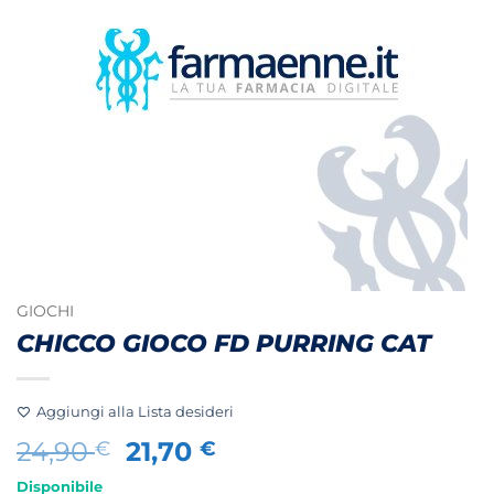
GIOCHI
CHICCO GIOCO FD PURRING CAT
Aggiungi alla Lista desideri
Il
Il
24,90
21,70
€
€
prezzo
prezzo
Disponibile