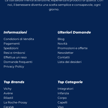
La tua salute merita attenzione, esperienza e prodotti di qualità. Con
noi, il benessere diventa una scelta semplice e consapevole, ogni
giorno.
Informazioni
Ulteriori Domande
Condizioni di Vendita
Blog
Pagamenti
Novità
Spedizioni
Promozioni e offerte
Resi e rimborsi
Newsletter
Effettua un reso
Contatti
Domande frequenti
Lista dei desideri
Privacy Policy
Top Brands
Top Categorie
Vichy
Integratori
Avène
Infanzia
Rilastil
Corpo
La Roche-Posay
Capelli
CeraVe
Viso