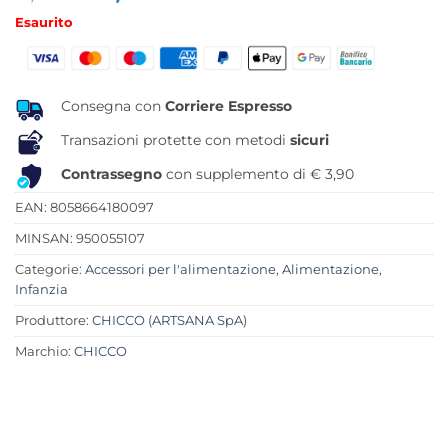
prezzo
prezzo
Esaurito
originale
attuale
era:
è:
9,99 €.
8,52 €.
Consegna con
Corriere Espresso
Transazioni protette con metodi
sicuri
Contrassegno
con supplemento di € 3,90
EAN: 8058664180097
MINSAN:
950055107
Categorie:
Accessori per l'alimentazione
,
Alimentazione
,
Infanzia
Produttore:
CHICCO (ARTSANA SpA)
Marchio:
CHICCO