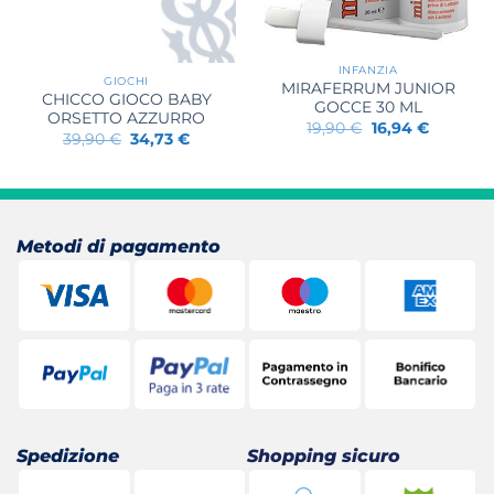
INFANZIA
GIOCHI
MIRAFERRUM JUNIOR
CHICCO GIOCO BABY
GOCCE 30 ML
ORSETTO AZZURRO
Il
Il
19,90
€
16,94
€
Il
Il
39,90
€
34,73
€
prezzo
prezzo
prezzo
prezzo
originale
attuale
originale
attuale
era:
è:
era:
è:
19,90 €.
16,94 €.
39,90 €.
34,73 €.
Metodi di pagamento
Spedizione
Shopping sicuro