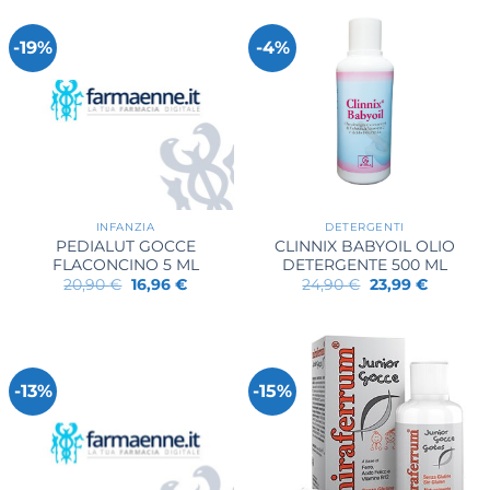
-19%
-4%
INFANZIA
DETERGENTI
PEDIALUT GOCCE
CLINNIX BABYOIL OLIO
FLACONCINO 5 ML
DETERGENTE 500 ML
Il
Il
Il
Il
20,90
€
16,96
€
24,90
€
23,99
€
prezzo
prezzo
prezzo
prezzo
originale
attuale
originale
attuale
era:
è:
era:
è:
20,90 €.
16,96 €.
24,90 €.
23,99 €.
-13%
-15%