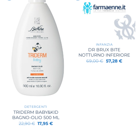
INFANZIA
DR BRUX BITE
NOTTURNO INFERIORE
Il
Il
69,00
€
57,28
€
prezzo
prezzo
originale
attuale
era:
è:
69,00 €.
57,28 €.
DETERGENTI
TRIDERM BABY&KID
BAGNO-OLIO 500 ML
Il
Il
22,90
€
17,95
€
prezzo
prezzo
originale
attuale
era:
è:
22,90 €.
17,95 €.