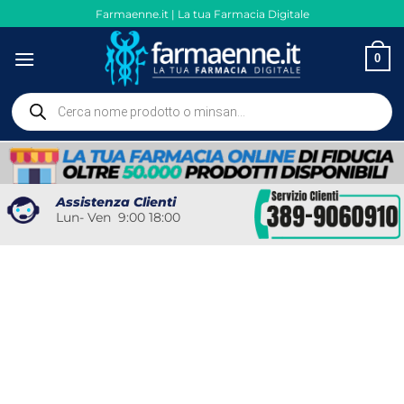
Salta
Farmaenne.it | La tua Farmacia Digitale
ai
contenuti
0
Ricerca
prodotti
Assistenza Clienti
Lun- Ven 9:00 18:00