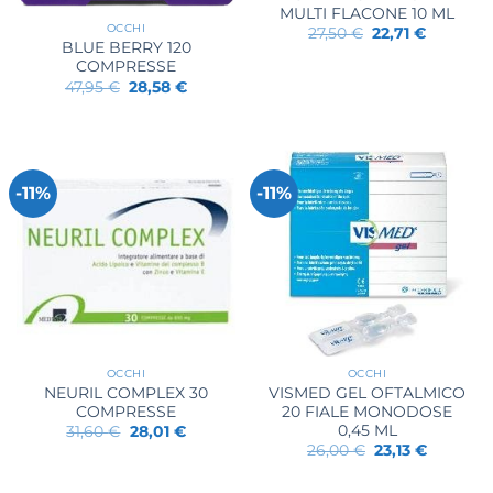
MULTI FLACONE 10 ML
OCCHI
Il
Il
27,50
€
22,71
€
prezzo
prezzo
BLUE BERRY 120
originale
attuale
COMPRESSE
era:
è:
Il
Il
47,95
€
28,58
€
27,50 €.
22,71 €.
prezzo
prezzo
originale
attuale
era:
è:
47,95 €.
28,58 €.
-11%
-11%
OCCHI
OCCHI
NEURIL COMPLEX 30
VISMED GEL OFTALMICO
COMPRESSE
20 FIALE MONODOSE
0,45 ML
Il
Il
31,60
€
28,01
€
prezzo
prezzo
Il
Il
26,00
€
23,13
€
originale
attuale
prezzo
prezzo
era:
è:
originale
attuale
31,60 €.
28,01 €.
era:
è: