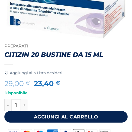
PREPARATI
CITIZIN 20 BUSTINE DA 15 ML
Aggiungi alla Lista desideri
Il
Il
29,00
23,40
€
€
prezzo
prezzo
Disponibile
originale
attuale
CITIZIN 20 BUSTINE DA 15 ML quantità
era:
è:
29,00 €.
23,40 €.
AGGIUNGI AL CARRELLO