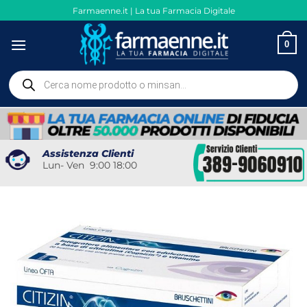
Salta
Farmaenne.it | La tua Farmacia Digitale
ai
contenuti
0
Ricerca
prodotti
Assistenza Clienti
Lun- Ven 9:00 18:00