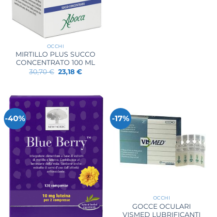
OCCHI
MIRTILLO PLUS SUCCO
CONCENTRATO 100 ML
Il
Il
30,70
€
23,18
€
prezzo
prezzo
originale
attuale
era:
è:
30,70 €.
23,18 €.
-40%
-17%
OCCHI
GOCCE OCULARI
VISMED LUBRIFICANTI