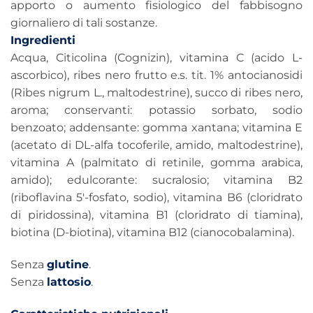
apporto o aumento fisiologico del fabbisogno
giornaliero di tali sostanze.
Ingredienti
Acqua, Citicolina (Cognizin), vitamina C (acido L-
ascorbico), ribes nero frutto e.s. tit. 1% antocianosidi
(Ribes nigrum L., maltodestrine), succo di ribes nero,
aroma; conservanti: potassio sorbato, sodio
benzoato; addensante: gomma xantana; vitamina E
(acetato di DL-alfa tocoferile, amido, maltodestrine),
vitamina A (palmitato di retinile, gomma arabica,
amido); edulcorante: sucralosio; vitamina B2
(riboflavina 5′-fosfato, sodio), vitamina B6 (cloridrato
di piridossina), vitamina B1 (cloridrato di tiamina),
biotina (D-biotina), vitamina B12 (cianocobalamina).
Senza
glutine
.
Senza
lattosio
.