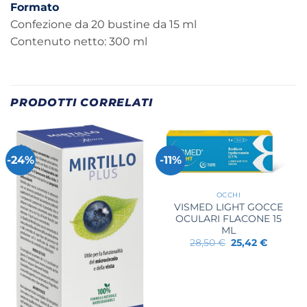
Formato
Confezione da 20 bustine da 15 ml
Contenuto netto: 300 ml
PRODOTTI CORRELATI
-24%
-11%
OCCHI
VISMED LIGHT GOCCE
OCULARI FLACONE 15
ML
Il
Il
28,50
€
25,42
€
prezzo
prezzo
originale
attuale
era:
è:
28,50 €.
25,42 €.