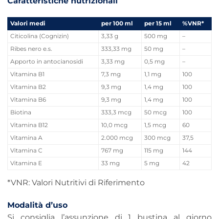
Caratteristiche nutrizionali
Valori medi
per 100 ml
per 15 ml
%VNR*
Citicolina (Cognizin)
3,33 g
500 mg
–
Ribes nero e.s.
333,33 mg
50 mg
–
Apporto in antocianosidi
3,33 mg
0,5 mg
–
Vitamina B1
7,3 mg
1,1 mg
100
Vitamina B2
9,3 mg
1,4 mg
100
Vitamina B6
9,3 mg
1,4 mg
100
Biotina
333,3 mcg
50 mcg
100
Vitamina B12
10,0 mcg
1,5 mcg
60
Vitamina A
2.000 mcg
300 mcg
37,5
Vitamina C
767 mg
115 mg
144
Vitamina E
33 mg
5 mg
42
*VNR: Valori Nutritivi di Riferimento
Modalità d’uso
Si consiglia l’assunzione di 1 bustina al giorno