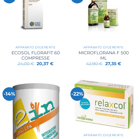
APPARATO DIGERENTE
APPARATO DIGERENTE
ECOSOL FLORAFIT 60
MICROFLORANA F 500
COMPRESSE
ML
Il
Il
Il
Il
24,00
€
20,37
€
42,90
€
27,35
€
prezzo
prezzo
prezzo
prezzo
originale
attuale
originale
attuale
era:
è:
era:
è:
24,00 €.
20,37 €.
42,90 €.
27,35 €.
-14%
-22%
APPARATO DIGERENTE