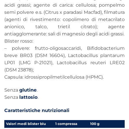
acidi grassi; agente di carica: cellulosa; pompelmo
semi polvere e.s. (Citrus x paradasi Macfad), filmatura
(agenti di rivestimento: copolimero di metacrilato
anionico, talco, trietil citrato); agente
antiagglomerante: sali di magnesio degli acidi grassi.
Blister rosso:
– polvere: frutto-oligosaccaridi, Bifidobacterium
breve BR03 (DSM 16604), Lactobacillus plantarum
LP01 (LMG P-21021), Lactobacillus reuteri LRE02
(DSM 23878);
Capsula: idrossipropilmetilcellulosa (HPMC).
Senza
glutine
.
Senza
lattosio
.
Caratteristiche nutrizionali
Valori medi blister blu
1 compressa
100 g