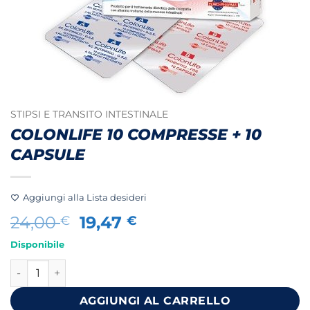
STIPSI E TRANSITO INTESTINALE
COLONLIFE 10 COMPRESSE + 10
CAPSULE
Aggiungi alla Lista desideri
Il
Il
24,00
19,47
€
€
prezzo
prezzo
Disponibile
originale
attuale
COLONLIFE 10 COMPRESSE + 10 CAPSULE quantità
era:
è:
24,00 €.
19,47 €.
AGGIUNGI AL CARRELLO