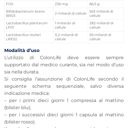
FOS
236 mg
66,5 g
Bifidobacterium breve
563 miliardi di
2 miliardi di cellule
BR03
cellule
Lactobacillus plantarum
1 miliardo di
282 miliardi di
LP01
cellule
callule
Lactobacillus reuteri
0,2 miliardi di
56 miliardi di
LRE02
cellule
cellule
Modalità d’uso
L’utilizzo di ColonLife deve essere sempre
supportato dal medico curante, sia nel modo d’uso
sia nella durata.
Si consiglia l’assunzione di ColonLife secondo il
seguente schema sequenziale, salvo diversa
indicazione medica:
– per i primi dieci giorni 1 compressa al mattino
(blister blu);
– per i successivi dieci giorni 1 capsula al mattino
(blister rosso).