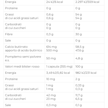
Energia
24 kJ/6 kcal
2.297 kJ/559 kcal
Proteine
0 g
0 g
Grassi
0,6 g
54 g
di cui acidi grassi saturi
0,6 g
54 g
Carboidrati
0 g
0 g
di cui zuccheri
0 g
0 g
Fibre
0,3 g
30 g
Sale
0 g
0 g
Calcio butirrato
614 mg
58,5 g
apporto di acido butirrico
500 mg
47,6 g
Pomplemo semi polvere
50 mg
4,8 g
e.s.
Valori medi blister rosso
1 capsula (355 mg)
100 g
Energia
3,49 kJ/0,82 kcal
982 kJ/231 kcal
Proteine
10 mg
2 g
Grassi
1 mg
0,33 g
di cui acidi grassi saturi
1 mg
0,3 g
Carboidrati
42 mg
11,7 g
di cui zuccheri
23 mg
6,5 g
Sale
0,3 mg
0,1 g