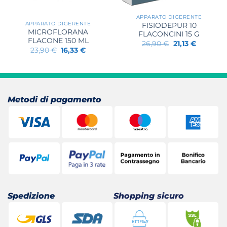
APPARATO DIGERENTE
APPARATO DIGERENTE
FISIODEPUR 10
MICROFLORANA
FLACONCINI 15 G
FLACONE 150 ML
Il
Il
26,90
€
21,13
€
prezzo
prezzo
Il
Il
23,90
€
16,33
€
originale
attuale
prezzo
prezzo
era:
è:
originale
attuale
26,90 €.
21,13 €.
era:
è:
23,90 €.
16,33 €.
Metodi di pagamento
Spedizione
Shopping sicuro