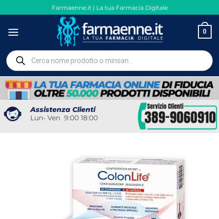
Salta
Farmaenne.it | La tua Farmacia Digitale
ai
contenuti
0
Ricerca
prodotti
Assistenza Clienti
Lun- Ven 9:00 18:00