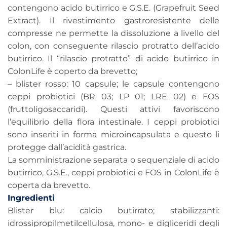
contengono acido butirrico e G.S.E. (Grapefruit Seed
Extract). Il rivestimento gastroresistente delle
compresse ne permette la dissoluzione a livello del
colon, con conseguente rilascio protratto dell’acido
butirrico. Il “rilascio protratto” di acido butirrico in
ColonLife è coperto da brevetto;
– blister rosso: 10 capsule; le capsule contengono
ceppi probiotici (BR 03; LP 01; LRE 02) e FOS
(fruttoligosaccaridi). Questi attivi favoriscono
l’equilibrio della flora intestinale. I ceppi probiotici
sono inseriti in forma microincapsulata e questo li
protegge dall’acidità gastrica.
La somministrazione separata o sequenziale di acido
butirrico, G.S.E., ceppi probiotici e FOS in ColonLife è
coperta da brevetto.
Ingredienti
Blister blu: calcio butirrato; stabilizzanti:
idrossipropilmetilcellulosa, mono- e digliceridi degli