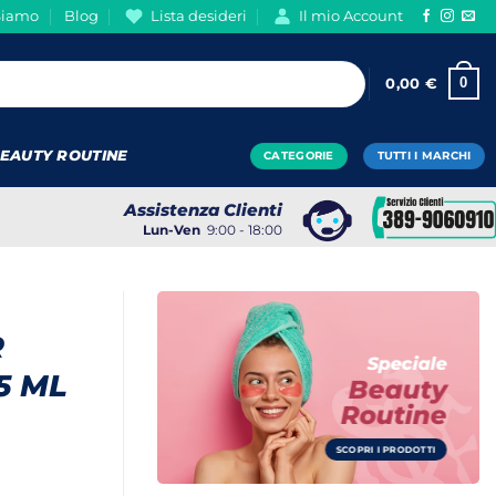
Siamo
Blog
Lista desideri
Il mio Account
0
0,00
€
EAUTY ROUTINE
CATEGORIE
TUTTI I MARCHI
Assistenza Clienti
Lun-Ven
9:00 - 18:00
R
Speciale
5 ML
Beauty
Routine
SCOPRI I PRODOTTI