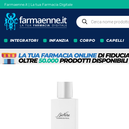
Salta
Farmaenne.it | La tua Farmacia Digitale
ai
contenuti
Ricerca
prodotti
INTEGRATORI
INFANZIA
CORPO
CAPELLI