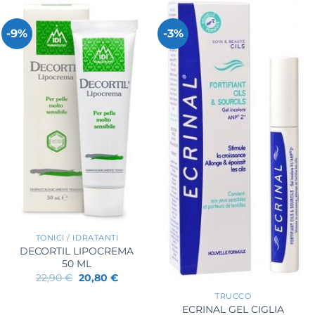
-9%
-3%
+
TONICI / IDRATANTI
DECORTIL LIPOCREMA
50 ML
+
Il
Il
22,90
€
20,80
€
prezzo
prezzo
originale
attuale
TRUCCO
era:
è:
ECRINAL GEL CIGLIA