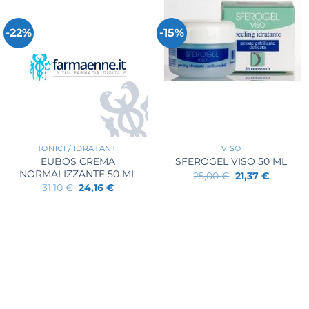
-22%
-15%
+
+
TONICI / IDRATANTI
VISO
EUBOS CREMA
SFEROGEL VISO 50 ML
NORMALIZZANTE 50 ML
Il
Il
25,00
€
21,37
€
prezzo
prezzo
Il
Il
31,10
€
24,16
€
originale
attuale
prezzo
prezzo
era:
è:
originale
attuale
25,00 €.
21,37 €.
era:
è:
31,10 €.
24,16 €.