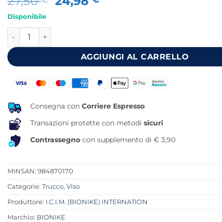
Il
Il
27,50
24,98
prezzo
prezzo
Disponibile
originale
attuale
COSMECEUTICAL BETA TONER TONICO FISIO-MODULANTE 2
era:
è:
27,50 €.
24,98 €.
AGGIUNGI AL CARRELLO
Consegna con
Corriere Espresso
Transazioni protette con metodi
sicuri
Contrassegno
con supplemento di € 3,90
MINSAN:
984870170
Categorie:
Trucco
,
Viso
Produttore:
I.C.I.M. (BIONIKE) INTERNATION
Marchio:
BIONIKE