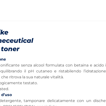
ike
eceutical
 toner
one
tonificante senza alcool formulata con betaina e acido 
iequilibrando il pH cutaneo e ristabilendo l’idratazion
che ritrova la sua naturale vitalità.
ogicamente testato.
sted.
 d’uso
detergente, tamponare delicatamente con un dischett