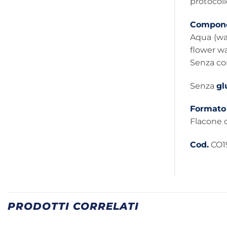
protocol
Compone
Aqua (wa
flower wa
Senza co
Senza
gl
Formato
Flacone d
Cod.
CO1
PRODOTTI CORRELATI