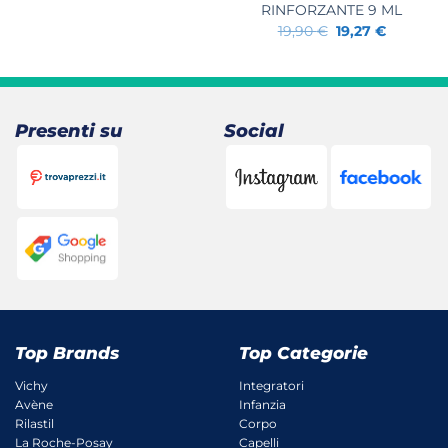
22,90 €.
20,80 €.
RINFORZANTE 9 ML
Il
Il
19,90
€
19,27
€
prezzo
prezzo
originale
attuale
era:
è:
19,90 €.
19,27 €.
Presenti su
Social
Top Brands
Top Categorie
Vichy
Integratori
Avène
Infanzia
Rilastil
Corpo
La Roche-Posay
Capelli