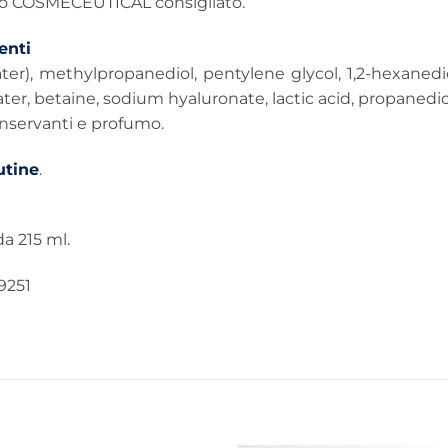
lo COSMECEUTICAL consigliato.
nti
ter), methylpropanediol, pentylene glycol, 1,2-hexanedi
ter, betaine, sodium hyaluronate, lactic acid, propanediol,
nservanti e profumo.
utine
.
a 215 ml.
9251