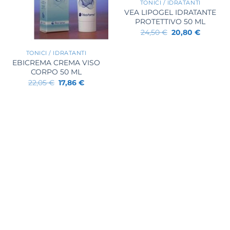
TONICI / IDRATANTI
VEA LIPOGEL IDRATANTE
PROTETTIVO 50 ML
Il
Il
24,50
€
20,80
€
+
prezzo
prezzo
originale
attuale
era:
è:
TONICI / IDRATANTI
24,50 €.
20,80 €.
EBICREMA CREMA VISO
CORPO 50 ML
Il
Il
22,05
€
17,86
€
prezzo
prezzo
originale
attuale
era:
è:
22,05 €.
17,86 €.