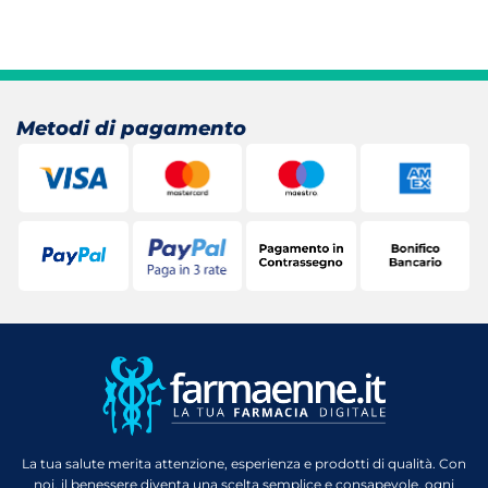
Metodi di pagamento
La tua salute merita attenzione, esperienza e prodotti di qualità. Con
noi, il benessere diventa una scelta semplice e consapevole, ogni