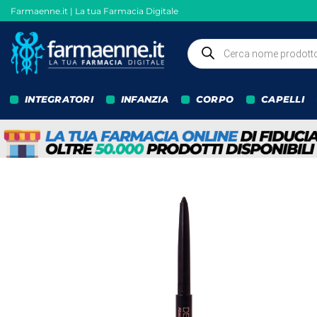
Salta
Farmaenne.it | La tua Farmacia Digitale
ai
contenuti
Ricerca
prodotti
INTEGRATORI
INFANZIA
CORPO
CAPELLI