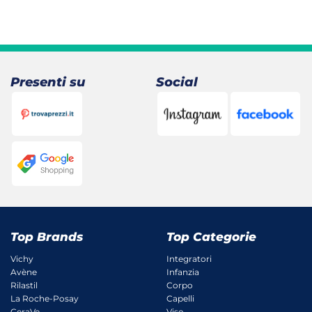
Presenti su
Social
Top Brands
Top Categorie
Vichy
Integratori
Avène
Infanzia
Rilastil
Corpo
La Roche-Posay
Capelli
CeraVe
Viso