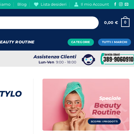
Siamo
Blog
Lista desideri
Il mio Account
0
0,00
€
EAUTY ROUTINE
CATEGORIE
TUTTI I MARCHI
Assistenza Clienti
Lun-Ven
9:00 - 18:00
STYLO
Speciale
Beauty
Routine
SCOPRI I PRODOTTI