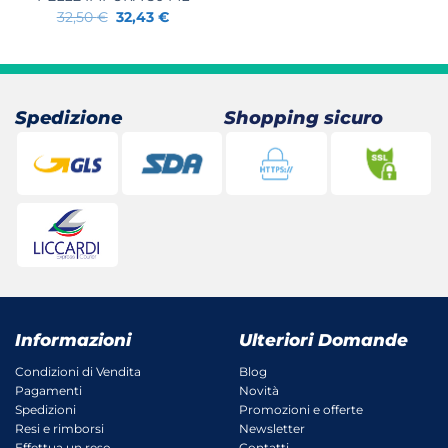
Il
Il
32,50
€
32,43
€
prezzo
prezzo
originale
attuale
era:
è:
32,50 €.
32,43 €.
Spedizione
Shopping sicuro
Informazioni
Ulteriori Domande
Condizioni di Vendita
Blog
Pagamenti
Novità
Spedizioni
Promozioni e offerte
Resi e rimborsi
Newsletter
Effettua un reso
Contatti