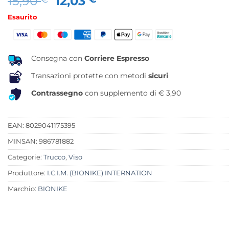
Il
Il
15,90
12,03
prezzo
prezzo
Esaurito
originale
attuale
era:
è:
15,90 €.
12,03 €.
Consegna con
Corriere Espresso
Transazioni protette con metodi
sicuri
Contrassegno
con supplemento di € 3,90
EAN: 8029041175395
MINSAN:
986781882
Categorie:
Trucco
,
Viso
Produttore:
I.C.I.M. (BIONIKE) INTERNATION
Marchio:
BIONIKE