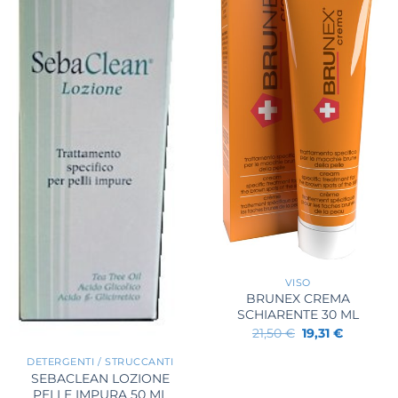
+
VISO
BRUNEX CREMA
SCHIARENTE 30 ML
Il
Il
21,50
€
19,31
€
+
prezzo
prezzo
originale
attuale
DETERGENTI / STRUCCANTI
era:
è:
SEBACLEAN LOZIONE
21,50 €.
19,31 €.
PELLE IMPURA 50 ML