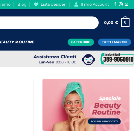
Siamo
Blog
Lista desideri
Il mio Account
0
0,00
€
EAUTY ROUTINE
CATEGORIE
TUTTI I MARCHI
Assistenza Clienti
Lun-Ven
9:00 - 18:00
Speciale
Beauty
Routine
SCOPRI I PRODOTTI