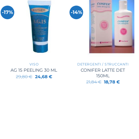
-17%
-14%
+
+
VISO
DETERGENTI / STRUCCANTI
.
CONIFER LATTE DET
AG 15 PEELING 30 ML
150ML
Il
Il
29,80
€
24,68
€
prezzo
prezzo
Il
Il
21,84
€
18,78
€
originale
attuale
prezzo
prezzo
era:
è:
originale
attuale
29,80 €.
24,68 €.
era:
è:
21,84 €.
18,78 €.