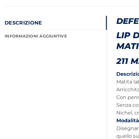
DEFE
DESCRIZIONE
LIP 
INFORMAZIONI AGGIUNTIVE
MATI
211 
Descrizi
Matita la
Arricchit
Con penn
Senza con
Nichel, c
Modalità
Disegnare
quello su