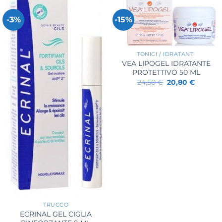
-3%
-15%
+
TONICI / IDRATANTI
VEA LIPOGEL IDRATANTE
PROTETTIVO 50 ML
Il
Il
24,50
€
20,80
€
prezzo
prezzo
originale
attuale
era:
è:
24,50 €.
20,80 €
+
TRUCCO
ECRINAL GEL CIGLIA