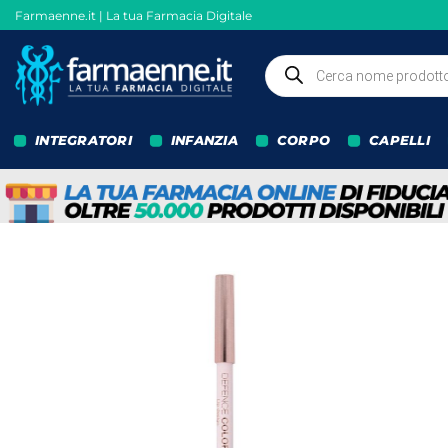
Salta
Farmaenne.it | La tua Farmacia Digitale
ai
contenuti
Ricerca
prodotti
INTEGRATORI
INFANZIA
CORPO
CAPELLI