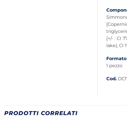
Compone
Simmondsi
[Copernic
triglycer
[+/- : CI
lake), CI 
Formato
1 pezzo
Cod.
DC1
PRODOTTI CORRELATI