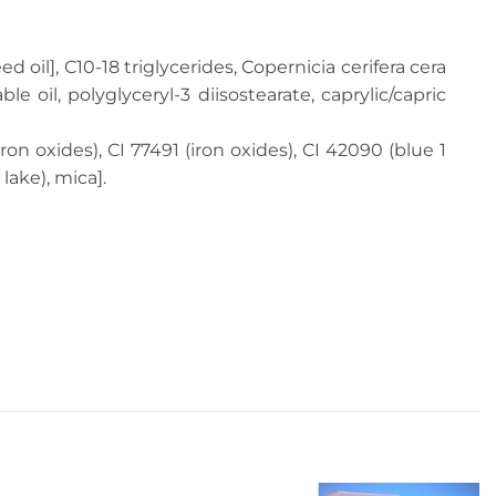
oil], C10-18 triglycerides, Copernicia cerifera cera
e oil, polyglyceryl-3 diisostearate, caprylic/capric
(iron oxides), CI 77491 (iron oxides), CI 42090 (blue 1
 lake), mica].