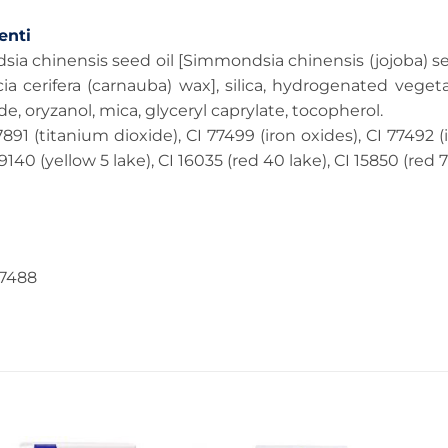
nti
a chinensis seed oil [Simmondsia chinensis (jojoba) seed 
ia cerifera (carnauba) wax], silica, hydrogenated vegetabl
ide, oryzanol, mica, glyceryl caprylate, tocopherol.
 77891 (titanium dioxide), CI 77499 (iron oxides), CI 77492 
19140 (yellow 5 lake), CI 16035 (red 40 lake), CI 15850 (red 7
7488