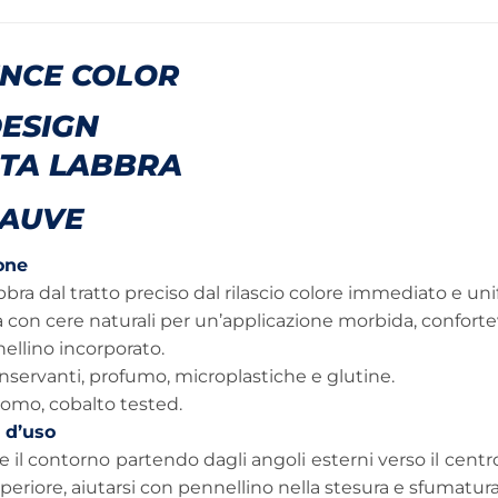
NCE COLOR
DESIGN
TA LABBRA
MAUVE
one
bbra dal tratto preciso dal rilascio colore immediato e uni
a con cere naturali per un’applicazione morbida, conforte
ellino incorporato.
servanti, profumo, microplastiche e glutine.
romo, cobalto tested.
 d’uso
 il contorno partendo dagli angoli esterni verso il centro 
periore, aiutarsi con pennellino nella stesura e sfumatura