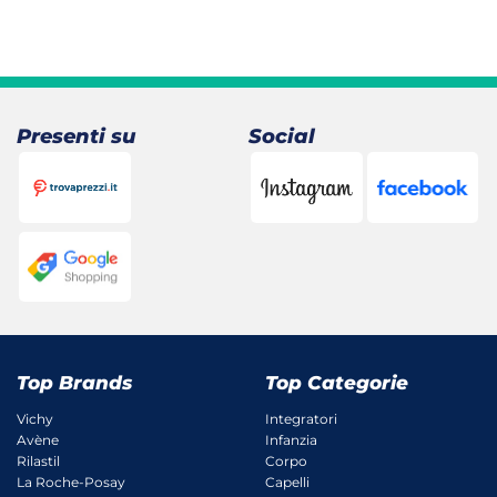
Presenti su
Social
Top Brands
Top Categorie
Vichy
Integratori
Avène
Infanzia
Rilastil
Corpo
La Roche-Posay
Capelli