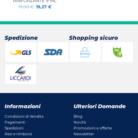
RINFORZANTE 9 ML
Il
Il
19,90
€
19,27
€
prezzo
prezzo
originale
attuale
era:
è:
19,90 €.
19,27 €.
Spedizione
Shopping sicuro
Informazioni
Ulteriori Domande
Condizioni di Vendita
Blog
Pagamenti
Novità
Spedizioni
Promozioni e offerte
Resi e rimborsi
Newsletter