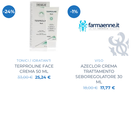
-24%
-1%
+
+
TONICI / IDRATANTI
VISO
TERPROLINE FACE
AZECLOR CREMA
CREMA 50 ML
TRATTAMENTO
SEBOREGOLATORE 30
Il
Il
33,00
€
25,24
€
prezzo
prezzo
ML
originale
attuale
Il
Il
18,00
€
17,77
€
era:
è:
prezzo
prezzo
33,00 €.
25,24 €.
originale
attuale
era:
è:
18,00 €.
17,77 €.