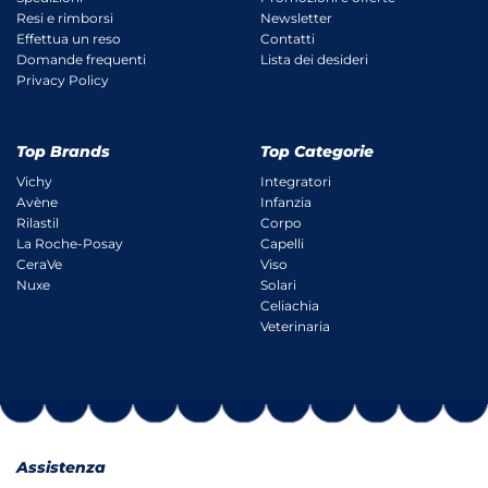
Resi e rimborsi
Newsletter
Effettua un reso
Contatti
Domande frequenti
Lista dei desideri
Privacy Policy
Top Brands
Top Categorie
Vichy
Integratori
Avène
Infanzia
Rilastil
Corpo
La Roche-Posay
Capelli
CeraVe
Viso
Nuxe
Solari
Celiachia
Veterinaria
Assistenza