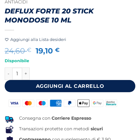
ANTIACIDI
DEFLUX FORTE 20 STICK
MONODOSE 10 ML
Aggiungi alla Lista desideri
Il
Il
24,60
19,10
€
€
prezzo
prezzo
Disponibile
originale
attuale
DEFLUX FORTE 20 STICK MONODOSE 10 ML quantità
era:
è:
24,60 €.
19,10 €.
AGGIUNGI AL CARRELLO
Consegna con
Corriere Espresso
Transazioni protette con metodi
sicuri
Contrassegno
con supplemento di € 3,90