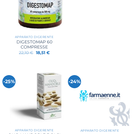
era:
è:
21,00 €.
16,20 €.
APPARATO DIGERENTE
DIGESTOMAP 60
COMPRESSE
Il
Il
22,10
€
18,51
€
prezzo
prezzo
originale
attuale
era:
è:
22,10 €.
18,51 €.
-25%
-24%
APPARATO DIGERENTE
APPARATO DIGERENTE