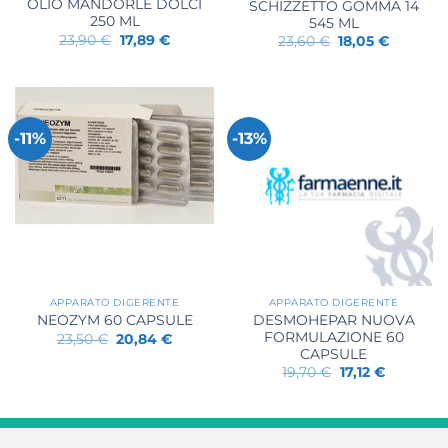
OLIO MANDORLE DOLCI
SCHIZZETTO GOMMA 14
250 ML
545 ML
Il
Il
23,90
€
17,89
€
Il
Il
23,60
€
18,05
€
prezzo
prezzo
prezzo
prezzo
originale
attuale
originale
attuale
era:
è:
era:
è:
23,90 €.
17,89 €.
23,60 €.
18,05 €.
-11%
-13%
APPARATO DIGERENTE
APPARATO DIGERENTE
DESMOHEPAR NUOVA
NEOZYM 60 CAPSULE
FORMULAZIONE 60
Il
Il
23,50
€
20,84
€
prezzo
prezzo
CAPSULE
originale
attuale
Il
Il
19,70
€
17,12
€
era:
è:
prezzo
prezzo
23,50 €.
20,84 €.
originale
attuale
era:
è:
19,70 €.
17,12 €.