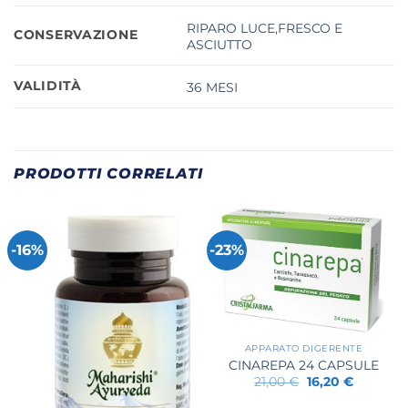
RIPARO LUCE,FRESCO E
CONSERVAZIONE
ASCIUTTO
VALIDITÀ
36 MESI
PRODOTTI CORRELATI
-16%
-23%
APPARATO DIGERENTE
CINAREPA 24 CAPSULE
Il
Il
21,00
€
16,20
€
prezzo
prezzo
originale
attuale