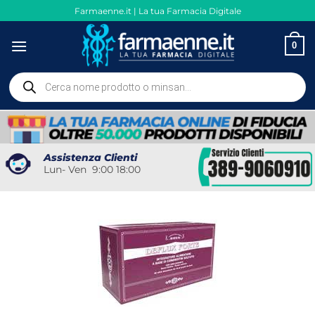
Salta
Farmaenne.it | La tua Farmacia Digitale
ai
contenuti
0
Ricerca
prodotti
Assistenza Clienti
Lun- Ven 9:00 18:00