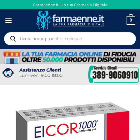
Salta
Farmaenne.it | La tua Farmacia Digitale
ai
contenuti
0
Ricerca
prodotti
Assistenza Clienti
Lun- Ven 9:00 18:00