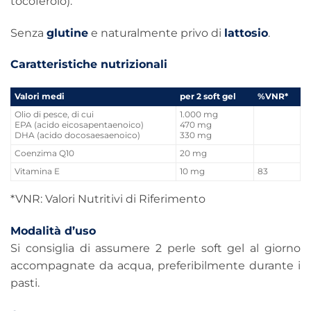
tocoferolo).
Senza
glutine
e naturalmente privo di
lattosio
.
Caratteristiche nutrizionali
Valori medi
per 2 soft gel
%VNR*
Olio di pesce, di cui
1.000 mg
EPA (acido eicosapentaenoico)
470 mg
DHA (acido docosaesaenoico)
330 mg
Coenzima Q10
20 mg
Vitamina E
10 mg
83
*VNR: Valori Nutritivi di Riferimento
Modalità d’uso
Si consiglia di assumere 2 perle soft gel al giorno
accompagnate da acqua, preferibilmente durante i
pasti.