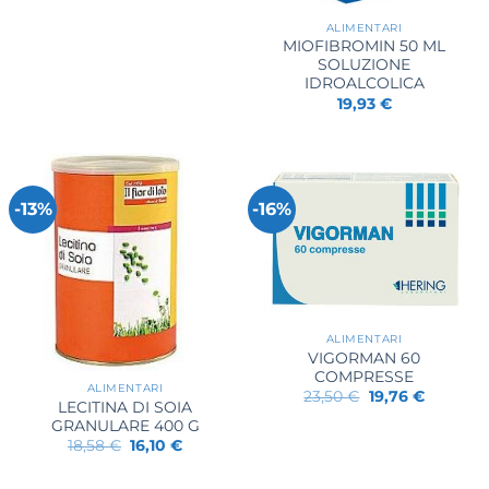
ALIMENTARI
MIOFIBROMIN 50 ML
SOLUZIONE
IDROALCOLICA
19,93
€
-13%
-16%
ALIMENTARI
VIGORMAN 60
COMPRESSE
ALIMENTARI
Il
Il
23,50
€
19,76
€
LECITINA DI SOIA
prezzo
prezzo
originale
attuale
GRANULARE 400 G
era:
è:
Il
Il
18,58
€
16,10
€
23,50 €.
19,76 €.
prezzo
prezzo
originale
attuale
era:
è: