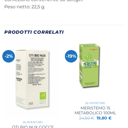
Peso netto: 22,5 g.
PRODOTTI CORRELATI
-2%
-19%
ALIMENTARI
MERISTEMO 15
METABOLICO 100ML
Il
Il
24,50
€
19,80
€
prezzo
prezzo
ALIMENTARI
originale
attuale
OTI BIO NUX GOCCE