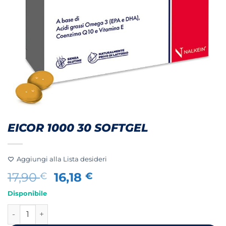
EICOR 1000 30 SOFTGEL
Aggiungi alla Lista desideri
Il
Il
17,90
16,18
€
€
prezzo
prezzo
Disponibile
originale
attuale
EICOR 1000 30 SOFTGEL quantità
era:
è:
17,90 €.
16,18 €.