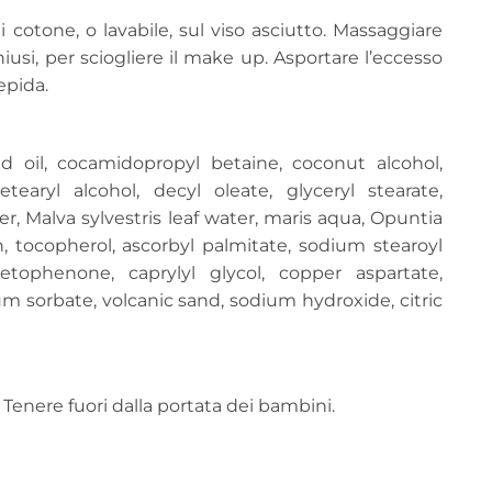
i cotone, o lavabile, sul viso asciutto. Massaggiare
si, per sciogliere il make up. Asportare l’eccesso
epida.
d oil, cocamidopropyl betaine, coconut alcohol,
cetearyl alcohol, decyl oleate, glyceryl stearate,
r, Malva sylvestris leaf water, maris aqua, Opuntia
n, tocopherol, ascorbyl palmitate, sodium stearoyl
tophenone, caprylyl glycol, copper aspartate,
 sorbate, volcanic sand, sodium hydroxide, citric
 Tenere fuori dalla portata dei bambini.