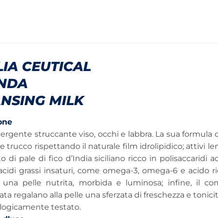
LIA CEUTICAL
NDA
NSING MILK
one
ergente struccante viso, occhi e labbra. La sua formula c
e trucco rispettando il naturale film idrolipidico; attivi l
tto di pale di fico d’India siciliano ricco in polisaccaridi
 acidi grassi insaturi, come omega-3, omega-6 e acido ri
 una pelle nutrita, morbida e luminosa; infine, il com
ta regalano alla pelle una sferzata di freschezza e tonicit
ogicamente testato.