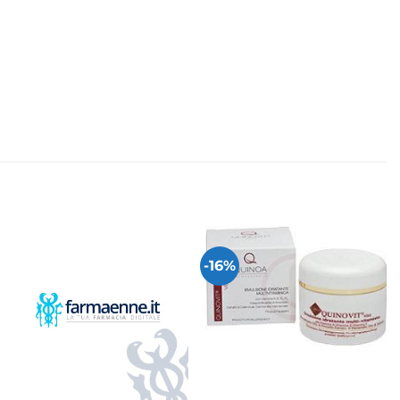
-16%
+
+