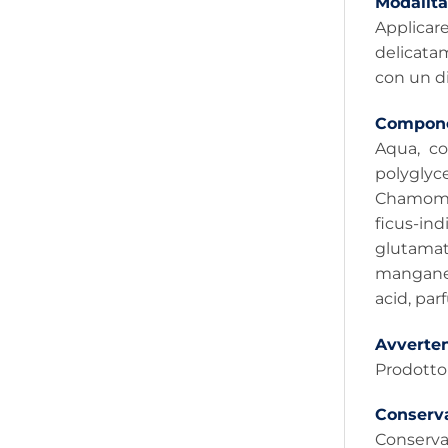
Modalità
Applicare
delicatam
con un di
Compone
Aqua, co
polyglyce
Chamomill
ficus-ind
glutamat
manganes
acid, par
Avverte
Prodotto 
Conserv
Conservar