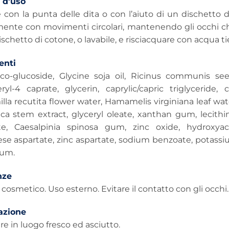
 d’uso
 con la punta delle dita o con l’aiuto di un dischetto d
ente con movimenti circolari, mantenendo gli occhi chiu
schetto di cotone, o lavabile, e risciacquare con acqua ti
nti
co-glucoside, Glycine soja oil, Ricinus communis see
ryl-4 caprate, glycerin, caprylic/capric triglyceride, 
a recutita flower water, Hamamelis virginiana leaf wate
ica stem extract, glyceryl oleate, xanthan gum, lecithi
e, Caesalpinia spinosa gum, zinc oxide, hydroxyace
e aspartate, zinc aspartate, sodium benzoate, potassium
fum.
nze
cosmetico. Uso esterno. Evitare il contatto con gli occhi.
azione
e in luogo fresco ed asciutto.