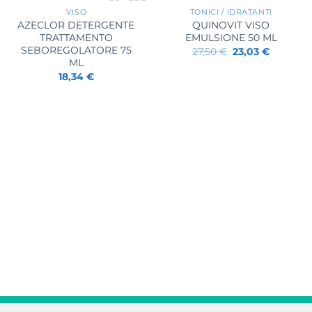
VISO
TONICI / IDRATANTI
AZECLOR DETERGENTE
QUINOVIT VISO
TRATTAMENTO
EMULSIONE 50 ML
SEBOREGOLATORE 75
Il
Il
27,50
€
23,03
€
prezzo
prezzo
ML
originale
attuale
18,34
€
era:
è:
27,50 €.
23,03 €.