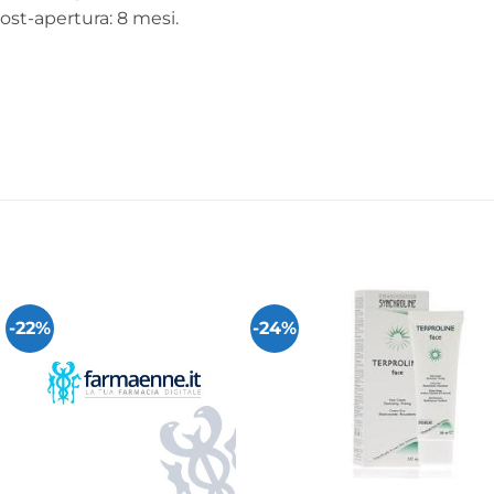
post-apertura: 8 mesi.
-22%
-24%
+
+