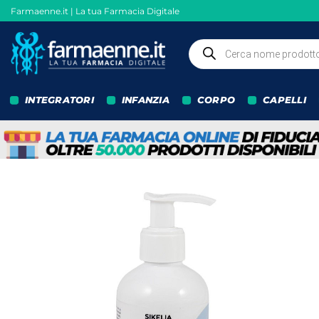
Salta
Farmaenne.it | La tua Farmacia Digitale
ai
contenuti
Ricerca
prodotti
INTEGRATORI
INFANZIA
CORPO
CAPELLI