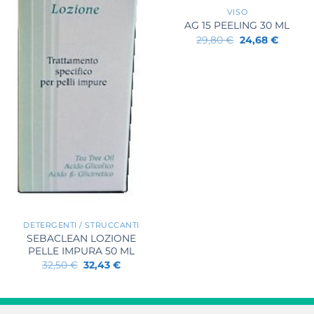
VISO
AG 15 PEELING 30 ML
Il
Il
29,80
€
24,68
€
prezzo
prezzo
originale
attuale
era:
è:
29,80 €.
24,68 €
+
DETERGENTI / STRUCCANTI
SEBACLEAN LOZIONE
PELLE IMPURA 50 ML
Il
Il
32,50
€
32,43
€
prezzo
prezzo
originale
attuale
era:
è:
32,50 €.
32,43 €.