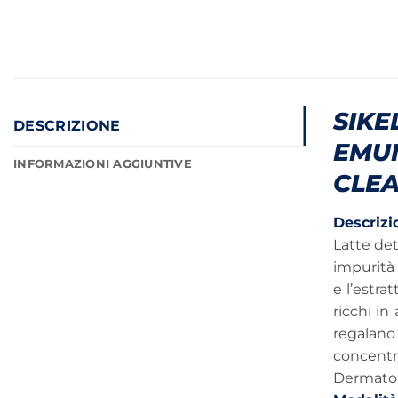
SIKE
DESCRIZIONE
EMU
INFORMAZIONI AGGIUNTIVE
CLEA
Descrizi
Latte det
impurità 
e l’estra
ricchi in
regalano
concentra
Dermatol