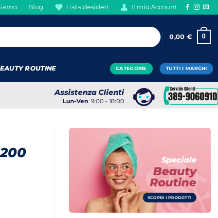
Siamo
Blog
Lista desideri
Il mio Account
0
0,00
€
EAUTY ROUTINE
CATEGORIE
TUTTI I MARCHI
Assistenza Clienti
Lun-Ven
9:00 - 18:00
200
Speciale
Beauty
Routine
SCOPRI I PRODOTTI