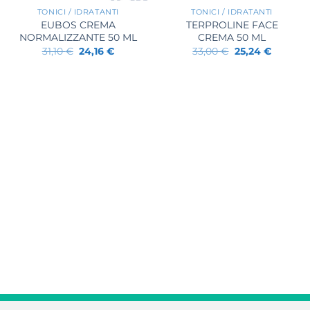
TONICI / IDRATANTI
TONICI / IDRATANTI
EUBOS CREMA
TERPROLINE FACE
NORMALIZZANTE 50 ML
CREMA 50 ML
Il
Il
Il
Il
31,10
€
24,16
€
33,00
€
25,24
€
prezzo
prezzo
prezzo
prezzo
originale
attuale
originale
attuale
.
era:
è:
era:
è:
31,10 €.
24,16 €.
33,00 €.
25,24 €.