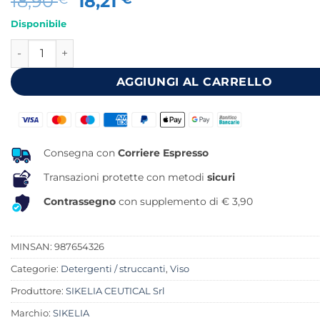
Il
Il
18,90
18,21
prezzo
prezzo
Disponibile
originale
attuale
EMUNDA LATTE DETERGENTE 200 ML quantità
era:
è:
18,90 €.
18,21 €.
AGGIUNGI AL CARRELLO
Consegna con
Corriere Espresso
Transazioni protette con metodi
sicuri
Contrassegno
con supplemento di € 3,90
MINSAN:
987654326
Categorie:
Detergenti / struccanti
,
Viso
Produttore:
SIKELIA CEUTICAL Srl
Marchio:
SIKELIA