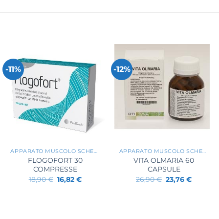
-11%
-12%
+
+
APPARATO MUSCOLO SCHELETRICO
APPARATO MUSCOLO SCHELETRICO
FLOGOFORT 30
VITA OLMARIA 60
COMPRESSE
CAPSULE
Il
Il
Il
Il
18,90
€
16,82
€
26,90
€
23,76
€
prezzo
prezzo
prezzo
prezzo
originale
attuale
originale
attuale
era:
è:
era:
è:
.
18,90 €.
16,82 €.
26,90 €.
23,76 €.