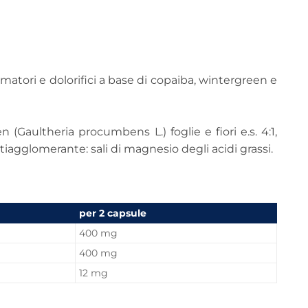
matori e dolorifici a base di copaiba, wintergreen e
n (Gaultheria procumbens L.) foglie e fiori e.s. 4:1,
 Antiagglomerante: sali di magnesio degli acidi grassi.
per 2 capsule
400 mg
400 mg
12 mg