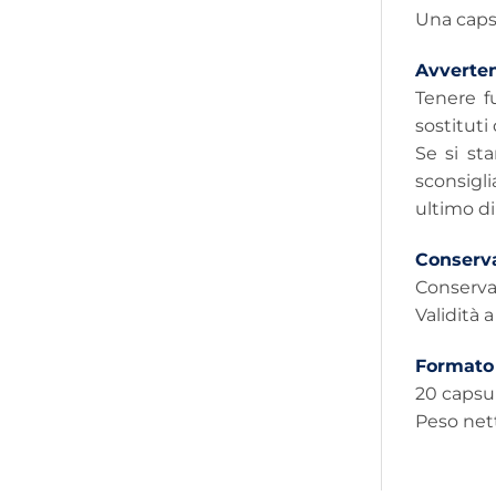
Una capsu
Avverte
Tenere f
sostituti
Se si st
sconsigl
ultimo di
Conserv
Conservar
Validità 
Formato
20 capsul
Peso nett