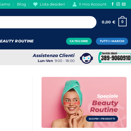
Siamo
Blog
Lista desideri
Il mio Account
0
0,00
€
EAUTY ROUTINE
CATEGORIE
TUTTI I MARCHI
Assistenza Clienti
Lun-Ven
9:00 - 18:00
Speciale
Beauty
Routine
SCOPRI I PRODOTTI