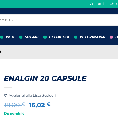
Contatti
Chi 
VISO
SOLARI
CELIACHIA
VETERINARIA
B
ENALGIN 20 CAPSULE
Aggiungi alla Lista desideri
Il
Il
18,00
16,02
€
€
prezzo
prezzo
Disponibile
originale
attuale