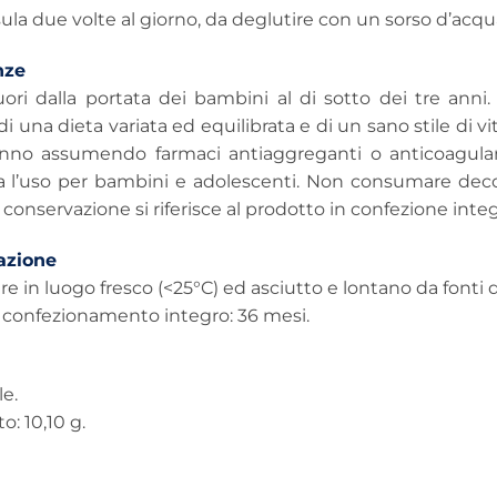
la due volte al giorno, da deglutire con un sorso d’acqu
nze
uori dalla portata dei bambini al di sotto dei tre anni
 di una dieta variata ed equilibrata e di un sano stile di
anno assumendo farmaci antiaggreganti o anticoagulanti
ia l’uso per bambini e adolescenti. Non consumare decor
 conservazione si riferisce al prodotto in confezione int
azione
e in luogo fresco (<25°C) ed asciutto e lontano da fonti di
a confezionamento integro: 36 mesi.
e.
o: 10,10 g.