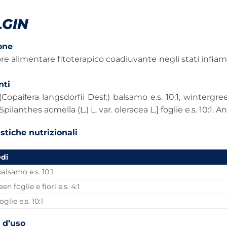
LGIN
one
re alimentare fitoterapico coadiuvante negli stati infiam
nti
Copaifera langsdorfii Desf.) balsamo e.s. 10:1, wintergree
pilanthes acmella (L.) L. var. oleracea L.] foglie e.s. 10:1.
stiche nutrizionali
edi
alsamo e.s. 10:1
n foglie e fiori e.s. 4:1
glie e.s. 10:1
 d’uso