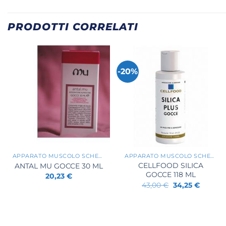
PRODOTTI CORRELATI
-20%
+
+
APPARATO MUSCOLO SCHELETRICO
APPARATO MUSCOLO SCHELETRICO
CELLFOOD SILICA
ANTAL MU GOCCE 30 ML
GOCCE 118 ML
20,23
€
Il
Il
43,00
€
34,25
€
prezzo
prezzo
originale
attuale
era:
è:
43,00 €.
34,25 €