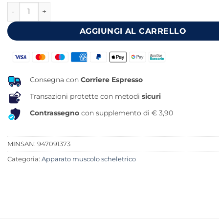
ENALGIN 20 CAPSULE quantità
era:
è:
18,00 €.
16,02 €.
AGGIUNGI AL CARRELLO
Consegna con
Corriere Espresso
Transazioni protette con metodi
sicuri
Contrassegno
con supplemento di € 3,90
MINSAN:
947091373
Categoria:
Apparato muscolo scheletrico