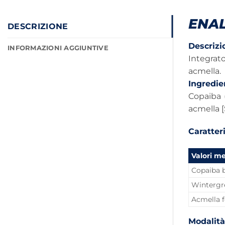
ENA
DESCRIZIONE
Descrizi
INFORMAZIONI AGGIUNTIVE
Integrato
acmella.
Ingredie
Copaiba (
acmella [S
Caratteri
Valori m
Copaiba b
Wintergree
Acmella fo
Modalità