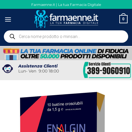
Salta
Farmaenne.it | La tua Farmacia Digitale
ai
contenuti
0
Ricerca
prodotti
Assistenza Clienti
Lun- Ven 9:00 18:00