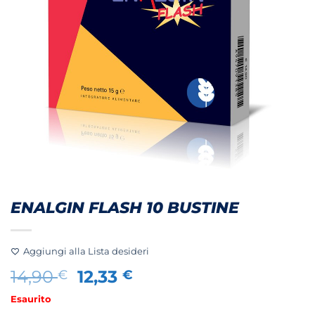
ENALGIN FLASH 10 BUSTINE
Aggiungi alla Lista desideri
Il
Il
14,90
12,33
€
€
prezzo
prezzo
Esaurito
originale
attuale