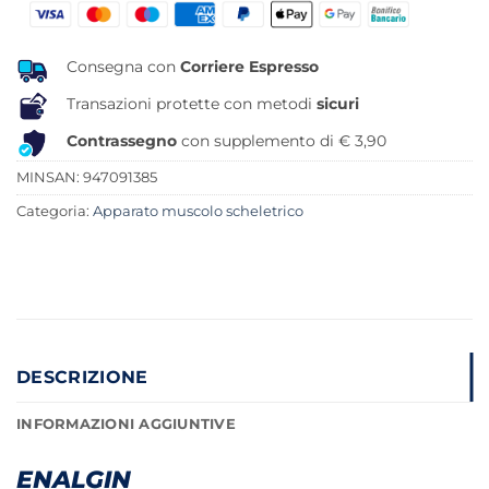
era:
è:
14,90 €.
12,33 €.
Consegna con
Corriere Espresso
Transazioni protette con metodi
sicuri
Contrassegno
con supplemento di € 3,90
MINSAN:
947091385
Categoria:
Apparato muscolo scheletrico
DESCRIZIONE
INFORMAZIONI AGGIUNTIVE
ENALGIN