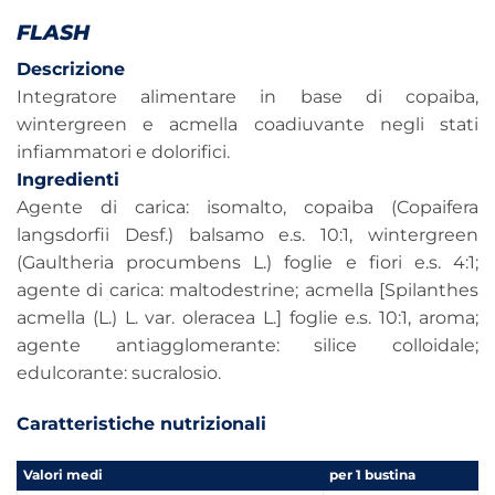
FLASH
Descrizione
Integratore alimentare in base di copaiba,
wintergreen e acmella coadiuvante negli stati
infiammatori e dolorifici.
Ingredienti
Agente di carica: isomalto, copaiba (Copaifera
langsdorfii Desf.) balsamo e.s. 10:1, wintergreen
(Gaultheria procumbens L.) foglie e fiori e.s. 4:1;
agente di carica: maltodestrine; acmella [Spilanthes
acmella (L.) L. var. oleracea L.] foglie e.s. 10:1, aroma;
agente antiagglomerante: silice colloidale;
edulcorante: sucralosio.
Caratteristiche nutrizionali
Valori medi
per 1 bustina