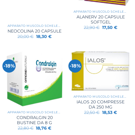
APPARATO MUSCOLO SCHELETRICO
ALANERV 20 CAPSULE
SOFTGEL
APPARATO MUSCOLO SCHELETRICO
Il
Il
22,90
€
17,50
€
prezzo
prezzo
NEOCOLINA 20 CAPSULE
originale
attuale
Il
Il
20,00
€
18,30
€
era:
è:
prezzo
prezzo
22,90 €.
17,50 €.
originale
attuale
era:
è:
20,00 €.
18,30 €.
-18%
-18%
APPARATO MUSCOLO SCHELETRICO
IALOS 20 COMPRESSE
DA 250 MG
Il
Il
22,50
€
18,53
€
APPARATO MUSCOLO SCHELETRICO
prezzo
prezzo
CONDRALGIN 20
originale
attuale
BUSTINE DA 8 G
era:
è:
Il
Il
22,50 €.
18,53 €.
22,80
€
18,76
€
prezzo
prezzo