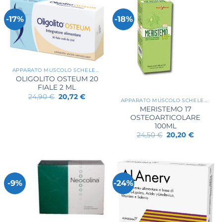
-17%
-18%
APPARATO MUSCOLO SCHELETRICO
OLIGOLITO OSTEUM 20
FIALE 2 ML
Il
Il
24,90
€
20,72
€
APPARATO MUSCOLO SCHELETRICO
prezzo
prezzo
originale
attuale
MERISTEMO 17
era:
è:
OSTEOARTICOLARE
24,90 €.
20,72 €.
100ML
Il
Il
24,50
€
20,20
€
prezzo
prezzo
originale
attuale
era:
è:
24,50 €.
20,20 €.
-9%
-24%