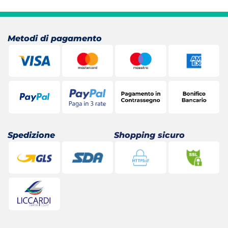
originale
attuale
era:
è:
22,80 €.
18,76 €.
Metodi di pagamento
Spedizione
Shopping sicuro