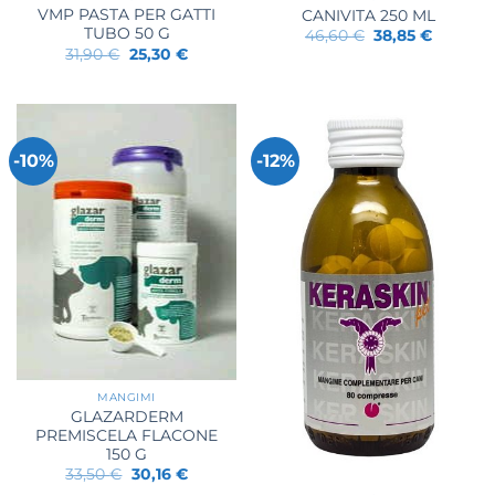
VMP PASTA PER GATTI
CANIVITA 250 ML
TUBO 50 G
Il
Il
46,60
€
38,85
€
prezzo
prezzo
Il
Il
31,90
€
25,30
€
originale
attuale
prezzo
prezzo
era:
è:
originale
attuale
46,60 €.
38,85 €.
era:
è:
31,90 €.
25,30 €.
-10%
-12%
MANGIMI
GLAZARDERM
PREMISCELA FLACONE
150 G
Il
Il
33,50
€
30,16
€
prezzo
prezzo