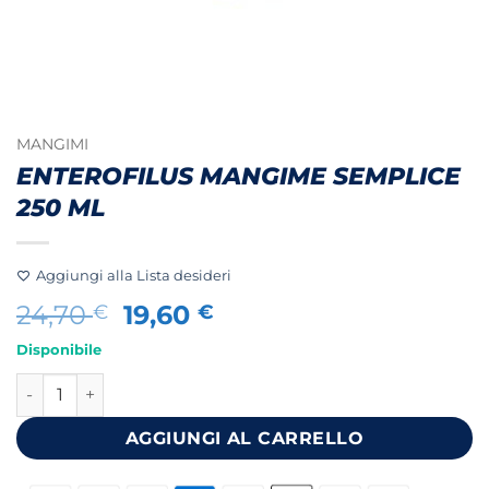
MANGIMI
ENTEROFILUS MANGIME SEMPLICE
250 ML
Aggiungi alla Lista desideri
Il
Il
24,70
19,60
€
€
prezzo
prezzo
Disponibile
originale
attuale
ENTEROFILUS MANGIME SEMPLICE 250 ML quantità
era:
è:
24,70 €.
19,60 €.
AGGIUNGI AL CARRELLO