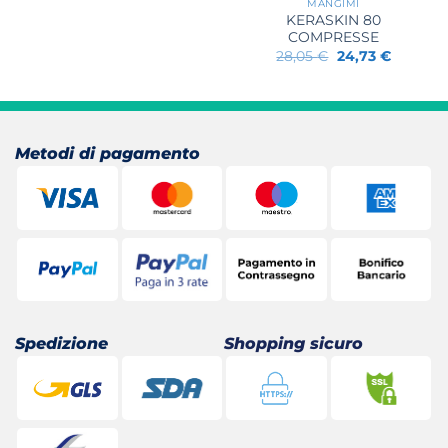
MANGIMI
originale
attuale
era:
è:
KERASKIN 80
33,50 €.
30,16 €.
COMPRESSE
Il
Il
28,05
€
24,73
€
prezzo
prezzo
originale
attuale
era:
è:
28,05 €.
24,73 €.
Metodi di pagamento
Spedizione
Shopping sicuro