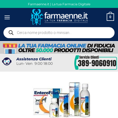
Salta
Farmaenne.it | La tua Farmacia Digitale
ai
contenuti
0
Ricerca
prodotti
Assistenza Clienti
Lun- Ven 9:00 18:00