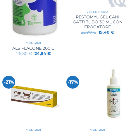
VETERINARIA
RESTOMYL GEL CANI
GATTI TUBO 30 ML CON
EROGATORE
Il
Il
22,90
€
19,40
€
prezzo
prezzo
originale
attuale
MANGIMI
era:
è:
22,90 €.
19,40 €.
ALS FLACONE 200 G
Il
Il
26,80
€
24,54
€
prezzo
prezzo
originale
attuale
era:
è:
26,80 €.
24,54 €.
-21%
-17%
MANGIMI
MANGIMI