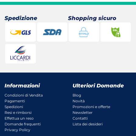
22,50 €.
19,44 €.
Spedizione
Shopping sicuro
Informazioni
Ulteriori Domande
Condizioni di Vendita
Blog
Pagamenti
Novità
Spedizioni
Promozioni e offerte
Resi e rimborsi
Newsletter
Effettua un reso
Contatti
Domande frequenti
Lista dei desideri
Privacy Policy