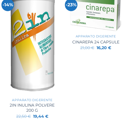
-14%
-23%
+
APPARATO DIGERENTE
CINAREPA 24 CAPSULE
Il
Il
21,00
€
16,20
€
prezzo
prezzo
originale
attuale
era:
è:
21,00 €.
16,20 €.
+
APPARATO DIGERENTE
2IN INULINA POLVERE
200 G
Il
Il
22,50
€
19,44
€
prezzo
prezzo
originale
attuale
era:
è: