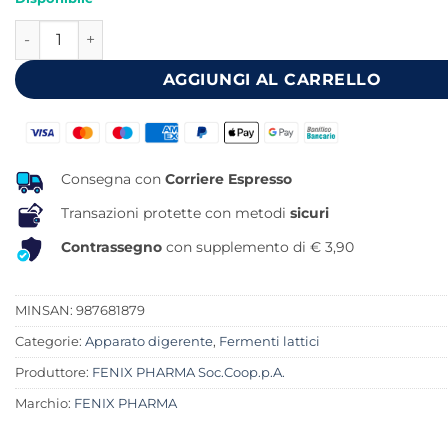
originale
attuale
ENTEROFLEGIN FLORA 30 CAPSULE quantità
era:
è:
24,90 €.
20,59 €.
AGGIUNGI AL CARRELLO
Consegna con
Corriere Espresso
Transazioni protette con metodi
sicuri
Contrassegno
con supplemento di € 3,90
MINSAN:
987681879
Categorie:
Apparato digerente
,
Fermenti lattici
Produttore:
FENIX PHARMA Soc.Coop.p.A.
Marchio:
FENIX PHARMA