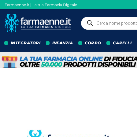
Salta
Farmaenne.it | La tua Farmacia Digitale
ai
contenuti
Ricerca
prodotti
INTEGRATORI
INFANZIA
CORPO
CAPELLI