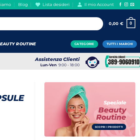
Siamo
Blog
Lista desideri
Il mio Account
0
0,00
€
EAUTY ROUTINE
CATEGORIE
TUTTI I MARCHI
Assistenza Clienti
Lun-Ven
9:00 - 18:00
PSULE
Speciale
Beauty
Routine
SCOPRI I PRODOTTI