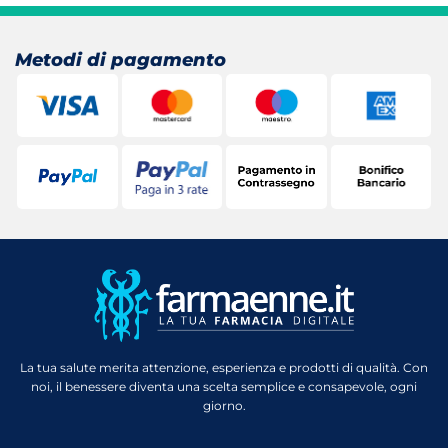
24,90 €.
16,86 €.
Metodi di pagamento
La tua salute merita attenzione, esperienza e prodotti di qualità. Con
noi, il benessere diventa una scelta semplice e consapevole, ogni
giorno.