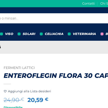
Contatti
Chi 
VISO
SOLARI
CELIACHIA
VETERINARIA
B
FERMENTI LATTICI
ENTEROFLEGIN FLORA 30 CA
Aggiungi alla Lista desideri
Il
Il
24,90
20,59
€
€
prezzo
prezzo
Disponibile