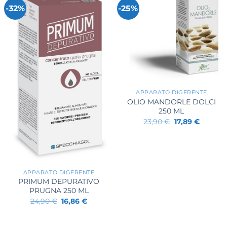
-32%
-25%
+
APPARATO DIGERENTE
OLIO MANDORLE DOLCI
250 ML
Il
Il
23,90
€
17,89
€
prezzo
prezzo
originale
attuale
era:
è:
23,90 €.
17,89 €.
+
APPARATO DIGERENTE
PRIMUM DEPURATIVO
PRUGNA 250 ML
Il
Il
24,90
€
16,86
€
prezzo
prezzo
originale
attuale
era:
è: