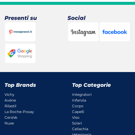
Presenti su
Social
Top Brands
Top Categorie
Vichy
Integratori
Avène
Infanzia
Rilastil
Corpo
La Roche-Posay
Capelli
CeraVe
Viso
Nuxe
Solari
Celiachia
Veterinaria