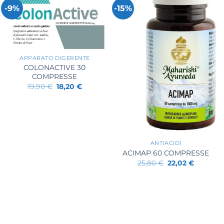
-9%
-15%
+
APPARATO DIGERENTE
COLONACTIVE 30
COMPRESSE
Il
Il
19,90
€
18,20
€
prezzo
prezzo
originale
attuale
era:
è:
19,90 €.
18,20 €.
+
ANTIACIDI
ACIMAP 60 COMPRESSE
Il
Il
25,80
€
22,02
€
prezzo
prezzo
originale
attuale
era:
è:
25,80 €.
22,02 €.