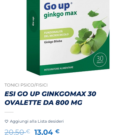
TONICI PSICO/FISICI
ESI GO UP GINKGOMAX 30
OVALETTE DA 800 MG
Aggiungi alla Lista desideri
Il
Il
20,50
13,04
€
€