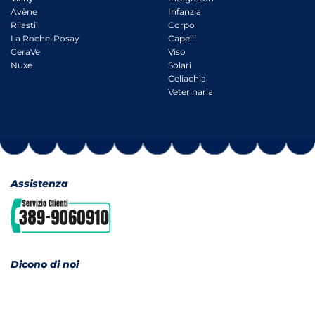
Avène
Infanzia
Rilastil
Corpo
La Roche-Posay
Capelli
CeraVe
Viso
Nuxe
Solari
Celiachia
Veterinaria
Assistenza
Dicono di noi