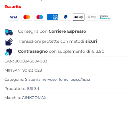
prezzo
prezzo
Esaurito
originale
attuale
era:
è:
20,50 €.
13,04 €.
Consegna con
Corriere Espresso
Transazioni protette con metodi
sicuri
Contrassegno
con supplemento di € 3,90
EAN: 8008843004003
MINSAN:
901931028
Categorie:
Sistema nervoso
,
Tonici psico/fisici
Produttore:
ESI Srl
Marchio:
GINKGOMAX