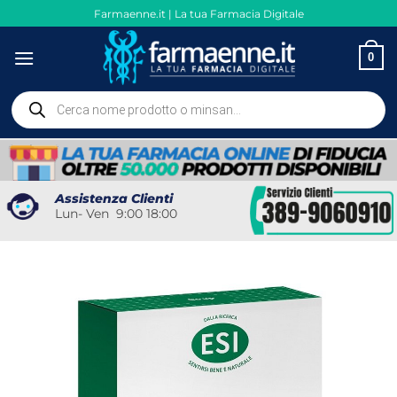
Salta
Farmaenne.it | La tua Farmacia Digitale
ai
contenuti
0
Ricerca
prodotti
Assistenza Clienti
Lun- Ven 9:00 18:00