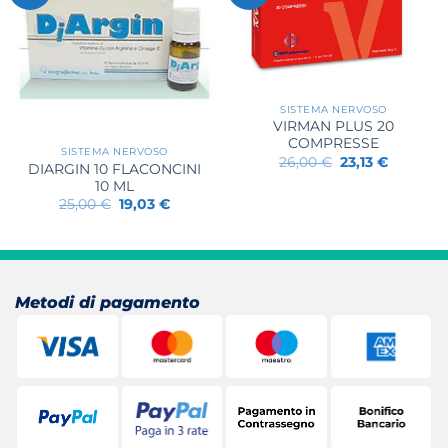
SISTEMA NERVOSO
VIRMAN PLUS 20
COMPRESSE
SISTEMA NERVOSO
Il
Il
26,00
€
23,13
€
DIARGIN 10 FLACONCINI
prezzo
prezzo
10 ML
originale
attuale
era:
è:
Il
Il
25,00
€
19,03
€
26,00 €.
23,13 €.
prezzo
prezzo
originale
attuale
era:
è:
25,00 €.
19,03 €.
Metodi di pagamento