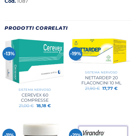
Cod.
1087
PRODOTTI CORRELATI
-13%
-19%
SISTEMA NERVOSO
NETTARDEP 20
FLACONCINI 10 ML
Il
Il
21,90
€
17,77
€
SISTEMA NERVOSO
prezzo
prezzo
CEREVEX 60
originale
attuale
era:
è:
COMPRESSE
21,90 €.
17,77 €.
Il
Il
21,00
€
18,18
€
prezzo
prezzo
originale
attuale
era:
è:
21,00 €.
18,18 €.
-11%
-21%