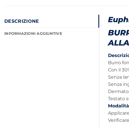
Euph
DESCRIZIONE
BURR
INFORMAZIONI AGGIUNTIVE
ALL
Descrizi
Burro fon
Con il 30
Senza lan
Senza ing
Dermatol
Testato s
Modalità
Applicare
Verificar