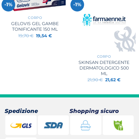
-1%
-1%
+
CORPO
GELOVIS GEL GAMBE
TONIFICANTE 150 ML
Il
Il
19,70
€
19,54
€
prezzo
prezzo
originale
attuale
+
era:
è:
19,70 €.
19,54 €.
CORPO
SKINSAN DETERGENTE
DERMATOLOGICO 500
ML
Il
Il
21,90
€
21,62
€
prezzo
prezzo
originale
attuale
era:
è:
21,90 €.
21,62 €.
Spedizione
Shopping sicuro