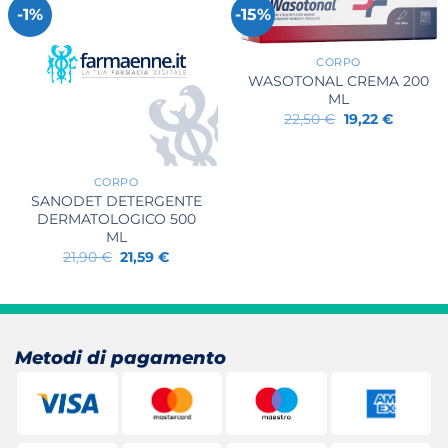
-1%
-15%
+
CORPO
WASOTONAL CREMA 200
ML
Il
Il
22,50
€
19,22
€
prezzo
prezzo
originale
attuale
+
era:
è:
22,50 €.
19,22 €.
CORPO
SANODET DETERGENTE
DERMATOLOGICO 500
ML
Il
Il
21,90
€
21,59
€
prezzo
prezzo
originale
attuale
era:
è:
21,90 €.
21,59 €.
Metodi di pagamento