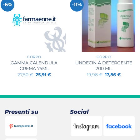
-6%
-11%
+
+
CORPO
CORPO
GAMMA CALENDULA
UNDECIN A DETERGENTE
CREMA 75ML
200 ML
Il
Il
Il
Il
27,50
€
25,91
€
19,98
€
17,86
€
prezzo
prezzo
prezzo
prezzo
originale
attuale
originale
attuale
era:
è:
era:
è:
27,50 €.
25,91 €.
19,98 €.
17,86 €.
Presenti su
Social