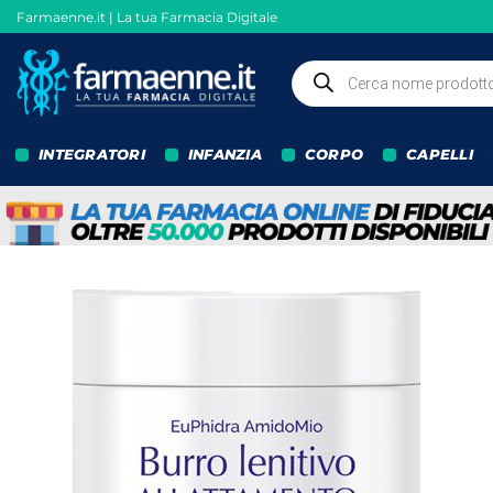
Salta
Farmaenne.it | La tua Farmacia Digitale
ai
contenuti
Ricerca
prodotti
INTEGRATORI
INFANZIA
CORPO
CAPELLI