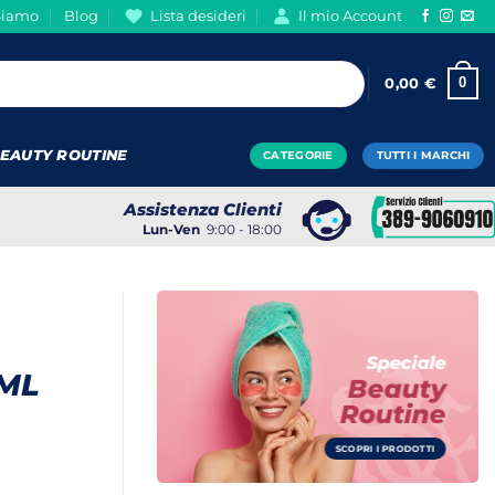
Siamo
Blog
Lista desideri
Il mio Account
0
0,00
€
EAUTY ROUTINE
CATEGORIE
TUTTI I MARCHI
Assistenza Clienti
Lun-Ven
9:00 - 18:00
Speciale
 ML
Beauty
Routine
SCOPRI I PRODOTTI