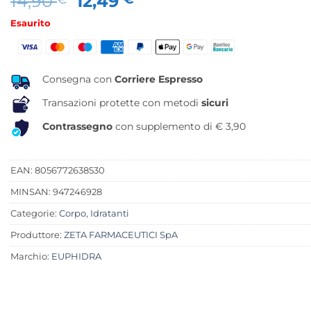
Il
Il
14,90
12,49
prezzo
prezzo
Esaurito
originale
attuale
era:
è:
14,90 €.
12,49 €.
Consegna con
Corriere Espresso
Transazioni protette con metodi
sicuri
Contrassegno
con supplemento di € 3,90
EAN: 8056772638530
MINSAN:
947246928
Categorie:
Corpo
,
Idratanti
Produttore:
ZETA FARMACEUTICI SpA
Marchio:
EUPHIDRA