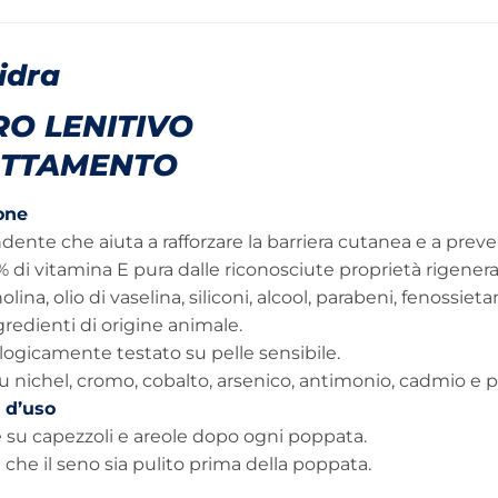
idra
O LENITIVO
ATTAMENTO
one
dente che aiuta a rafforzare la barriera cutanea e a preve
% di vitamina E pura dalle riconosciute proprietà rigener
olina, olio di vaselina, siliconi, alcool, parabeni, fenossie
redienti di origine animale.
ogicamente testato su pelle sensibile.
u nichel, cromo, cobalto, arsenico, antimonio, cadmio e 
 d’uso
 su capezzoli e areole dopo ogni poppata.
e che il seno sia pulito prima della poppata.