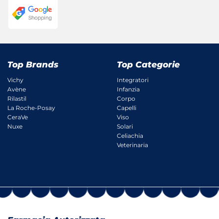
Top Brands
Top Categorie
Vichy
Integratori
Avène
Infanzia
Rilastil
Corpo
La Roche-Posay
Capelli
CeraVe
Viso
Nuxe
Solari
Celiachia
Veterinaria