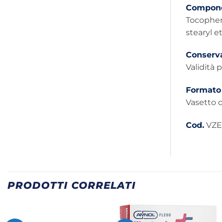
Compone
Tocopher
stearyl e
Conserv
Validità 
Formato
Vasetto d
Cod.
VZE
PRODOTTI CORRELATI