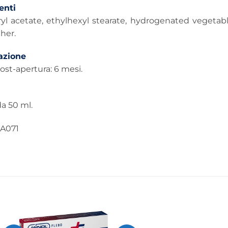
nti
yl acetate, ethylhexyl stearate, hydrogenated vegetable
ther.
azione
post-apertura: 6 mesi.
a 50 ml.
A071