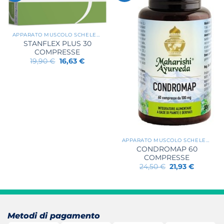
APPARATO MUSCOLO SCHELETRICO
STANFLEX PLUS 30
COMPRESSE
Il
Il
19,90
€
16,63
€
prezzo
prezzo
originale
attuale
era:
è:
19,90 €.
16,63 €.
APPARATO MUSCOLO SCHELETRICO
CONDROMAP 60
COMPRESSE
Il
Il
24,50
€
21,93
€
prezzo
prezzo
originale
attuale
era:
è:
24,50 €.
21,93 €.
Metodi di pagamento