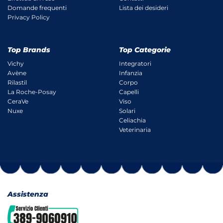
Domande frequenti
Lista dei desideri
Privacy Policy
Top Brands
Top Categorie
Vichy
Integratori
Avène
Infanzia
Rilastil
Corpo
La Roche-Posay
Capelli
CeraVe
Viso
Nuxe
Solari
Celiachia
Veterinaria
Assistenza