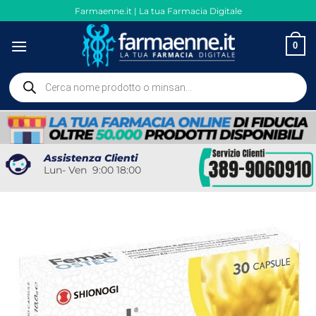
Salta
Farmaenne.it | La tua Farmacia Digitale
ai
contenuti
0
Ricerca
prodotti
Assistenza Clienti
Lun- Ven 9:00 18:00