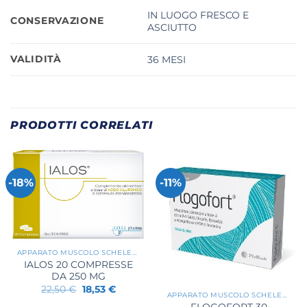
IN LUOGO FRESCO E
CONSERVAZIONE
ASCIUTTO
VALIDITÀ
36 MESI
PRODOTTI CORRELATI
-18%
-11%
APPARATO MUSCOLO SCHELETRICO
IALOS 20 COMPRESSE
DA 250 MG
Il
Il
22,50
€
18,53
€
APPARATO MUSCOLO SCHELETRICO
prezzo
prezzo
originale
attuale
FLOGOFORT 30