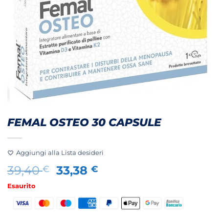
FEMAL OSTEO 30 CAPSULE
Aggiungi alla Lista desideri
Il
Il
39,40
33,38
€
€
prezzo
prezzo
Esaurito
originale
attuale
era:
è:
39,40 €.
33,38 €.