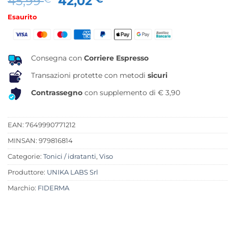
Il
Il
45,99
42,02
prezzo
prezzo
Esaurito
originale
attuale
era:
è:
45,99 €.
42,02 €.
Consegna con
Corriere Espresso
Transazioni protette con metodi
sicuri
Contrassegno
con supplemento di € 3,90
EAN: 7649990771212
MINSAN:
979816814
Categorie:
Tonici / idratanti
,
Viso
Produttore:
UNIKA LABS Srl
Marchio:
FIDERMA