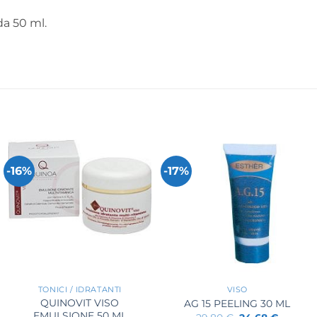
da 50 ml.
-16%
-17%
+
+
TONICI / IDRATANTI
VISO
QUINOVIT VISO
AG 15 PEELING 30 ML
EMULSIONE 50 ML