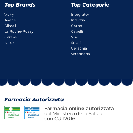
Top Brands
Top Categorie
Vichy
Integratori
Avène
Infanzia
Rilastil
Corpo
La Roche-Posay
Capelli
CeraVe
Viso
Nuxe
Solari
Celiachia
Veterinaria
Farmacia Autorizzata
Farmacia online autorizzata
dal Ministero della Salute
con CU 12016