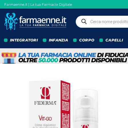
Salta
Farmaenne.it | La tua Farmacia Digitale
ai
contenuti
Ricerca
prodotti
INTEGRATORI
INFANZIA
CORPO
CAPELLI