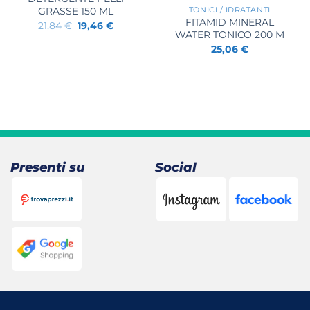
GRASSE 150 ML
TONICI / IDRATANTI
FITAMID MINERAL
Il
Il
21,84
€
19,46
€
prezzo
prezzo
WATER TONICO 200 M
.
originale
attuale
25,06
€
era:
è:
21,84 €.
19,46 €.
Presenti su
Social