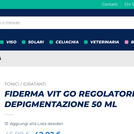
Contatti
Chi 
VISO
SOLARI
CELIACHIA
VETERINARIA
B
TONICI / IDRATANTI
FIDERMA VIT GO REGOLATOR
DEPIGMENTAZIONE 50 ML
Aggiungi alla Lista desideri
€
€