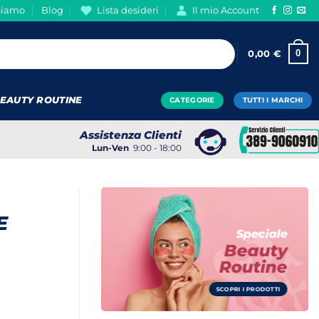
Siamo
Blog
Lista desideri
Il mio Account
0
0,00
€
EAUTY ROUTINE
CATEGORIE
TUTTI I MARCHI
Assistenza Clienti
Lun-Ven
9:00 - 18:00
E
Speciale
Beauty
Routine
SCOPRI I PRODOTTI