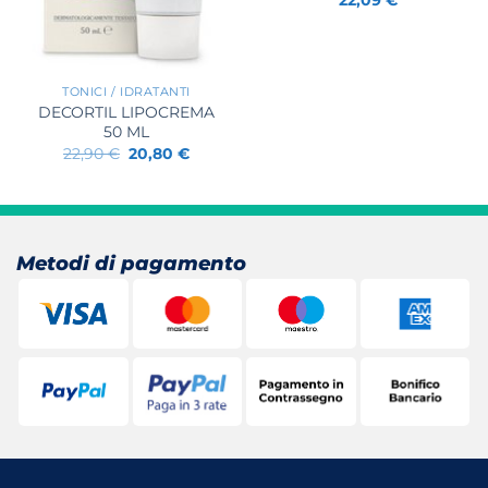
22,09
€
+
TONICI / IDRATANTI
DECORTIL LIPOCREMA
50 ML
Il
Il
22,90
€
20,80
€
prezzo
prezzo
originale
attuale
era:
è:
22,90 €.
20,80 €.
Metodi di pagamento