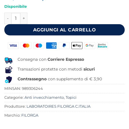
prezzo
prezzo
Disponibile
originale
attuale
FILORGA TIME FILLER 5 XP CREME 50 ML quantità
era:
è:
79,00 €.
70,93 €.
AGGIUNGI AL CARRELLO
Consegna con
Corriere Espresso
Transazioni protette con metodi
sicuri
Contrassegno
con supplemento di € 3,90
MINSAN:
989306244
Categorie:
Anti invecchiamento
,
Topici
Produttore:
LABORATOIRES FILORGA C.ITALIA
Marchio:
FILORGA