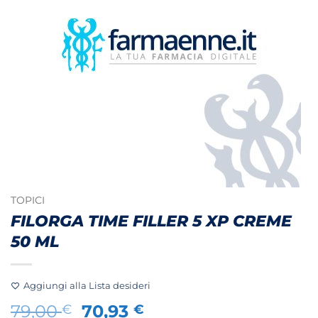
TOPICI
FILORGA TIME FILLER 5 XP CREME
50 ML
Aggiungi alla Lista desideri
Il
Il
79,00
70,93
€
€