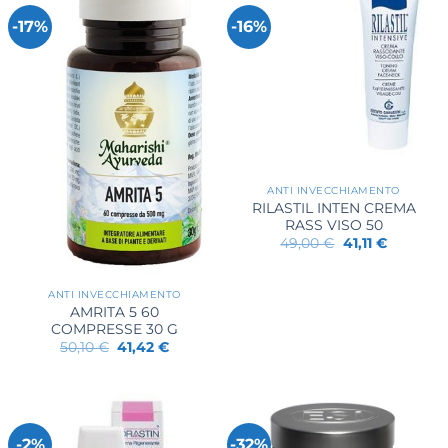
-17%
-16%
ANTI INVECCHIAMENTO
RILASTIL INTEN CREMA
RASS VISO 50
Il
Il
49,00
€
41,11
€
prezzo
prezzo
originale
attuale
era:
è:
49,00 €.
41,11 €.
ANTI INVECCHIAMENTO
AMRITA 5 60
COMPRESSE 30 G
Il
Il
50,10
€
41,42
€
prezzo
prezzo
originale
attuale
era:
è:
50,10 €.
41,42 €.
-2%
-32%