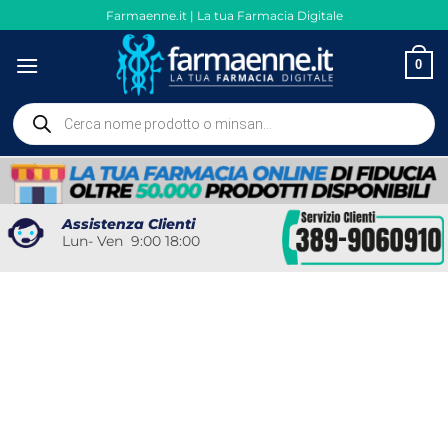
Salta
Farmaenne.it | La tua Farmacia Digitale
ai
contenuti
0
Ricerca
prodotti
Assistenza Clienti
Lun- Ven 9:00 18:00