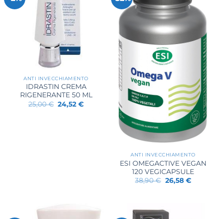
ANTI INVECCHIAMENTO
IDRASTIN CREMA
RIGENERANTE 50 ML
Il
Il
25,00
€
24,52
€
prezzo
prezzo
originale
attuale
era:
è:
25,00 €.
24,52 €.
ANTI INVECCHIAMENTO
ESI OMEGACTIVE VEGAN
120 VEGICAPSULE
Il
Il
38,90
€
26,58
€
prezzo
prezzo
originale
attuale
era:
è:
38,90 €.
26,58 €.