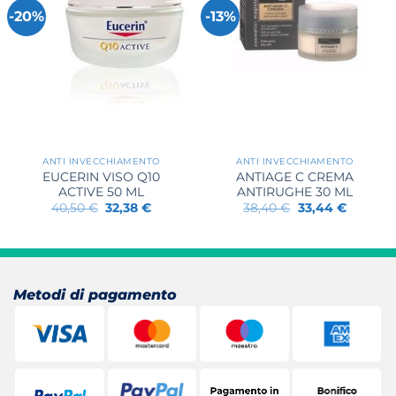
-20%
-13%
ANTI INVECCHIAMENTO
ANTI INVECCHIAMENTO
EUCERIN VISO Q10
ANTIAGE C CREMA
ACTIVE 50 ML
ANTIRUGHE 30 ML
Il
Il
Il
Il
40,50
€
32,38
€
38,40
€
33,44
€
prezzo
prezzo
prezzo
prezzo
originale
attuale
originale
attuale
era:
è:
era:
è:
40,50 €.
32,38 €.
38,40 €.
33,44 €.
Metodi di pagamento